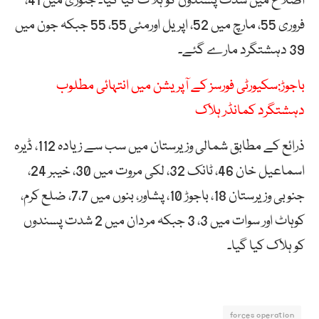
اضلاع میں شدت پسندوں کو ہلاک کیا گیا۔ جنوری میں 41،
فروری 55، مارچ میں 52، اپریل اورمئی 55، 55 جبکہ جون میں
39 دہشتگرد مارے گئے۔
باجوڑ:سکیورٹی فورسز کے آپریشن میں انتہائی مطلوب
دہشتگرد کمانڈر ہلاک
ذرائع کے مطابق شمالی وزیرستان میں سب سے زیادہ 112، ڈیرہ
اسماعیل خان 46، ٹانک 32، لکی مروت میں 30، خیبر 24،
جنوبی وزیرستان 18، باجوڑ 10، پشاور، بنوں میں 7،7، ضلع کرم،
کوہاٹ اور سوات میں 3، 3 جبکہ مردان میں 2 شدت پسندوں
کو ہلاک کیا گیا۔
forces operation