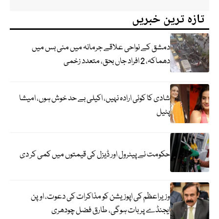
تازہ ترین خبریں
دمشق کے نواحی علاقے جرمانہ میں منی بس میں
دھماکہ، 2 افراد جاں بحق، متعدد زخمی
شادی کا کوئی ارادہ نہیں، اکیلی بے حد خوش ہوں، امیشا
پٹیل
حکومت نے پیٹرول اور ڈیزل کی قیمتوں میں کمی کر دی
وزیراعظم کی اپوزیشن کو مذاکرات کی دعوت، اوپن
ایجنڈے پر بات ہوگی، طارق فضل چودھری