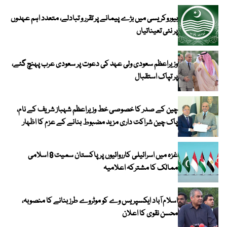
بیوروکریسی میں بڑے پیمانے پر تقرر و تبادلے، متعدد اہم عہدوں
پر نئی تعیناتیاں
وزیراعظم سعودی ولی عہد کی دعوت پر سعودی عرب پہنچ گئے،
پر تپاک استقبال
چین کے صدر کا خصوصی خط وزیراعظم شہباز شریف کے نام،
پاک چین شراکت داری مزید مضبوط بنانے کے عزم کا اظہار
غزہ میں اسرائیلی کارروائیوں پر پاکستان سمیت 8 اسلامی
ممالک کا مشترکہ اعلامیہ
اسلام آباد ایکسپریس وے کو موٹروے طرز بنانے کا منصوبہ،
محسن نقوی کا اعلان