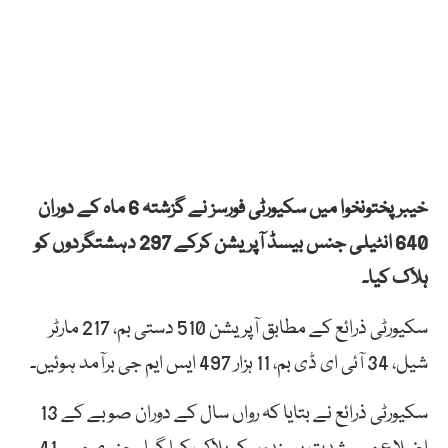
خیبر پختونخوا میں سکیورٹی فورسز نے گزشتہ 6 ماہ کے دوران
640 انٹیلی جنس بیسڈ آپریشن کرکے 297 دہشتگردوں کو
ہلاک کیا۔
سکیورٹی ذرائع کے مطابق آپریشن 510 دستی بم، 217 مارٹر
شیل، 34 آئی ای ڈی بم، 11 ہزار 497 ایس ایم جی برآمد ہوئیں۔
سکیورٹی ذرائع نے بتایا کہ رواں سال کے دوران صوبے کے 13