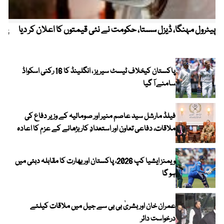
پیٹرول مہنگا، ڈیزل سستا، حکومت نے نئی قیمتوں کا اعلان کر دیا
پنج
پاکستان کیخلاف ٹیسٹ سیریز ، انگلینڈ کا 16 رکنی اسکواڈ
سامنے آ گیا
فیلڈ مارشل سید عاصم منیر اور صومالیہ کے وزیر دفاع کی
ملاقات، دفاعی تعاون اور استعدادِ کار بڑھانے کے عزم کا اعادہ
ویمنز ایشیا کپ 2026، پاکستان اور بھارت کا مقابلہ دبئی میں
ہو گا
عمران خان اور بشریٰ بی بی سے جیل میں ملاقات کیلئے
درخواست دائر