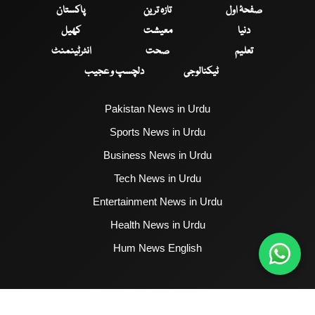
صفحۂ اول
تازہ ترین
پاکستان
دنیا
معیشت
کھیل
تعلیم
صحت
انٹرٹینمنٹ
ٹیکنالوجی
دلچسپ و عجیب
Pakistan News in Urdu
Sports News in Urdu
Business News in Urdu
Tech News in Urdu
Entertainment News in Urdu
Health News in Urdu
Hum News English