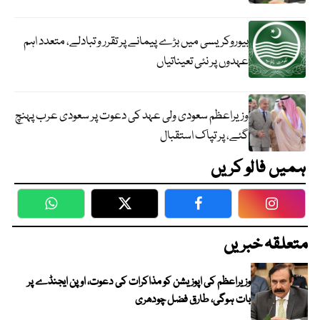
بیوروکریسی میں بڑے پیمانے پر تقرر و تبادلے، متعدد اہم
عہدوں پر نئی تعیناتیاں
وزیراعظم سعودی ولی عہد کی دعوت پر سعودی عرب پہنچ
گئے، پر تپاک استقبال
ہمیں فالو کریں
WhatsApp
Twitter
Facebook
Faceboo
متعلقہ خبریں
وزیراعظم کی اپوزیشن کو مذاکرات کی دعوت، اوپن ایجنڈے پر
بات ہوگی، طارق فضل چودھری