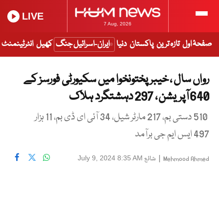
LIVE
7 Aug, 2026
صفحۂ اول
تازہ ترین
پاکستان
دنیا
ایران-اسرائیل جنگ
کھیل
انٹرٹینمنٹ
رواں سال ، خیبر پختونخوا میں سکیورٹی فورسز کے
640 آپریشن ، 297 دہشتگرد ہلاک
510 دستی بم، 217 مارٹر شیل، 34 آئی ای ڈی بم، 11 ہزار
497 ایس ایم جی برآمد
|
شائع
July 9, 2024 8:35 AM
Mehmood Ahmed