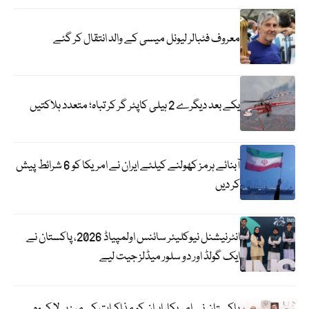
معروف فٹبالر لیونل میسی کے والد انتقال کر گئے
یکے بعد دیگرے 2 ہیلی کاپٹر گر کر تباہ؛ متعدد ہلاکتیں
آبنائے ہرمز کھولنے کیلئے ایران نے امریکا کو 6 شرائط پیش
کر دیں
انٹرنیشنل نیوکلیئر سائنس اولمپیاڈ 2026، پاکستان نے
ایک گولڈ اور دو سلور میڈلز جیت لیے
پاکستان نے امریکا، ایران کو مذاکرات کی میز پر لا کر وہ