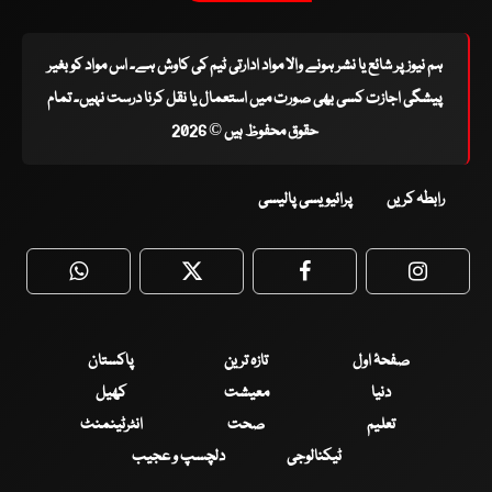
ہم نیوز پر شائع یا نشر ہونے والا مواد ادارتی ٹیم کی کاوش ہے۔ اس مواد کو بغیر
پیشگی اجازت کسی بھی صورت میں استعمال یا نقل کرنا درست نہیں۔ تمام
حقوق محفوظ ہیں © 2026
رابطہ کریں
پرائیویسی پالیسی
WhatsApp
Twitter
Facebook
Faceboo
صفحۂ اول
تازہ ترین
پاکستان
دنیا
معیشت
کھیل
تعلیم
صحت
انٹرٹینمنٹ
ٹیکنالوجی
دلچسپ و عجیب