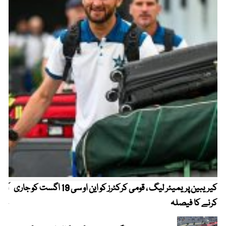
کیریبین پریمیئر لیگ ، قومی کرکٹرز کو این او سی 19 اگست کو جاری
آز
کرنے کا فیصلہ
چھی