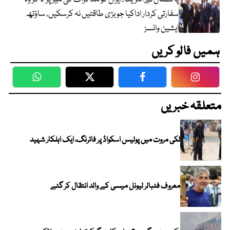
سفارتی کردار اداکیا جو بڑی طاقتیں نہ کرسکیں، ساؤتھ
ایشین وائسز
ہمیں فالو کریں
WhatsApp
Twitter
Facebook
Faceboo
متعلقہ خبریں
لکی مروت میں پولیس اسکواڈ پر فائرنگ، ایک اہلکار شہید
معروف فٹبالر لیونل میسی کے والد انتقال کر گئے