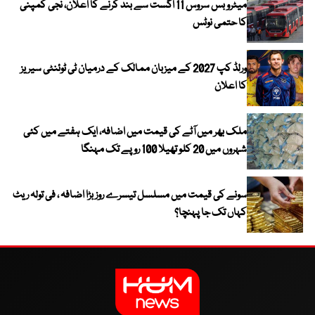
میٹرو بس سروس 11 اگست سے بند کرنے کا اعلان، نجی کمپنی
کا حتمی نوٹس
ورلڈ کپ 2027 کے میزبان ممالک کے درمیان ٹی ٹوئنٹی سیریز
کا اعلان
ملک بھر میں آٹے کی قیمت میں اضافہ، ایک ہفتے میں کئی
شہروں میں 20 کلو تھیلا 100 روپے تک مہنگا
سونے کی قیمت میں مسلسل تیسرے روز بڑا اضافہ ، فی تولہ ریٹ
کہاں تک جا پہنچا؟