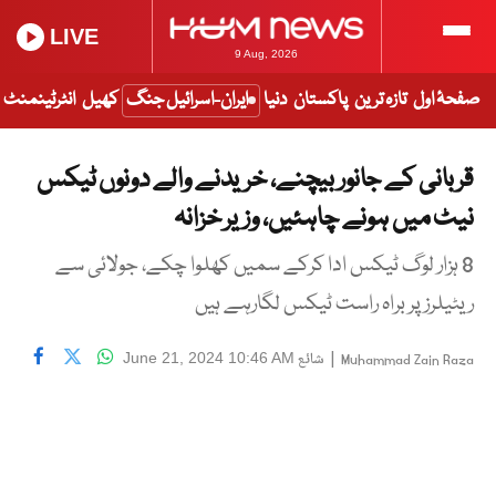
LIVE
9 Aug, 2026
صفحۂ اول
تازہ ترین
پاکستان
دنیا
ایران-اسرائیل جنگ
کھیل
انٹرٹینمنٹ
قربانی کے جانور بیچنے، خریدنے والے دونوں ٹیکس
نیٹ میں ہونے چاہئیں، وزیر خزانہ
8 ہزار لوگ ٹیکس ادا کرکے سمیں کھلوا چکے، جولائی سے
ریٹیلرز پر براہ راست ٹیکس لگارہے ہیں
|
شائع
June 21, 2024 10:46 AM
Muhammad Zain Raza