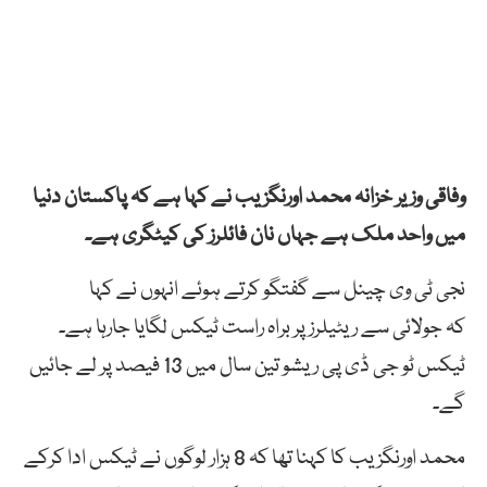
وفاقی وزیر خزانہ محمد اورنگزیب نے کہا ہے کہ پاکستان دنیا
میں واحد ملک ہے جہاں نان فائلرز کی کیٹگری ہے۔
نجی ٹی وی چینل سے گفتگو کرتے ہوئے انہوں نے کہا
کہ جولائی سے ریٹیلرز پر براہ راست ٹیکس لگایا جارہا ہے۔
ٹیکس ٹو جی ڈی پی ریشو تین سال میں 13 فیصد پر لے جائیں
گے۔
محمد اورنگزیب کا کہنا تھا کہ 8 ہزار لوگوں نے ٹیکس ادا کرکے