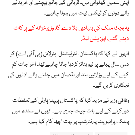
اپنی سمیں کھلوائی ہیں۔ قربانی کے جانور بیچنے اور خریدنے
والے دونوں کو ٹیکس نیٹ میں ہونا چاہیے۔
یہ بجٹ ملک کی بنیادیں ہلا دے گا، وزیرخزانہ کے پر کاٹ
دیئے گئے، اپوزیشن لیڈر
انہوں نے کہا کہ پاکستان انٹرنیشنل ایئرلائن (پی آئی اے) کو
دس سال پہلے پرائیویٹائز کردیا جانا چاہیے تھا۔ اخراجات کم
کرنے کے لیے وزارتیں بند اور نقصان میں چلنے والے اداروں کی
نجکاری کریں گے۔
وفاقی وزیر نے مزید کہا کہ پاکستان پیپلز پارٹی کے تحفظات
دور کرنے کے لیے بات چیت جاری ہے۔ انہوں نے سندھ میں
پبلک پرائیویٹ پارٹنرشپ پر بہت اچھا کام کیا ہے۔