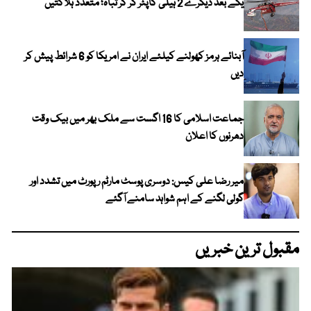
یکے بعد دیگرے 2 ہیلی کاپٹر گر کر تباہ؛ متعدد ہلاکتیں
آبنائے ہرمز کھولنے کیلئے ایران نے امریکا کو 6 شرائط پیش کر
دیں
جماعت اسلامی کا 16 اگست سے ملک بھر میں بیک وقت
دھرنوں کا اعلان
میر رضا علی کیس: دوسری پوسٹ مارٹم رپورٹ میں تشدد اور
گولی لگنے کے اہم شواہد سامنے آگئے
مقبول ترین خبریں