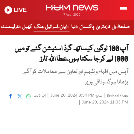
LIVE
7 Aug, 2026
صفحۂ اول
تازہ ترین
پاکستان
دنیا
ایران-اسرائیل جنگ
کھیل
انٹرٹینمنٹ
آپ 100 لوگوں کیساتھ گرڈ اسٹیشن گئے تو میں
1000 لے کر جا سکتا ہوں،عطا اللہ تارڑ
آپس میں افہام و تفہیم اور تعاون سے معاملات کو آگے
بڑھانا ہوگا، وفاقی وزیر
|
شائع
|
اپ ڈیٹ
June 20, 2024 9:54 PM
Arshad Khan
|
June 20, 2024 11:03 PM