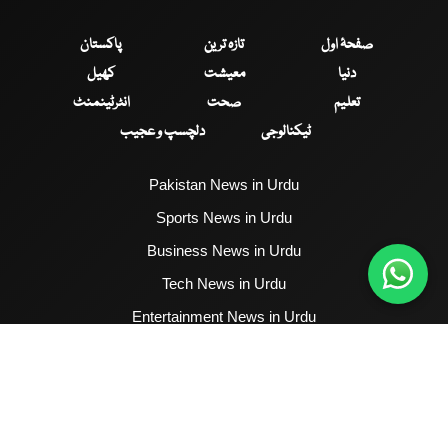
صفحۂ اول
تازہ ترین
پاکستان
دنیا
معیشت
کھیل
تعلیم
صحت
انٹرٹینمنٹ
ٹیکنالوجی
دلچسپ و عجیب
Pakistan News in Urdu
Sports News in Urdu
Business News in Urdu
Tech News in Urdu
Entertainment News in Urdu
Health News in Urdu
Hum News English