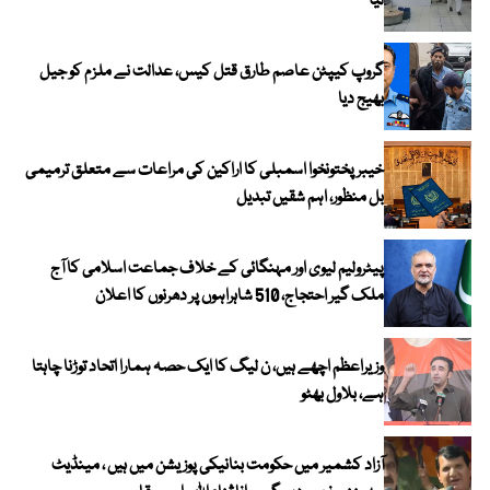
لیا
گروپ کیپٹن عاصم طارق قتل کیس، عدالت نے ملزم کو جیل
بھیج دیا
خیبرپختونخوا اسمبلی کا اراکین کی مراعات سے متعلق ترمیمی
بل منظور، اہم شقیں تبدیل
پیٹرولیم لیوی اور مہنگائی کے خلاف جماعت اسلامی کا آج
ملک گیر احتجاج، 510 شاہراہوں پر دھرنوں کا اعلان
وزیراعظم اچھے ہیں، ن لیگ کا ایک حصہ ہمارا اتحاد توڑنا چاہتا
ہے، بلاول بھٹو
آزاد کشمیر میں حکومت بنانیکی پوزیشن میں ہیں ، مینڈیٹ