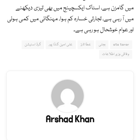
میں گامزن ہے، اسٹاک ایکسچینج میں بھی تیزی دیکھنے
میں آ رہی ہے، تجارتی خسارہ کم ہوا، مہنگائی میں کمی ہوئی
اور عوام خوشحال ہو رہی ہے۔
ata tarar
بجلی
عطا تارڑ
علی امین گنڈا پور
گرڈ اسٹیشن
وفاقی وزیر اطلاعات
Arshad Khan