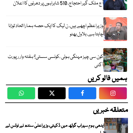
آج ملک گیر احتجاج، 510 شاہراہوں پر دھرنوں کا اعلان
وزیراعظم اچھے ہیں، ن لیگ کا ایک حصہ ہمارا اتحاد توڑنا
چاہتا ہے، بلاول بھٹو
کون سی چیز مہنگی ہوئی ،کونسی سستی؟ ہفتہ وار رپورٹ
آگئی
ہمیں فالو کریں
WhatsApp
Twitter
Facebook
Faceboo
متعلقہ خبریں
ایدھی ہوم سہراب گوٹھ میں ڈکیتی، وزیراعلیٰ سندھ نے نوٹس لے