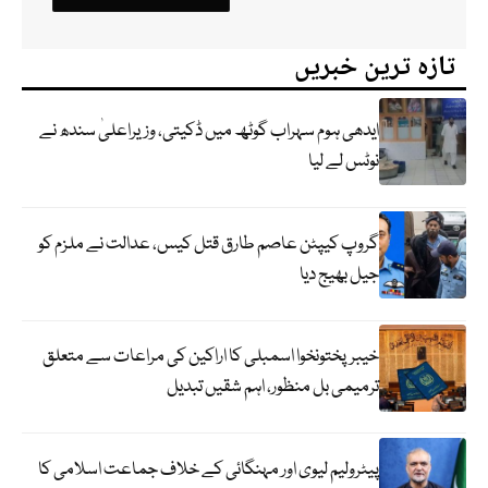
تازہ ترین خبریں
ایدھی ہوم سہراب گوٹھ میں ڈکیتی، وزیراعلیٰ سندھ نے
نوٹس لے لیا
گروپ کیپٹن عاصم طارق قتل کیس، عدالت نے ملزم کو
جیل بھیج دیا
خیبرپختونخوا اسمبلی کا اراکین کی مراعات سے متعلق
ترمیمی بل منظور، اہم شقیں تبدیل
پیٹرولیم لیوی اور مہنگائی کے خلاف جماعت اسلامی کا