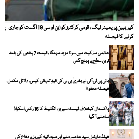
کیریبین پریمیئر لیگ ، قومی کرکٹرز کو این او سی 19 اگست کو جاری
پیٹ
کرنے کا فیصلہ
عالمی مارکیٹ میں سونا مزید مہنگا ، قیمت 7 ہفتوں کی بلند
ترین سطح پر پہنچ گئی
بانی پی ٹی آئی اور بشریٰ بی بی کی قیدِ تنہائی کیس، دلائل مکمل،
فیصلہ محفوظ
پاکستان کیخلاف ٹیسٹ سیریز ، انگلینڈ کا 16 رکنی اسکواڈ
سامنے آ گیا
فیلڈ مارشل سید عاصم منیر اور صومالیہ کے وزیر دفاع کی