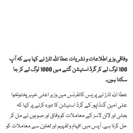
وفاقی وزیر اطلاعات و نشریات عطا اللہ تارڑ نے کہا ہے کہ آپ
100 لوگ لے کر گرڈ اسٹیشن گئے میں 1000 لوگ لے کر جا
سکتا ہوں۔
عطا اللہ تارڑ نے پریس کانفرنس میں وزیر اعلی خیبر پختونخوا
علی امین گنڈاپور کے گرڈ اسٹیشن کا دورہ کرنے پر کہا کہ
بجلی اور لائن لاسز کے معاملات کو وفاق اور صوبوں نے مل کر
حل کرنا ہے، آپس میں افہام و تفہیم اور تعاون سے معاملات کو