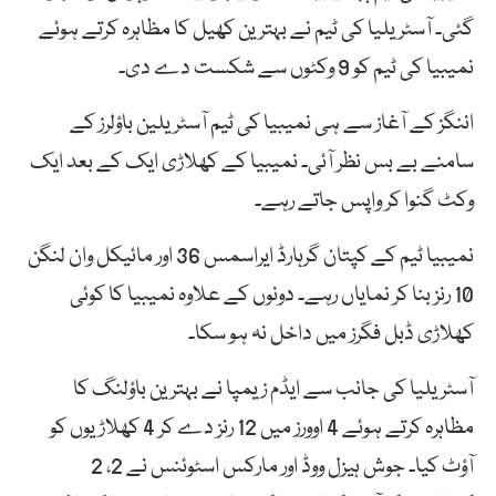
گئی۔ آسٹریلیا کی ٹیم نے بہترین کھیل کا مظاہرہ کرتے ہوئے
نمیبیا کی ٹیم کو 9 وکٹوں سے شکست دے دی۔
اننگز کے آغاز سے ہی نمیبیا کی ٹیم آسٹریلین باؤلرز کے
سامنے بے بس نظر آئی۔ نمیبیا کے کھلاڑی ایک کے بعد ایک
وکٹ گنوا کر واپس جاتے رہے۔
نمیبیا ٹیم کے کپتان گرہارڈ ایراسمس 36 اور مائیکل وان لنگن
10 رنز بنا کر نمایاں رہے۔ دونوں کے علاوہ نمیبیا کا کوئی
کھلاڑی ڈبل فگرز میں داخل نہ ہو سکا۔
آسٹریلیا کی جانب سے ایڈم زیمپا نے بہترین باؤلنگ کا
مظاہرہ کرتے ہوئے 4 اوورز میں 12 رنز دے کر 4 کھلاڑیوں کو
آؤٹ کیا۔ جوش ہیزل ووڈ اور مارکس اسٹوئنس نے 2، 2