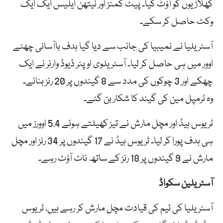
کھلاڑیوں کو آؤٹ کیا۔ پیٹ کمنز اور نیتھن ایلیس ایک ایک
وکٹ حاصل کر سکے۔
آسٹریلیا نے نمیبیا کی جانب سے دیا گیا ہدف باآسانی چھٹے
اوور میں ہی حاصل کر لیا۔ آسٹریلوی اوپنر ڈیوڈ وارنر نے ایک
چھکے اور 3 چوکوں کی مدد سے 8 گیندوں پر 20 رنز بنائے۔
وہ ٹرمپل مین کی گیند کا شکار بن گئے۔
ٹریوس ہیڈ اور مچل مارش نے تیز کھیلتے ہوئے 5.4 اوورز میں
ہی ہدف پورا کر لیا۔ ٹریوس ہیڈ نے 17 گیندوں پر 34 رنز اور مچل
مارش نے 9 گیندوں پر 18 رنز کے ساتھ ناٹ آؤٹ رہے۔
آسٹریلین سکواڈ
آسٹریلیا کی ٹیم کی قیادت مچل مارش کر رہے ہیں، ٹریوس