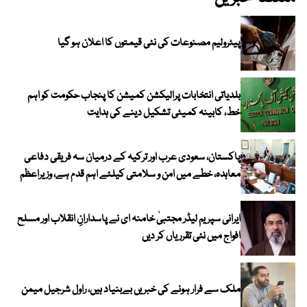
پیٹرولیم مصنوعات کی نئی قیمتوں کا اعلان ہو گیا
بلدیاتی انتخابات پرالیکشن کمیشن کا پنجاب حکومت کو اہم
خط، کابینہ کمیٹی تشکیل دینے کی ہدایت
پاکستان، سعودی عرب اور ترکیہ کے درمیان سہ فریقی دفاعی
معاہدہ، خطے میں امن و سلامتی کیلئے اہم قدم ہے، وزیراعظم
ایرانی سپریم لیڈر مجتبیٰ خامنہ ای نے پاسدارانِ انقلاب اور مسلح
افواج میں نئی تقرریاں کر دیں
ملک سے فرار ہونے کی خبریں بےبنیاد ہیں، راول شرجیل میمن