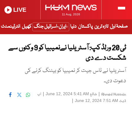
LIVE
11 Aug, 2026
صفحۂ اول
تازہ ترین
پاکستان
دنیا
ایران-اسرائیل جنگ
کھیل
انٹرٹینمنٹ
ٹی 20 ورلڈ کپ: آسٹریلیا نےنمیبیا کو 9 وکٹوں سے
شکست دے دی
آسٹریلیا نے ٹاس جیت کر نمیبیا کو بیٹنگ کرنے کی
دعوت دی۔
|
شائع
|
اپ
June 12, 2024 5:41 AM
Ahmed Hussain
ڈیٹ
|
June 12, 2024 7:51 AM