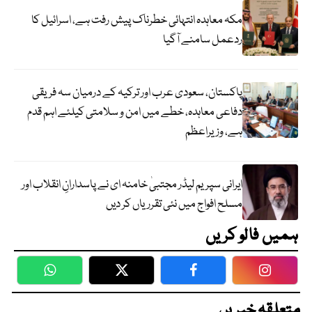
مکہ معاہدہ انتہائی خطرناک پیش رفت ہے، اسرائیل کا
ردعمل سامنے آگیا
پاکستان، سعودی عرب اور ترکیہ کے درمیان سہ فریقی
دفاعی معاہدہ، خطے میں امن و سلامتی کیلئے اہم قدم
ہے، وزیراعظم
ایرانی سپریم لیڈر مجتبیٰ خامنہ ای نے پاسدارانِ انقلاب اور
مسلح افواج میں نئی تقرریاں کر دیں
ہمیں فالو کریں
WhatsApp
Twitter
Facebook
Faceboo
متعلقہ خبریں