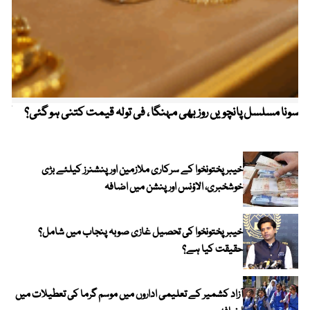
سونا مسلسل پانچویں روز بھی مہنگا ، فی تولہ قیمت کتنی ہو گئی؟
کولم
خیبرپختونخوا کے سرکاری ملازمین اور پنشنرز کیلئے بڑی
خوشخبری، الاؤنس اور پنشن میں اضافہ
خیبر پختونخوا کی تحصیل غازی صوبہ پنجاب میں شامل؟
حقیقت کیا ہے؟
آزاد کشمیر کے تعلیمی اداروں میں موسم گرما کی تعطیلات میں