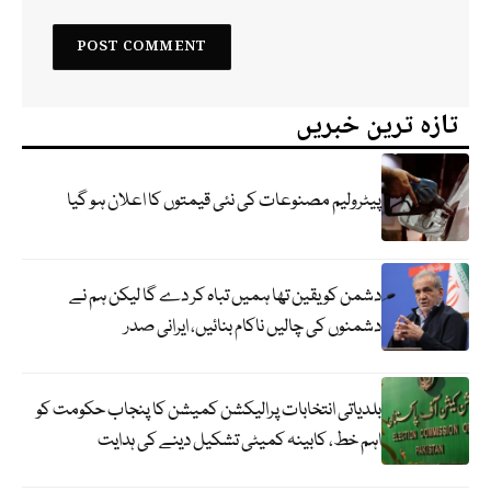
تازہ ترین خبریں
پیٹرولیم مصنوعات کی نئی قیمتوں کا اعلان ہو گیا
دشمن کو یقین تھا ہمیں تباہ کر دے گا لیکن ہم نے
دشمنوں کی چالیں ناکام بنائیں، ایرانی صدر
بلدیاتی انتخابات پرالیکشن کمیشن کا پنجاب حکومت کو
اہم خط، کابینہ کمیٹی تشکیل دینے کی ہدایت