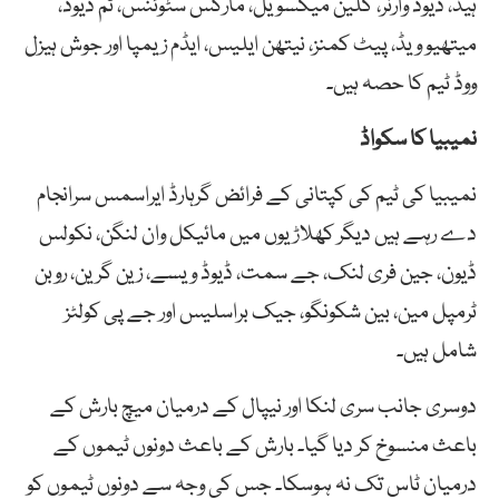
ہیڈ، ڈیوڈ وارنر، گلین میکسویل، مارکس سٹوئنس، ٹم ڈیوڈ،
میتھیو ویڈ، پیٹ کمنز، نیتھن ایلیس، ایڈم زیمپا اور جوش ہیزل
ووڈ ٹیم کا حصہ ہیں۔
نمیبیا کا سکواڈ
نمیبیا کی ٹیم کی کپتانی کے فرائض گرہارڈ ایراسمس سرانجام
دے رہے ہیں دیگر کھلاڑیوں میں مائیکل وان لنگن، نکولس
ڈیون، جین فری لنک، جے سمت، ڈیوڈ ویسے، زین گرین، روبن
ٹرمپل مین، بین شکونگو، جیک براسلیس اور جے پی کولٹز
شامل ہیں۔
دوسری جانب سری لنکا اور نیپال کے درمیان میچ بارش کے
باعث منسوخ کر دیا گیا۔ بارش کے باعث دونوں ٹیموں کے
درمیان ٹاس تک نہ ہوسکا۔ جس کی وجہ سے دونوں ٹیموں کو