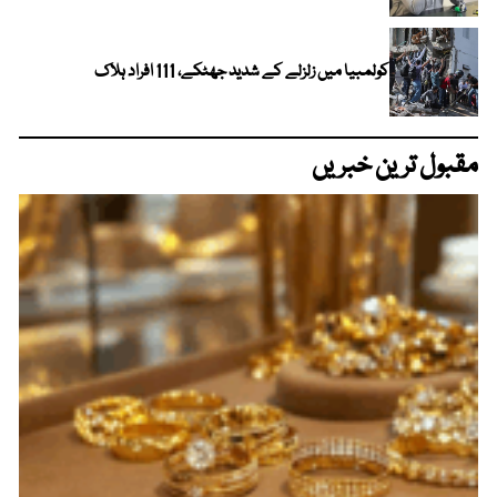
کولمبیا میں زلزلے کے شدید جھٹکے، 111 افراد ہلاک
مقبول ترین خبریں