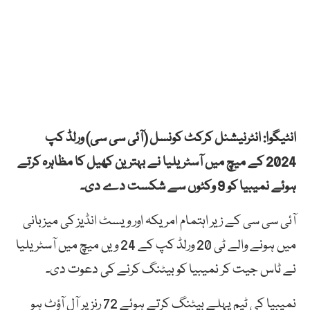
انٹیگوا: انٹرنیشنل کرکٹ کونسل (آئی سی سی) ورلڈ کپ
2024 کے میچ میں آسٹریلیا نے بہترین کھیل کا مظاہرہ کرتے
ہوئے نمیبیا کو 9 وکٹوں سے شکست دے دی۔
آئی سی سی کے زیر اہتمام امریکہ اور ویسٹ انڈیز کی میزبانی
میں ہونے والے ٹی 20 ورلڈ کپ کے 24 ویں میچ میں آسٹریلیا
نے ٹاس جیت کر نمیبیا کو بیٹنگ کرنے کی دعوت دی۔
نمیبیا کی ٹیم پہلے بیٹنگ کرتے ہوئے 72 رنز پر آل آؤٹ ہو