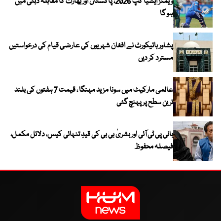
ویمنز ایشیا کپ 2026، پاکستان اور بھارت کا مقابلہ دبئی میں
ہو گا
پشاور ہائیکورٹ نے افغان شہریوں کی عارضی قیام کی درخواستیں
مسترد کر دیں
عالمی مارکیٹ میں سونا مزید مہنگا ، قیمت 7 ہفتوں کی بلند
ترین سطح پر پہنچ گئی
بانی پی ٹی آئی اور بشریٰ بی بی کی قیدِ تنہائی کیس، دلائل مکمل،
فیصلہ محفوظ