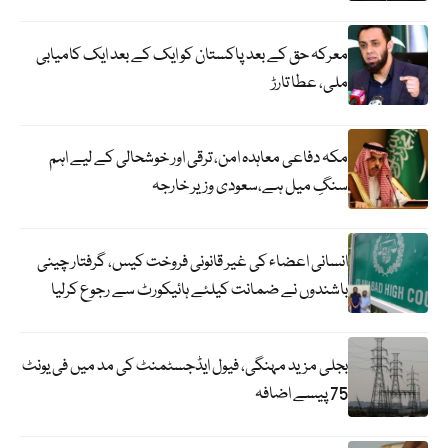
معرکہ حق کے بعد پاکستان کو ایک کے بعد ایک کامیابی
ملی، عطا تارڑ
مکہ دفاعی معاہدہ امن، ترقی اور خوشحالی کے لیے اہم
سنگِ میل ہے،سعودی وزیر خارجہ
انسانی اعضاء کی غیر قانونی فروخت کیس، گرفتار چینی
باشندوں نے ضمانت کیلئے ہائیکورٹ سے رجوع کرلیا
بجلی مزید مہنگی، فیول ایڈجسٹمنٹ کی مد میں فی یونٹ
75 پیسے اضافہ