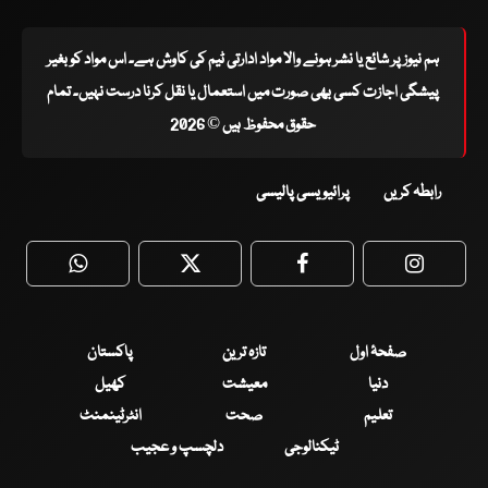
ہم نیوز پر شائع یا نشر ہونے والا مواد ادارتی ٹیم کی کاوش ہے۔ اس مواد کو بغیر
پیشگی اجازت کسی بھی صورت میں استعمال یا نقل کرنا درست نہیں۔ تمام
حقوق محفوظ ہیں © 2026
رابطہ کریں
پرائیویسی پالیسی
WhatsApp
Twitter
Facebook
Faceboo
صفحۂ اول
تازہ ترین
پاکستان
دنیا
معیشت
کھیل
تعلیم
صحت
انٹرٹینمنٹ
ٹیکنالوجی
دلچسپ و عجیب