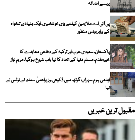
پیسے اضافہ
پی آئی اے ملازمین کیلئے بڑی خوشخبری، ایک بنیادی تنخواہ
کے برابر بونس منظور
پاکستان، سعودی عرب اور ترکیہ کے دفاعی معاہدے کا
خیرمقدم، مسلم دنیا کے اتحاد کا نیا باب شروع ہوگیا، مریم نواز
ایدھی ہوم سہراب گوٹھ میں ڈکیتی، وزیراعلیٰ سندھ نے نوٹس لے
لیا
مقبول ترین خبریں