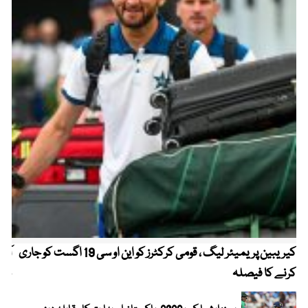
کیریبین پریمیئر لیگ ، قومی کرکٹرز کو این او سی 19 اگست کو جاری
آز
کرنے کا فیصلہ
چھی