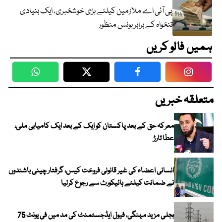
پی آئی اے ملازمین کیلئے بڑی خوشخبری، ایک بنیادی
تنخواہ کے برابر بونس منظور
ہمیں فالو کریں
WhatsApp
Twitter
Facebook
Faceboo
متعلقہ خبریں
معرکہ حق کے بعد پاکستان کو ایک کے بعد ایک کامیابی ملی،
عطا تارڑ
انسانی اعضاء کی غیر قانونی فروخت کیس، گرفتار چینی باشندوں
نے ضمانت کیلئے ہائیکورٹ سے رجوع کرلیا
بجلی مزید مہنگی، فیول ایڈجسٹمنٹ کی مد میں فی یونٹ 75