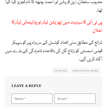
محبوب سلطان، زین قریشی اور احمد چٹھہ کا نام تجویز کیا گیا
تھا۔
پی ٹی آئی کا سینیٹ میں اپوزیشن لیڈر اور پارلیمانی لیڈرکا
اعلان
ذرائع کے مطابق سنی اتحاد کونسل کے سربراہ پیر کو سپیکر
قومی اسمبلی کو زرتاج گل کی باقاعدہ نامزدگی کے بارے میں
آگاہ کریں گے۔
Zartaj Gul
paliamentary leader
LEAVE A REPLY