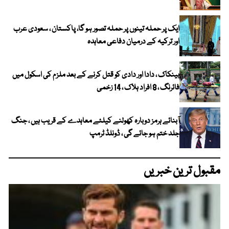
ایک پر حملہ تینوں پر حملہ تصور ہو گا، پاکستان ، سعودی عرب
اور ترکیہ کے درمیان دفاعی معاہدہ
بینکاک ، دادا اور دادی کو قتل کرنے کے بعد ملزم کی اسکول میں
فائرنگ ، 8 افراد ہلاک ، 14 زخمی
آبنائے ہرمز دوبارہ کھولنے کیلئے معاہدے کے قریب ہیں ، جنگ
جلد ختم ہو جائے گی ، ڈونلڈ ٹرمپ
مقبول ترین خبریں