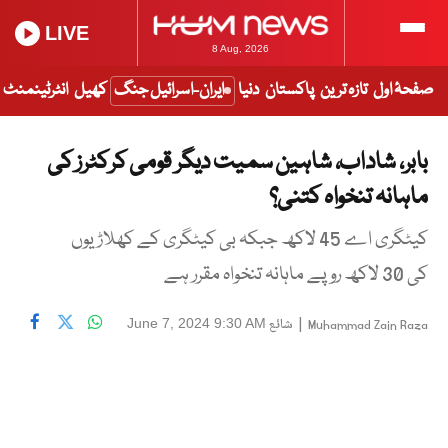
LIVE
8 Aug, 2026
صفحۂ اول
تازہ ترین
پاکستان
دنیا
ایران-اسرائیل جنگ
کھیل
انٹرٹینمنٹ
بابر، شاداب، شاہین سمیت دیگر قومی کرکٹرز کی
ماہانہ تنخواہ کتنی؟
کیٹگری اے 45 لاکھ جبکہ بی کیٹگری کے کھلاڑیوں
کی 30 لاکھ روپے ماہانہ تنخواہ مقرر ہے
|
شائع
June 7, 2024 9:30 AM
Muhammad Zain Raza