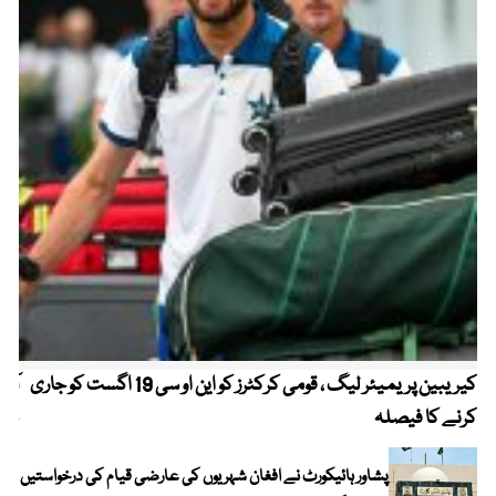
کیریبین پریمیئر لیگ ، قومی کرکٹرز کو این او سی 19 اگست کو جاری
آز
کرنے کا فیصلہ
چھی
پشاور ہائیکورٹ نے افغان شہریوں کی عارضی قیام کی درخواستیں