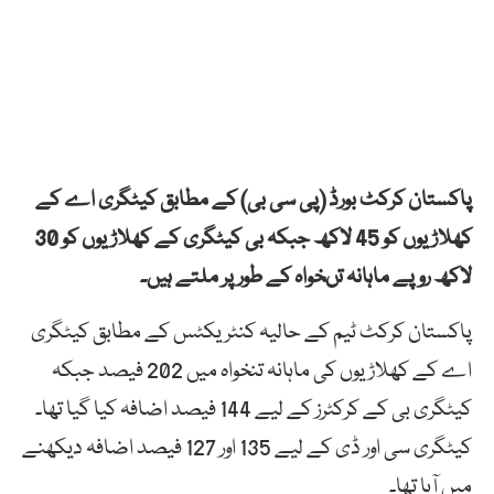
پاکستان کرکٹ بورڈ (پی سی بی) کے مطابق کیٹگری اے کے
کھلاڑیوں کو 45 لاکھ جبکہ بی کیٹگری کے کھلاڑیوں کو 30
لاکھ روپے ماہانہ تںخواہ کے طور پر ملتے ہیں۔
پاکستان کرکٹ ٹیم کے حالیہ کنٹریکٹس کے مطابق کیٹگری
اے کے کھلاڑیوں کی ماہانہ تنخواہ میں 202 فیصد جبکہ
کیٹگری بی کے کرکٹرز کے لیے 144 فیصد اضافہ کیا گیا تھا۔
کیٹگری سی اور ڈی کے لیے 135 اور 127 فیصد اضافہ دیکھنے
میں آیا تھا۔