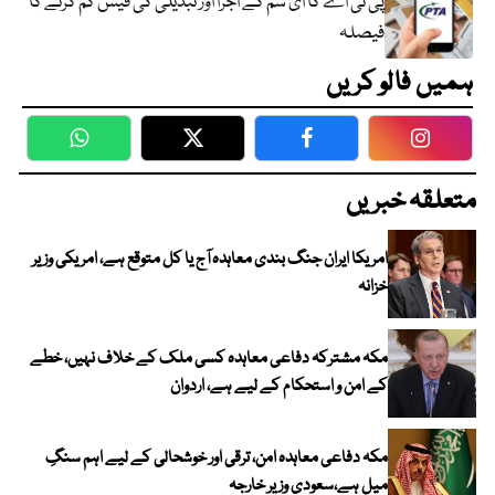
پی ٹی اے کا ای سم کے اجرا اور تبدیلی کی فیس کم کرنے کا
فیصلہ
ہمیں فالو کریں
WhatsApp
Twitter
Facebook
Faceboo
متعلقہ خبریں
امریکا ایران جنگ بندی معاہدہ آج یا کل متوقع ہے، امریکی وزیر
خزانہ
مکہ مشترکہ دفاعی معاہدہ کسی ملک کے خلاف نہیں، خطے
کے امن و استحکام کے لیے ہے، اردوان
مکہ دفاعی معاہدہ امن، ترقی اور خوشحالی کے لیے اہم سنگِ
میل ہے،سعودی وزیر خارجہ