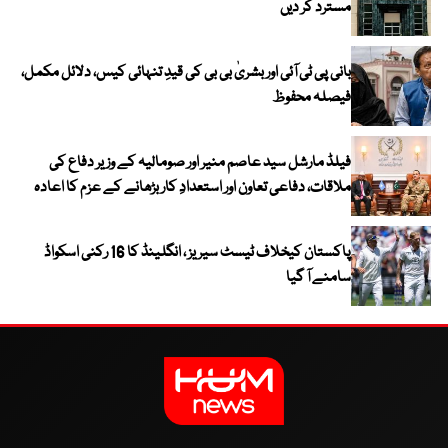
مسترد کر دیں
بانی پی ٹی آئی اور بشریٰ بی بی کی قیدِ تنہائی کیس، دلائل مکمل،
فیصلہ محفوظ
فیلڈ مارشل سید عاصم منیر اور صومالیہ کے وزیر دفاع کی
ملاقات، دفاعی تعاون اور استعدادِ کار بڑھانے کے عزم کا اعادہ
پاکستان کیخلاف ٹیسٹ سیریز ، انگلینڈ کا 16 رکنی اسکواڈ
سامنے آ گیا