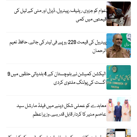
عوام کو جزوی ریلیف، پیٹرول، ڈیزل اور مٹی کے تیل کی
قیمتوں میں کمی
پیٹرول کی قیمت 228 روپے فی لیٹر کی جائے، حافظ نعیم
الرحمان
الیکشن کمیشن نے بلوچستان کے 4 بلدیاتی حلقوں میں 9
اگست کی پولنگ ملتوی کردی
معاہدے کو عملی شکل دینے میں فیلڈ مارشل سید
عاصم منیر کا کردار قابل قدر ہے، وزیراعظم