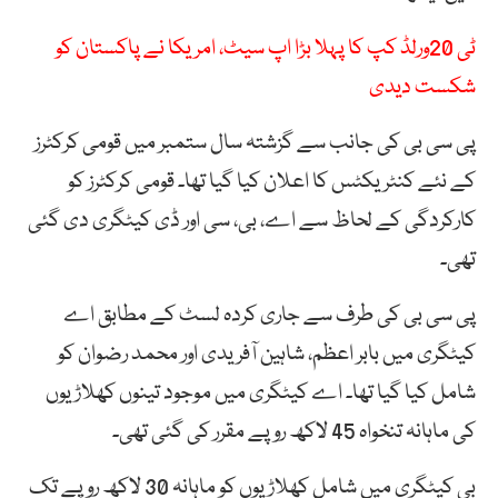
ٹی 20ورلڈ کپ کا پہلا بڑا اپ سیٹ، امریکا نے پاکستان کو
شکست دیدی
پی سی بی کی جانب سے گزشتہ سال ستمبر میں قومی کرکٹرز
کے نئے کنٹریکٹس کا اعلان کیا گیا تھا۔ قومی کرکٹرز کو
کارکردگی کے لحاظ سے اے، بی، سی اور ڈی کیٹگری دی گئی
تھی۔
پی سی بی کی طرف سے جاری کردہ لسٹ کے مطابق اے
کیٹگری میں بابر اعظم، شاہین آفریدی اور محمد رضوان کو
شامل کیا گیا تھا۔ اے کیٹگری میں موجود تینوں کھلاڑیوں
کی ماہانہ تنخواہ 45 لاکھ روپے مقرر کی گئی تھی۔
بی کیٹگری میں شامل کھلاڑیوں کو ماہانہ 30 لاکھ روپے تک