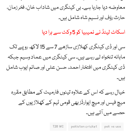
معاوضہ دیا جارہا ہے۔ بی کیٹگری میں شاداب خان، فخر زمان،
حارث رؤف اور نسیم شاہ شامل ہیں۔
اسکاٹ لینڈ نے نمیبیا کو 5 وکٹ سے ہرا دیا
سی اور ڈی کیٹگری کھلاڑی ساڑھے 7 سے 15 لاکھ روپے تک
ماہانہ تنخواہ لے رہے ہیں۔ سی کیٹگری میں عماد وسیم جبکہ
ڈی کیٹگری میں افتخار احمد، حسن علی اور صائم ایوب شامل
ہیں۔
خیال رہے کہ اس کے علاوہ تینوں فارمیٹ کے مطابق مقررہ
میچ فیس اور میچ ایوارڈز بھی قومی ٹیم کے کھلاڑیوں کے
حصے میں آتے ہیں۔
T20 WC
pakistan cricket
pak vs usa