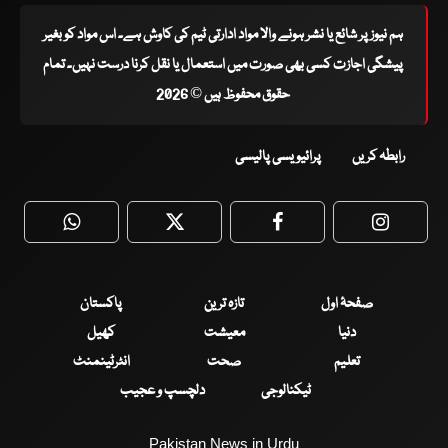
ہم نیوز پر شائع یا نشر ہونے والا مواد ادارتی ٹیم کی کاوش ہے۔ اس مواد کو بغیر
پیشگی اجازت کسی بھی صورت میں استعمال یا نقل کرنا درست نہیں۔ تمام
حقوق محفوظ ہیں © 2026
رابطہ کریں
پرائیویسی پالیسی
WhatsApp
Twitter
Facebook
Faceboo
صفحۂ اول
تازہ ترین
پاکستان
دنیا
معیشت
کھیل
تعلیم
صحت
انٹرٹینمنٹ
ٹیکنالوجی
دلچسپ و عجیب
Pakistan News in Urdu