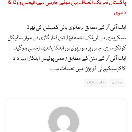
پاکستان تحریک انصاف بین ہونے جارہی ہے، فیصل واوڈا کا
دعوی
ایف آئی آر کے مطابق برطانوی ہائی کمیشن کی تھرڈ
سیکریٹری نے ٹریفک اشارہ توڑا، تیز رفتار گاڑی نے موٹر سائیکل
کو ٹکر ماری، جس پر سوار پولیس اہلکار شدید زخمی ہوگیا۔
ایف آئی آر کے متن کے مطابق زخمی پولیس اہلکار امیر داد
کاکڑ سیکیورٹی ڈویژن میں تعینات ہے۔
برطانوی
خاتون سفارتکار