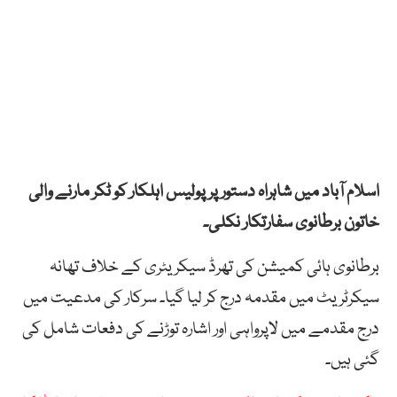
اسلام آباد میں شاہراہ دستور پر پولیس اہلکار کو ٹکر مارنے والی
خاتون برطانوی سفارتکار نکلی۔
برطانوی ہائی کمیشن کی تھرڈ سیکریٹری کے خلاف تھانہ
سیکرٹریٹ میں مقدمہ درج کر لیا گیا۔ سرکار کی مدعیت میں
درج مقدمے میں لاپرواہی اور اشارہ توڑنے کی دفعات شامل کی
گئی ہیں۔