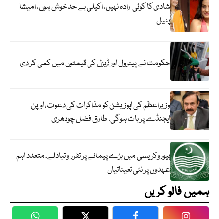
شادی کا کوئی ارادہ نہیں، اکیلی بے حد خوش ہوں، امیشا
پٹیل
حکومت نے پیٹرول اور ڈیزل کی قیمتوں میں کمی کر دی
وزیراعظم کی اپوزیشن کو مذاکرات کی دعوت، اوپن
ایجنڈے پر بات ہوگی، طارق فضل چودھری
بیوروکریسی میں بڑے پیمانے پر تقرر و تبادلے، متعدد اہم
عہدوں پر نئی تعیناتیاں
ہمیں فالو کریں