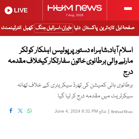
LIVE
7 Aug, 2026
صفحۂ اول
تازہ ترین
پاکستان
دنیا
ایران-اسرائیل جنگ
کھیل
انٹرٹینمنٹ
اسلام آباد،شاہراہ دستورپر پولیس اہلکار کو ٹکر
مارنے والی برطانوی خاتون سفارتکار کیخلاف مقدمہ
درج
برطانوی ہائی کمیشن کی تھرڈ سیکریٹری کے خلاف تھانہ
سیکرٹریٹ میں مقدمہ درج کر لیا گیا
|
شائع
June 4, 2024 8:31 PM
Arshad Khan