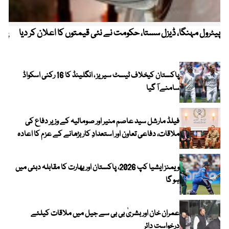
پیٹرول مہنگا، ڈیزل سستا، حکومت نے نئی قیمتوں کا اعلان کر دیا
پنج
پاکستان کیخلاف ٹیسٹ سیریز ، انگلینڈ کا 16 رکنی اسکواڈ
سامنے آ گیا
فیلڈ مارشل سید عاصم منیر اور صومالیہ کے وزیر دفاع کی
ملاقات، دفاعی تعاون اور استعدادِ کار بڑھانے کے عزم کا اعادہ
ویمنز ایشیا کپ 2026، پاکستان اور بھارت کا مقابلہ دبئی میں
ہو گا
عمران خان اور بشریٰ بی بی سے جیل میں ملاقات کیلئے
درخواست دائر