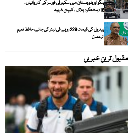
ہنگو اور بلوچستان میں سکیورٹی فورسز کی کارروائیاں ،
10دہشتگرد ہلاک ، کیپٹن شہید
پیٹرول کی قیمت 228 روپے فی لیٹر کی جائے، حافظ نعیم
الرحمان
مقبول ترین خبریں