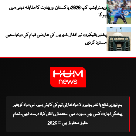
ویمنز ایشیا کپ 2026، پاکستان اور بھارت کا مقابلہ دبئی میں
ہو گا
پشاور ہائیکورٹ نے افغان شہریوں کی عارضی قیام کی درخواستیں
مسترد کر دیں
ہم نیوز پر شائع یا نشر ہونے والا مواد ادارتی ٹیم کی کاوش ہے۔ اس مواد کو بغیر
پیشگی اجازت کسی بھی صورت میں استعمال یا نقل کرنا درست نہیں۔ تمام
حقوق محفوظ ہیں © 2026