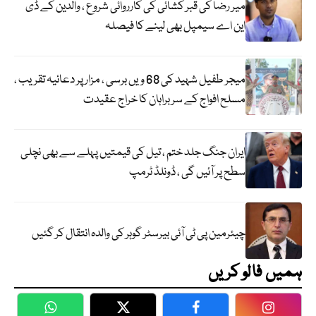
میر رضا کی قبر کشائی کی کارروائی شروع ، والدین کے ڈی
این اے سیمپل بھی لینے کا فیصلہ
میجر طفیل شہید کی 68 ویں برسی ، مزار پر دعائیہ تقریب ،
مسلح افواج کے سربراہان کا خراج عقیدت
ایران جنگ جلد ختم ، تیل کی قیمتیں پہلے سے بھی نچلی
سطح پر آئیں گی ، ڈونلڈ ٹرمپ
چیئرمین پی ٹی آئی بیرسٹر گوہر کی والدہ انتقال کر گئیں
ہمیں فالو کریں