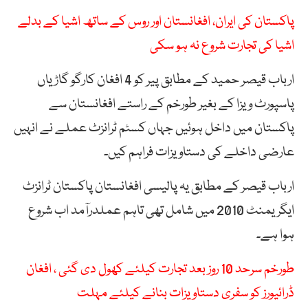
پاکستان کی ایران، افغانستان اور روس کے ساتھ اشیا کے بدلے
اشیا کی تجارت شروع نہ ہو سکی
ارباب قیصر حمید کے مطابق پیر کو 4 افغان کارگو گاڑیاں
پاسپورٹ ویزا کے بغیر طورخم کے راستے افغانستان سے
پاکستان میں داخل ہوئیں جہاں کسٹم ٹرانزٹ عملے نے انہیں
عارضی داخلے کی دستاویزات فراہم کیں۔
ارباب قیصر کے مطابق یہ پالیسی افغانستان پاکستان ٹرانزٹ
ایگریمنٹ 2010 میں شامل تھی تاہم عملدرآمد اب شروع
ہوا ہے۔
طورخم سرحد 10 روز بعد تجارت کیلئے کھول دی گئی ، افغان
ڈرائیورز کو سفری دستاویزات بنانے کیلئے مہلت