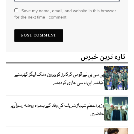
Save my name, email, and website in this browser
for the next time I comment.
تازہ ترین خبریں
پی سی بی نے قومی کرکٹرز کو بیرون ملک لیگز کھیلنے
کیلئے این او سی جاری کر دیئے
وزیر اعظم شہباز شریف کی وفد کے ہمراہ روضہ رسولؐ پر
حاضری