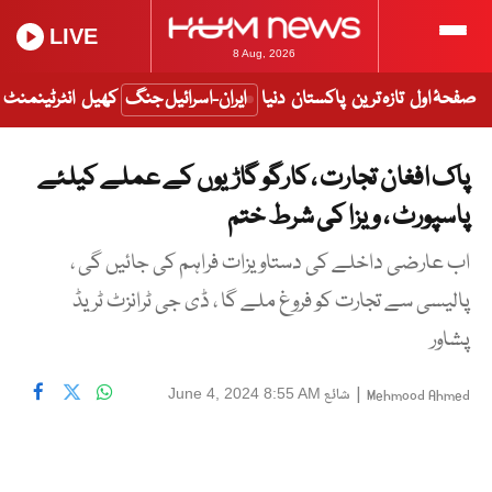
LIVE
8 Aug, 2026
صفحۂ اول
تازہ ترین
پاکستان
دنیا
ایران-اسرائیل جنگ
کھیل
انٹرٹینمنٹ
پاک افغان تجارت ، کارگو گاڑیوں کے عملے کیلئے
پاسپورٹ ، ویزا کی شرط ختم
اب عارضی داخلے کی دستاویزات فراہم کی جائیں گی ،
پالیسی سے تجارت کو فروغ ملے گا ، ڈی جی ٹرانزٹ ٹریڈ
پشاور
|
شائع
June 4, 2024 8:55 AM
Mehmood Ahmed