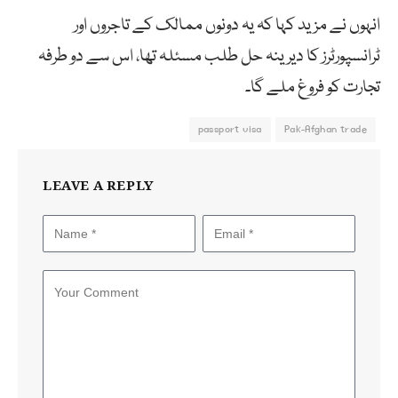
انہوں نے مزید کہا کہ یہ دونوں ممالک کے تاجروں اور
ٹرانسپورٹرز کا دیرینہ حل طلب مسئلہ تھا، اس سے دو طرفہ
تجارت کو فروغ ملے گا۔
passport visa
Pak-Afghan trade
LEAVE A REPLY