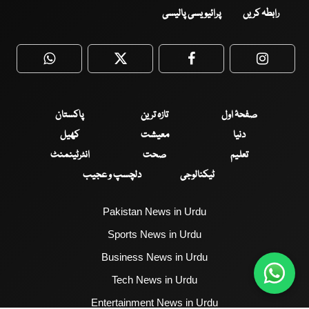
رابطہ کریں
پرائیویسی پالیسی
WhatsApp
Twitter
Facebook
Faceboo
صفحۂ اول
تازہ ترین
پاکستان
دنیا
معیشت
کھیل
تعلیم
صحت
انٹرٹینمنٹ
ٹیکنالوجی
دلچسپ و عجیب
Pakistan News in Urdu
Sports News in Urdu
Business News in Urdu
Tech News in Urdu
Entertainment News in Urdu