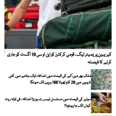
کیریبین پریمیئر لیگ ، قومی کرکٹرز کو این او سی 19 اگست کو جاری
آز
کرنے کا فیصلہ
چھی
ملک بھر میں آٹے کی قیمت میں اضافہ، ایک ہفتے میں کئی
شہروں میں 20 کلو تھیلا 100 روپے تک مہنگا
سونے کی قیمت میں مسلسل تیسرے روز بڑا اضافہ ، فی تولہ ریٹ
کہاں تک جا پہنچا؟