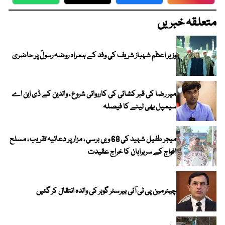
WhatsApp
Twitter
Facebook
Faceboo
متعلقہ خبریں
وزیر اعظم شہباز شریف کی وفد کے ہمراہ روضہ رسولؐ پر حاضری
میر رضا کی قبر کشائی کی کارروائی شروع ، والدین کے ڈی این اے
سیمپل بھی لینے کا فیصلہ
میجر طفیل شہید کی 68 ویں برسی ، مزار پر دعائیہ تقریب ، مسلح
افواج کے سربراہان کا خراج عقیدت
چیئرمین پی ٹی آئی بیرسٹر گوہر کی والدہ انتقال کر گئیں