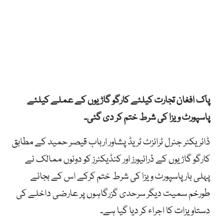
پاک افغان تجارت کیلئے کارگو گاڑیوں کے عملے کیلئے
پاسپورٹ ویزا کی شرط ختم کر دی گئی۔
ڈائریکٹر جنرل ٹرانزٹ ٹریڈ پشاور ارباب قیصر حمید کے مطابق
کارگو گاڑیوں کے ڈرائیورز اور کنڈیکٹرز کو دونوں ممالک نے
پہلی بار پاسپورٹ ویزا کی شرط ختم کرکے اس کے بجائے
طورخم سمیت دیگر سرحدی گزرگاہوں پر عارضی داخلے کی
دستاویزات کا اجراء کر دیا گیا ہے۔