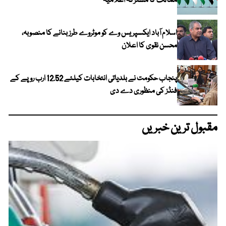
ممالک کا مشترکہ اعلامیہ
اسلام آباد ایکسپریس وے کو موٹروے طرز بنانے کا منصوبہ،
محسن نقوی کا اعلان
پنجاب حکومت نے بلدیاتی انتخابات کیلئے 12.52 ارب روپے کے
فنڈز کی منظوری دے دی
مقبول ترین خبریں