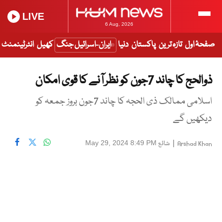
LIVE
6 Aug, 2026
صفحۂ اول
تازہ ترین
پاکستان
دنیا
ایران-اسرائیل جنگ
کھیل
انٹرٹینمنٹ
ذوالحج کا چاند 7جون کو نظر آنے کا قوی امکان
اسلامی ممالک ذی الحجہ کا چاند 7جون بروز جمعہ کو
دیکھیں گے
|
شائع
May 29, 2024 8:49 PM
Arshad Khan