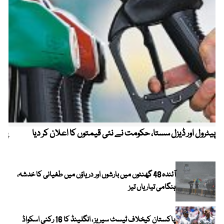
پیٹرول اور ڈیزل سستا، حکومت نے نئی قیمتوں کا اعلان کر دیا
پیٹ
آئندہ 48 گھنٹوں میں بارشوں اور دریاؤں میں طغیانی کا خدشہ،
ہنگامی تیاریاں تیز
پاکستان کیخلاف ٹیسٹ سیریز ، انگلینڈ کا 16 رکنی اسکواڈ