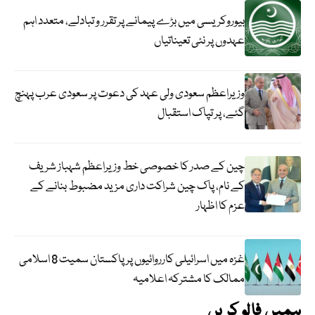
بیوروکریسی میں بڑے پیمانے پر تقرر و تبادلے، متعدد اہم
عہدوں پر نئی تعیناتیاں
وزیراعظم سعودی ولی عہد کی دعوت پر سعودی عرب پہنچ
گئے، پر تپاک استقبال
چین کے صدر کا خصوصی خط وزیراعظم شہباز شریف
کے نام، پاک چین شراکت داری مزید مضبوط بنانے کے
عزم کا اظہار
غزہ میں اسرائیلی کارروائیوں پر پاکستان سمیت 8 اسلامی
ممالک کا مشترکہ اعلامیہ
ہمیں فالو کریں