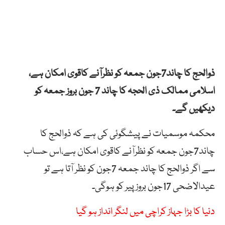
ذوالحج کا چاند7جون جمعہ کو نظرآنے کاقوی امکان ہے،
اسلامی ممالک ذی الحجہ کا چاند 7 جون بروز جمعہ کو
دیکھیں گے۔
محکمہ موسمیات نے پیشگوئی کی ہے کہ ذوالحج کا
چاند7جون جمعہ کو نظرآنے کاقوی امکان ہے،اس حساب
سے اگر ذوالحج کا چاند جمعہ 7جون کو نظر آتا ہے تو
عیدالاضحی 17جون بروز پیر کو ہوگی۔
دنیا کا بڑا جہاز کراچی میں لنگر انداز ہو گیا