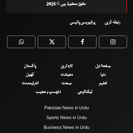
حقوق محفوظ ہیں © 2026
رابطہ کریں
پرائیویسی پالیسی
WhatsApp
Twitter
Facebook
Faceboo
صفحۂ اول
تازہ ترین
پاکستان
دنیا
معیشت
کھیل
تعلیم
صحت
انٹرٹینمنٹ
ٹیکنالوجی
دلچسپ و عجیب
Pakistan News in Urdu
Sports News in Urdu
Business News in Urdu