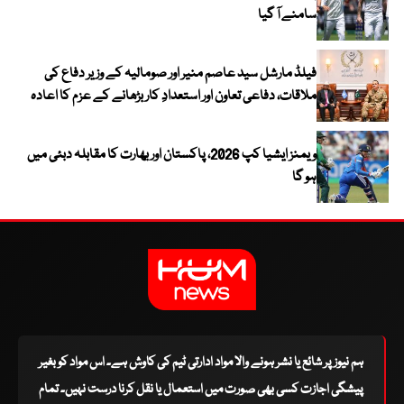
سامنے آ گیا
فیلڈ مارشل سید عاصم منیر اور صومالیہ کے وزیر دفاع کی
ملاقات، دفاعی تعاون اور استعدادِ کار بڑھانے کے عزم کا اعادہ
ویمنز ایشیا کپ 2026، پاکستان اور بھارت کا مقابلہ دبئی میں
ہو گا
ہم نیوز پر شائع یا نشر ہونے والا مواد ادارتی ٹیم کی کاوش ہے۔ اس مواد کو بغیر
پیشگی اجازت کسی بھی صورت میں استعمال یا نقل کرنا درست نہیں۔ تمام