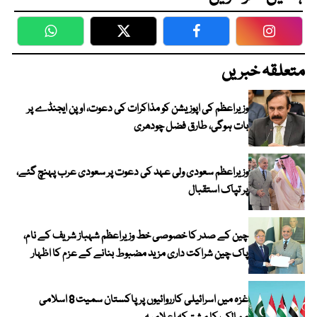
WhatsApp
Twitter
Facebook
Faceboo
متعلقہ خبریں
وزیراعظم کی اپوزیشن کو مذاکرات کی دعوت، اوپن ایجنڈے پر
بات ہوگی، طارق فضل چودھری
وزیراعظم سعودی ولی عہد کی دعوت پر سعودی عرب پہنچ گئے،
پر تپاک استقبال
چین کے صدر کا خصوصی خط وزیراعظم شہباز شریف کے نام،
پاک چین شراکت داری مزید مضبوط بنانے کے عزم کا اظہار
غزہ میں اسرائیلی کارروائیوں پر پاکستان سمیت 8 اسلامی