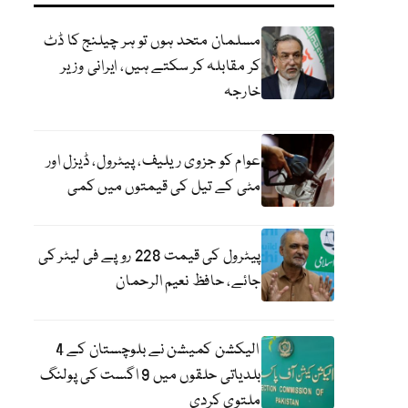
مسلمان متحد ہوں تو ہر چیلنج کا ڈٹ
کر مقابلہ کر سکتے ہیں، ایرانی وزیر
خارجہ
عوام کو جزوی ریلیف، پیٹرول، ڈیزل اور
مٹی کے تیل کی قیمتوں میں کمی
پیٹرول کی قیمت 228 روپے فی لیٹر کی
جائے، حافظ نعیم الرحمان
الیکشن کمیشن نے بلوچستان کے 4
بلدیاتی حلقوں میں 9 اگست کی پولنگ
ملتوی کردی