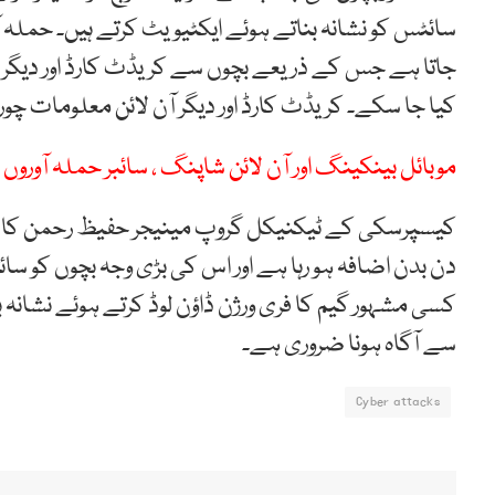
سائٹس کو نشانہ بناتے ہوئے ایکٹیویٹ کرتے ہیں۔ حملہ 
جاتا ہے جس کے ذریعے بچوں سے کریڈٹ کارڈ اور دیگ
کیا جا سکے۔ کریڈٹ کارڈ اور دیگر آن لائن معلومات چوری کرنے کی کل تقری
موبائل بینکینگ اور آن لائن شاپنگ ، سائبر حملہ آورو
کیسپرسکی کے ٹیکنیکل گروپ مینیجر حفیظ رحمن کا کہن
دن بدن اضافہ ہو رہا ہے اور اس کی بڑی وجہ بچوں کو سائ
کسی مشہور گیم کا فری ورژن ڈاؤن لوڈ کرتے ہوئے نشانہ ب
سے آگاہ ہونا ضروری ہے۔
Cyber attacks