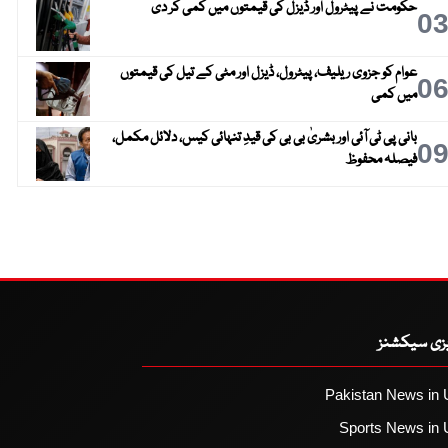
حکومت نے پیٹرول اور ڈیزل کی قیمتوں میں کمی کر دی
0
عوام کو جزوی ریلیف، پیٹرول، ڈیزل اور مٹی کے تیل کی قیمتوں
0
میں کمی
بانی پی ٹی آئی اور بشریٰ بی بی کی قیدِ تنہائی کیس، دلائل مکمل،
0
فیصلہ محفوظ
یزی سیکشنز
Pakistan News in 
Sports News in 