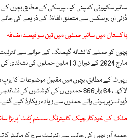
سائبر سکیورٹی کمپنی کیسپرسکی کے مطابق بچوں کے کھلو
ڈزنی اور روبلکس سے متعلق الفاظ کے ذریعے کی جانے وال
پاکستان میں سائبر حملوں میں تین سو فیصد اضافہ
بچوں کو حملے کا نشانہ گیمنگ کے حوالے سے انٹرنیٹ سرچ
مارچ 2024 کے دوران 1.3 ملین حملوں کی نشاندی کی گئی۔
لاکھ ، 64 ہزار 866 حملوں ں کی کوششوں ک
ڈیوائسز پر ہونے والے حملوں سے زیادہ ریکارڈ کیے گئے۔
ملک کے خودکار چیک کلیئرنگ سسٹم ‘نِفٹ’ پر بڑا سائ
حملہ آور بچوں کی جانب سے انٹرنیٹ سرچ کو مانیٹر کرتے 