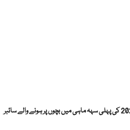
اسلام آباد (شہزاد پراچہ) گزشتہ سال کی نسبت 2024 کی پہلی سہہ ماہی میں بچوں پر ہونے والے سائبر