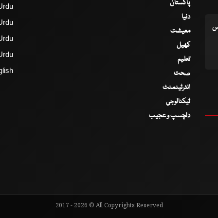
پاکستان
Urdu
دنیا
Urdu
اس
معیشت
Urdu
کھیل
Urdu
تعلیم
lish
صحت
انٹرٹینمنٹ
ٹیکنالوجی
دلچسپ و عجیب
2017 - 2026 © All Copyrights Reserved