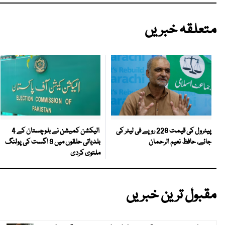
متعلقہ خبریں
الیکشن کمیشن نے بلوچستان کے 4
پیٹرول کی قیمت 228 روپے فی لیٹر کی
بلدیاتی حلقوں میں 9 اگست کی پولنگ
جائے، حافظ نعیم الرحمان
ملتوی کردی
مقبول ترین خبریں