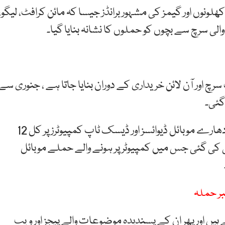
نوں اور گیمز کی مشہور برانڈز جیسا کہ مائن کرافٹ، لیگو،
ی سرچ سے بچوں کو حملوں کا نشانہ بنایا گیا۔
 اور آن لائن خریداری کے دوران بنایا جاتا ہے ، جنوری سے
رپورٹ کے مطابق، بچوں میں مقبول موضوعات کا روپ دھارے موبائل ڈیوائسز اور ڈیسک ٹاپ کمپیوٹرز پر کل 12
ی نشاندہی کی گئی جس میں کمپیوٹر پر ہونے والے حملے موبائل
بر حملہ
ہیں اور پھر ان کے پسندیدہ موضوعات والے پیجز اور ویب