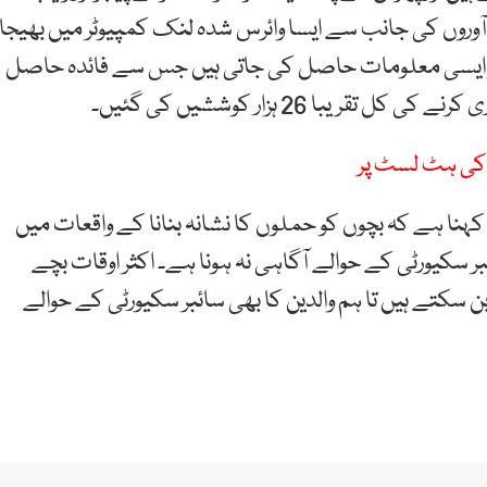
آوروں کی جانب سے ایسا وائرس شدہ لنک کمپیوٹر میں بھیجا
ر ایسی معلومات حاصل کی جاتی ہیں جس سے فائدہ حاصل
با 26 ہزار کوششیں کی گئیں۔
ں کی ہٹ لسٹ پر
ا ہے کہ بچوں کو حملوں کا نشانہ بنانا کے واقعات میں
بر سکیورٹی کے حوالے آگاہی نہ ہونا ہے۔ اکثر اوقات بچے
ن سکتے ہیں تا ہم والدین کا بھی سائبر سکیورٹی کے حوالے