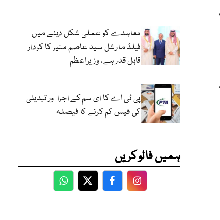
معاہدے کو عملی شکل دینے میں
فیلڈ مارشل سید عاصم منیر کا کردار
قابل قدر ہے، وزیراعظم
پی ٹی اے کا ای سم کے اجرا اور تبدیلی
کی فیس کم کرنے کا فیصلہ
ہمیں فالو کریں
WhatsApp
Twitter
Facebook
Facebook