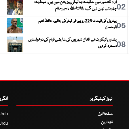
آزاد کشمیر میں حکومت بنانیکی پوزیشن میں ہیں ، مینڈیٹ
3
02
چھیننے نہیں دیں گے ، رانا ثناء اللہ ، امیر مقام
پیٹرول کی قیمت 228 روپے فی لیٹر کی جائے، حافظ نعیم
6
05
الرحمان
پشاور ہائیکورٹ نے افغان شہریوں کی عارضی قیام کی درخواستیں
9
08
مسترد کر دیں
نیوز کیٹیگریز
انگر
صفحۂ اول
Urdu
تازہ ترین
Urdu