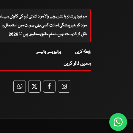
ہم نیوز پر شائع یا نشر ہونے والا مواد ادارتی ٹیم کی کاوش ہے۔ 
مواد کو بغیر پیشگی اجازت کسی بھی صورت میں استعمال یا
نقل کرنا درست نہیں۔ تمام حقوق محفوظ ہیں © 2026
رابطہ کریں
پرائیویسی پالیسی
ہمیں فالو کریں
WhatsApp
Twitter
Facebook
Facebook