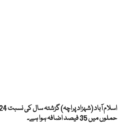
حملوں میں 35 فیصد اضافہ ہوا ہے۔