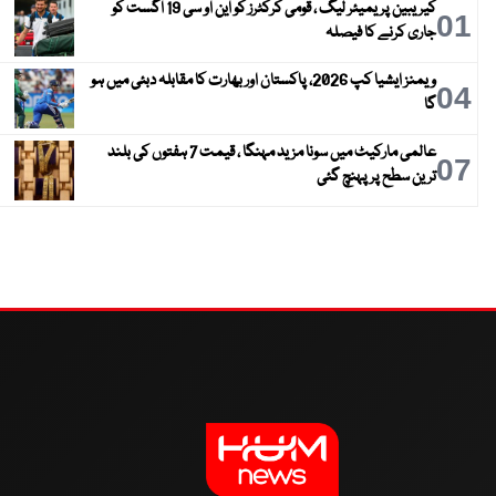
کیریبین پریمیئر لیگ ، قومی کرکٹرز کو این او سی 19 اگست کو
01
جاری کرنے کا فیصلہ
ویمنز ایشیا کپ 2026، پاکستان اور بھارت کا مقابلہ دبئی میں ہو
04
گا
عالمی مارکیٹ میں سونا مزید مہنگا ، قیمت 7 ہفتوں کی بلند
07
ترین سطح پر پہنچ گئی