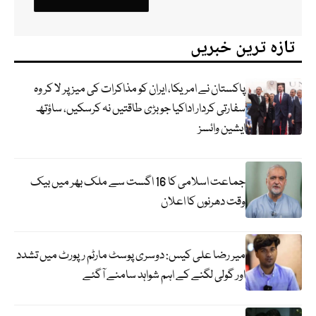
تازہ ترین خبریں
پاکستان نے امریکا، ایران کو مذاکرات کی میز پر لا کر وہ
سفارتی کردار اداکیا جو بڑی طاقتیں نہ کرسکیں، ساؤتھ
ایشین وائسز
جماعت اسلامی کا 16 اگست سے ملک بھر میں بیک
وقت دھرنوں کا اعلان
میر رضا علی کیس: دوسری پوسٹ مارٹم رپورٹ میں تشدد
اور گولی لگنے کے اہم شواہد سامنے آگئے