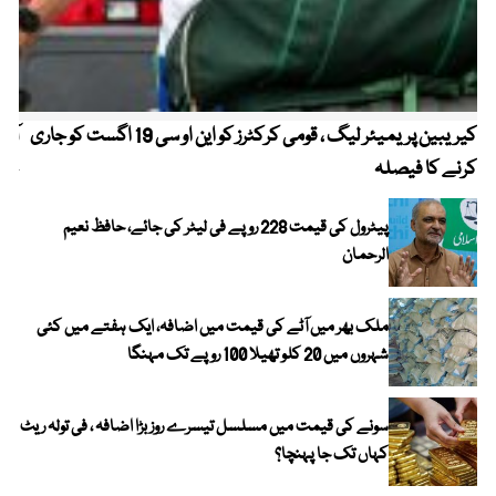
کیریبین پریمیئر لیگ ، قومی کرکٹرز کو این او سی 19 اگست کو جاری
آز
کرنے کا فیصلہ
چھی
پیٹرول کی قیمت 228 روپے فی لیٹر کی جائے، حافظ نعیم
الرحمان
ملک بھر میں آٹے کی قیمت میں اضافہ، ایک ہفتے میں کئی
شہروں میں 20 کلو تھیلا 100 روپے تک مہنگا
سونے کی قیمت میں مسلسل تیسرے روز بڑا اضافہ ، فی تولہ ریٹ
کہاں تک جا پہنچا؟