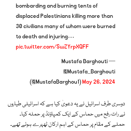
bombarding and burning tents of
displaced Palestinians killing more than
30 civilians many of whom were burned
to death and injuring…
pic.twitter.com/SwZYrpXQFF
— Mustafa Barghouti
@Mustafa_Barghouti
(@MustafaBarghou1)
May 26, 2024
دوسری طرف اسرائیل نے یہ دعویٰ کیا ہے کہ اسرائیلی طیاروں
نے رات رفح میں حماس کے ایک کمپاؤنڈ پر حملہ کیا۔
حملے کے مقام پر حماس کے اہم ارکان ٹھہرے ہوئے تھے۔