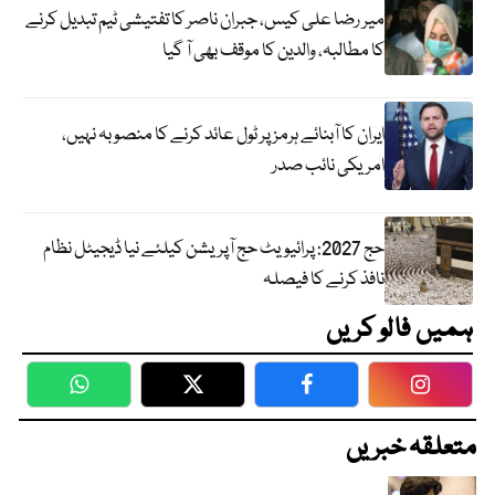
میر رضا علی کیس، جبران ناصر کا تفتیشی ٹیم تبدیل کرنے
کا مطالبہ، والدین کا موقف بھی آ گیا
ایران کا آبنائے ہرمز پر ٹول عائد کرنے کا منصوبہ نہیں،
امریکی نائب صدر
حج 2027: پرائیویٹ حج آپریشن کیلئے نیا ڈیجیٹل نظام
نافذ کرنے کا فیصلہ
ہمیں فالو کریں
WhatsApp
Twitter
Facebook
Faceboo
متعلقہ خبریں