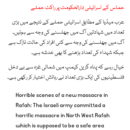
حماس کے اسرائیلی دارالحکومت پر راکٹ حملے
عرب میڈیا کے مطابق اسرائیلی حملے کے نتیجے میں بڑی
تعداد میں شہادتیں آگ میں جھلسنے کی وجہ سے ہوئیں۔
آگ میں جھلسنے کی وجہ سے کئی افراد کی حالت نازک ہے
جبکہ شہداء کی تعداد بڑھنے کا بھی خدشہ ہے۔
خیال رہے کہ پناہ گزین کیمپ میں شمالی غزہ سے بے دخل
فلسطینیوں کی ایک بڑی تعداد نے رہائش اختیار کر رکھی ہے۔
Horrible scenes of a new massacre in
Rafah: The Israeli army committed a
horrific massacre in North West Rafah
which is supposed to be a safe area