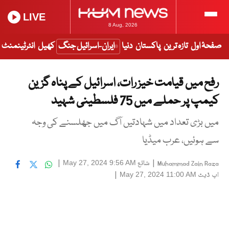
LIVE
8 Aug, 2026
صفحۂ اول
تازہ ترین
پاکستان
دنیا
ایران-اسرائیل جنگ
کھیل
انٹرٹینمنٹ
رفح میں قیامت خیز رات، اسرائیل کے پناہ گزین
کیمپ پر حملے میں 75 فلسطینی شہید
میں بڑی تعداد میں شہادتیں آگ میں جھلسنے کی وجہ
سے ہوئیں، عرب میڈیا
|
شائع
|
May 27, 2024 9:56 AM
Muhammad Zain Raza
اپ ڈیٹ
|
May 27, 2024 11:00 AM