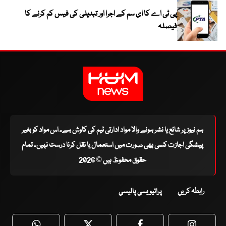
پی ٹی اے کا ای سم کے اجرا اور تبدیلی کی فیس کم کرنے کا
فیصلہ
ہم نیوز پر شائع یا نشر ہونے والا مواد ادارتی ٹیم کی کاوش ہے۔ اس مواد کو بغیر
پیشگی اجازت کسی بھی صورت میں استعمال یا نقل کرنا درست نہیں۔ تمام
حقوق محفوظ ہیں © 2026
رابطہ کریں
پرائیویسی پالیسی