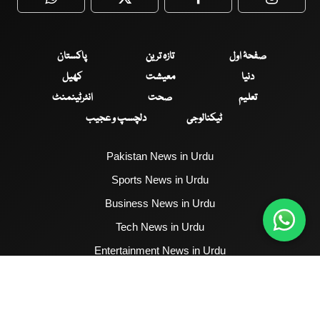
WhatsApp
Twitter
Facebook
Faceboo
صفحۂ اول
تازہ ترین
پاکستان
دنیا
معیشت
کھیل
تعلیم
صحت
انٹرٹینمنٹ
ٹیکنالوجی
دلچسپ و عجیب
Pakistan News in Urdu
Sports News in Urdu
Business News in Urdu
Tech News in Urdu
Entertainment News in Urdu
Health News in Urdu
Hum News English