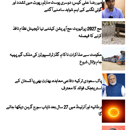
میر رضا علی کیس: دوسری پوسٹ مارٹم رپورٹ میں تشدد اور
گولی لگنے کے اہم شواہد سامنے آگئے
حج 2027: پرائیویٹ حج آپریشن کیلئے نیا ڈیجیٹل نظام نافذ
کرنے کا فیصلہ
حکومت سے مذاکرات ناکام، گڈز ٹرانسپورٹرز کی ملک گیر پہیہ
جام ہڑتال شروع
پاک سعودی ترکیہ دفاعی معاہدہ، بھارت بھی پاکستان کے
اسٹریٹجک فوائد کا معترف
برطانیہ اور آئرلینڈ میں 27 سال بعد نایاب سورج گرہن دیکھا جائے
گا