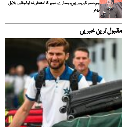
ہم صبر کر رہے ہیں، ہمارے صبر کا امتحان نہ لیا جائے، بلاول
بھٹو
مقبول ترین خبریں