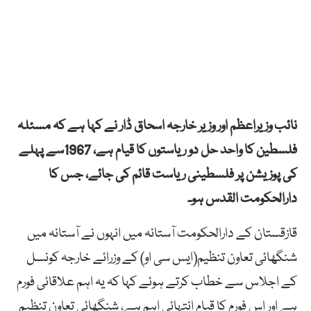
نائب وزیراعظم اور وزیر خارجہ اسحاق ڈار نے کہا ہے کہ مسئلہ
فلسطین کا واحد حل دو ریاستوں کا قیام ہے، 1967سے پہلے
کی پوزیشن پر فلسطینی ریاست قائم کی جائے، جس کا
دارالحکومت القدس ہو۔
قازقستان کے دارالحکومت آستانہ میں انہوں نے آستانہ میں
شنگھائی تعاون تنظیم(ایس سی او) کے وزرائے خارجہ کونسل
کے اجلاس سے خطاب کرتے ہوئے کہا کہ یہ اہم علاقائی فورم
ہے اور اس فورم کا قیام انتہائی اہم ہے، شنگھائی تعاون تنظیم