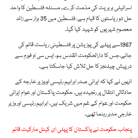
اسرائیلی بربریت کی مذمت کرے۔ مسئلہ فلسطین کا واحد
حل دو ریاستوں کا قیام ہے، فلسطین میں 35 ہزار سے زائد
معصوم شہریوں کو شہید کیا گیا۔
1967سے پہلے کی پوزیشن پر فلسطینی ریاست قائم کی
جائے،جس کا دارالحکومت القدس ہو، ایس سی او فورم سے
درپیش چیلنجز کا حل تلاش کیا جاسکتا ہے۔
انہوں نے کہا کہ ایرانی صدر ابراہیم رئیسی اوروزیر خارجہ کے
حادثاتی انتقال پر رنجیدہ ہیں، حکومت پاکستان اور عوام ایرانی
حکومت اور عوام کے غم میں شریک ہیں، ابراہیم رئیسی اور وزیر
خارجی مدبر رہنما تھے۔
پنجاب حکومت نے پاکستان کا پہلی ای کیٹل مارکیٹ قائم