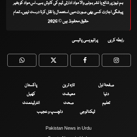
ہم نیوز پر شائع یا نشر ہونے والا مواد ادارتی ٹیم کی کاوش ہے۔ اس مواد کو بغیر
پیشگی اجازت کسی بھی صورت میں استعمال یا نقل کرنا درست نہیں۔ تمام
حقوق محفوظ ہیں © 2026
رابطہ کریں
پرائیویسی پالیسی
WhatsApp
Twitter
Facebook
Faceboo
صفحۂ اول
تازہ ترین
پاکستان
دنیا
معیشت
کھیل
تعلیم
صحت
انٹرٹینمنٹ
ٹیکنالوجی
دلچسپ و عجیب
Pakistan News in Urdu