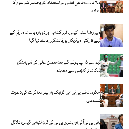
ملاقات، دفاعی تعاون اور استعدادِ کار بڑھانے کے عزم کا
اعادہ
میر رضا علی کیس، قبر کشائی اور دوبارہ پوسٹ مارٹم کے
لیے 8 رکنی میڈیکل بورڈ تشکیل دے دیا گیا
ٹیم سے ڈراپ ہونے کے بعد نعمان علی کی نئی اننگز،
لنکاشائر کاؤنٹی سے معاہدہ
حکومت نے پی ٹی آئی کو ایک بارپھر مذاکرات کی دعوت
دے دی
بانی پی ٹی آئی اور بشریٰ بی بی کی قیدِ تنہائی کیس، دلائل