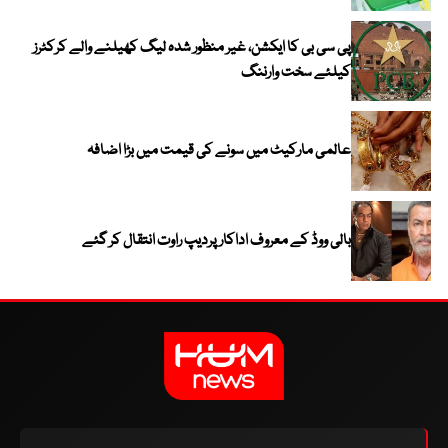
پی سی بی کا ایکشن، غیر منظور شدہ لیگ کھیلنے والے کرکٹرز
کیلئے سخت وارننگ
عالمی مارکیٹ میں سونے کی قیمت میں بڑا اضافہ
بالی ووڈ کے معروف اداکار پردیپ راوت انتقال کر گئے