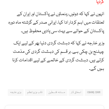
کردیا
انہوں نے کہا کہ دونوں رہنماؤں نے پاکستان اور ایران کے
تعلقات میں اہم کردار ادا کیا، ایرانی صدر کے گزشتہ ماہ دورہ
پاکستان کے حوالے سے بہت سی یادیں محفوظ ہیں۔
وزیر خارجہ نے کہا کہ دہشت گردی دنیا بھر کے لیے ایک
چیلنج بن چکی ہے، ہر قسم کی دہشت گردی کی مذمت
کرتے ہیں، دہشت گردی کے خاتمے کے لیے اقدامات کرنا
ہوں گے۔
ISHAQ DAR
اسحاق ڈار
مسئلہ فلسطین
نائب وزیراعظم
وزیر خارجہ