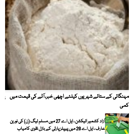
مہنگائی کے ستائے شہریوں کیلئے اچھی خبر، آٹے کی قیمت میں
پیٹ
کمی
آزاد کشمیر الیکشن ، ایل اے 27 میں مسلم لیگ (ن) کی نورین
عارف ، ایل اے 28 میں پیپلز پارٹی کے بازل نقوی کامیاب