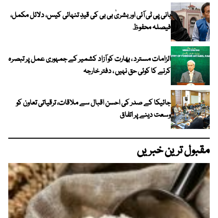
بانی پی ٹی آئی اور بشریٰ بی بی کی قیدِ تنہائی کیس، دلائل مکمل،
فیصلہ محفوظ
الزامات مسترد ، بھارت کو آزاد کشمیر کے جمہوری عمل پر تبصرہ
کرنے کا کوئی حق نہیں ، دفتر خارجہ
جائیکا کے صدر کی احسن اقبال سے ملاقات، ترقیاتی تعاون کو
وسعت دینے پر اتفاق
مقبول ترین خبریں