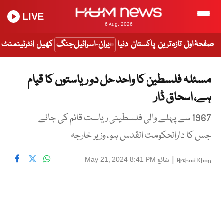
LIVE
6 Aug, 2026
صفحۂ اول
تازہ ترین
پاکستان
دنیا
ایران-اسرائیل جنگ
کھیل
انٹرٹینمنٹ
مسئلہ فلسطین کا واحد حل دو ریاستوں کا قیام
ہے، اسحاق ڈار
1967 سے پہلے والی فلسطینی ریاست قائم کی جائے
جس کا دارالحکومت القدس ہو ، وزیر خارجہ
|
شائع
May 21, 2024 8:41 PM
Arshad Khan