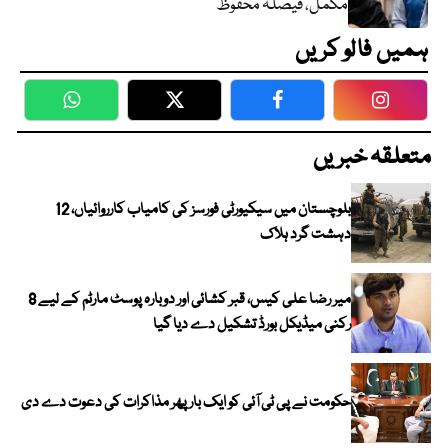
مکمل، فیصلہ محفوظ
ہمیں فالو کریں
WhatsApp
Twitter
Facebook
Faceboo
متعلقہ خبریں
بلوچستان میں سیکیورٹی فورسز کی کامیاب کارروائیاں، 12
دہشت گرد ہلاک
میر رضا علی کیس، قبر کشائی اور دوبارہ پوسٹ مارٹم کے لیے 8
رکنی میڈیکل بورڈ تشکیل دے دیا گیا
حکومت نے پی ٹی آئی کو ایک بارپھر مذاکرات کی دعوت دے دی