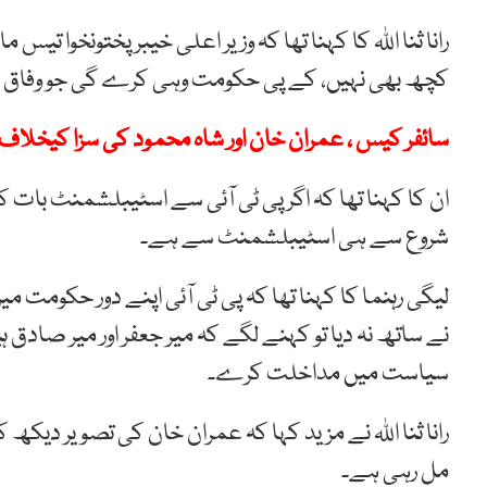
رانا ثنا اللہ کا کہنا تھا کہ وزیر اعلی خیبرپختونخوا تیس 
کچھ بھی نہیں، کے پی حکومت وہی کرے گی جو وفاق ک
سائفر کیس ، عمران خان اور شاہ محمود کی سزا کیخلاف اپیلیں 21 مئی کو سماعت ک
ان کا کہنا تھا کہ اگر پی ٹی آئی سے اسٹیبلشمنٹ بات ک
شروع سے ہی اسٹیبلشمنٹ سے ہے۔
لیگی رہنما کا کہنا تھا کہ پی ٹی آئی اپنے دور حکومت م
نے ساتھ نہ دیا تو کہنے لگے کہ میر جعفر اور میر صادق
سیاست میں مداخلت کرے۔
رانا ثنا اللہ نے مزید کہا کہ عمران خان کی تصویر دیک
مل رہی ہے۔