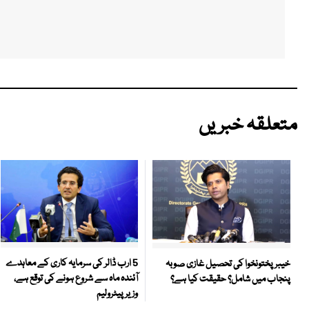
متعلقہ خبریں
5 ارب ڈالر کی سرمایہ کاری کے معاہدے
خیبر پختونخوا کی تحصیل غازی صوبہ
آئندہ ماہ سے شروع ہونے کی توقع ہے،
پنجاب میں شامل؟ حقیقت کیا ہے؟
وزیر پیٹرولیم