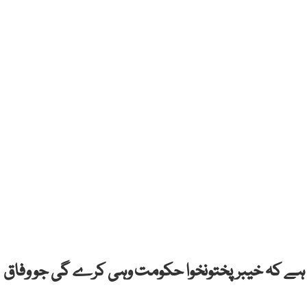
کہا ہے کہ خیبرپختونخوا حکومت وہی کرے گی جو وفاق