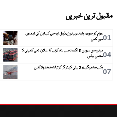
مقبول ترین خبریں
عوام کو جزوی ریلیف، پیٹرول، ڈیزل اور مٹی کے تیل کی قیمتوں
01
میں کمی
میٹرو بس سروس 11 اگست سے بند کرنے کا اعلان، نجی کمپنی کا
04
حتمی نوٹس
یکے بعد دیگرے 2 ہیلی کاپٹر گر کر تباہ؛ متعدد ہلاکتیں
07