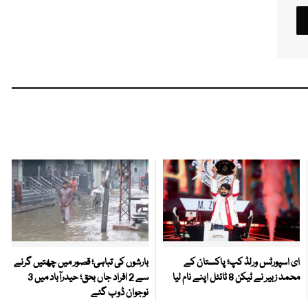
ای اسپورٹس ورلڈ کپ؛ پاکستان کے
بارشوں کی تباہی؛ قصور میں چھتیں گرنے
محمد زبیر نے ٹیکن 8 ٹائٹل اپنے نام لیا
سے 2 افراد جاں بحق؛ حیدرآباد میں 3
نوجوان ڈوب گئے