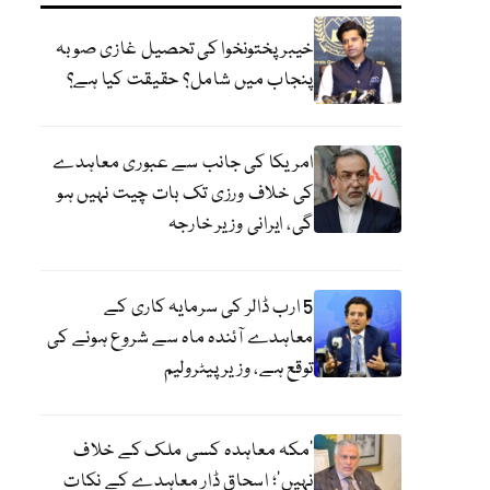
خیبر پختونخوا کی تحصیل غازی صوبہ
پنجاب میں شامل؟ حقیقت کیا ہے؟
امریکا کی جانب سے عبوری معاہدے
کی خلاف ورزی تک بات چیت نہیں ہو
گی، ایرانی وزیر خارجہ
5 ارب ڈالر کی سرمایہ کاری کے
معاہدے آئندہ ماہ سے شروع ہونے کی
توقع ہے، وزیر پیٹرولیم
‘مکہ معاہدہ کسی ملک کے خلاف
نہیں’؛ اسحاق ڈار معاہدے کے نکات