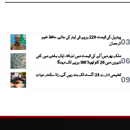
پیٹرول کی قیمت 228 روپے فی لیٹر کی جائے، حافظ نعیم
0
الرحمان
ملک بھر میں آٹے کی قیمت میں اضافہ، ایک ہفتے میں کئی
0
شہروں میں 20 کلو تھیلا 100 روپے تک مہنگا
تعلیمی ادارے 24 اگست تک بند رہیں گے، رانا سکندر حیات
0