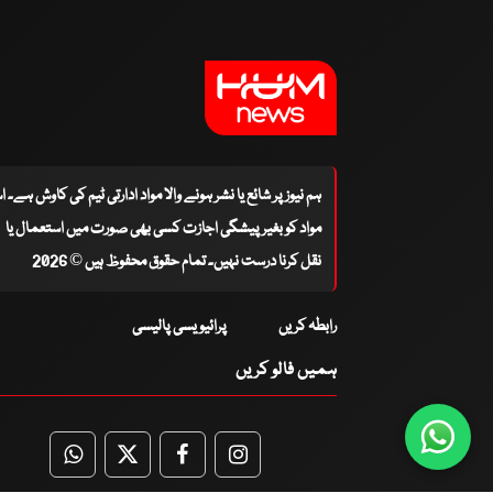
ہم نیوز پر شائع یا نشر ہونے والا مواد ادارتی ٹیم کی کاوش ہے۔ 
مواد کو بغیر پیشگی اجازت کسی بھی صورت میں استعمال یا
نقل کرنا درست نہیں۔ تمام حقوق محفوظ ہیں © 2026
رابطہ کریں
پرائیویسی پالیسی
ہمیں فالو کریں
WhatsApp
Twitter
Facebook
Facebook