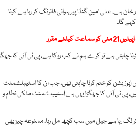
مار خان ہے، علی امین گنڈا پور ہوائی فائرنگ کر رہا ہے کرنا
ہے گا۔
یلئے مقرر
رنا چاہتی ہے تو کرے ہم نے کب روکا ہے، پی ٹی آئی کا جھگڑ
یں اپوزیشن کو ختم کرنا چاہتی تھی، جب ان کا اسٹیبلشمنٹ
 ہیں، پی ٹی آئی کا جھگڑا یہی ہے اسٹیبلشمنٹ ملکی نظام و
ھ کر لگ رہا ہے جیل میں سب کچھ مل رہا، ممنوعہ چیز بھی