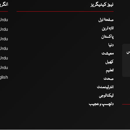
نیوز کیٹیگریز
انگر
صفحۂ اول
Urdu
تازہ ترین
Urdu
پاکستان
Urdu
دنیا
Urdu
اس
معیشت
Urdu
کھیل
Urdu
تعلیم
lish
صحت
انٹرٹینمنٹ
ٹیکنالوجی
دلچسپ و عجیب