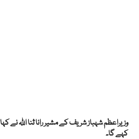
وزیراعظم شہباز شریف کے مشیر رانا ثنا اللہ نے 
کہے گا۔