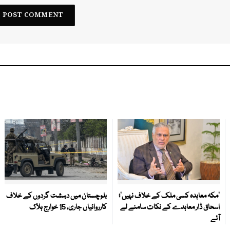
‘مکہ معاہدہ کسی ملک کے خلاف نہیں’؛
بلوچستان میں دہشت گردوں کے خلاف
اسحاق ڈار معاہدے کے نکات سامنے لے
کارروائیاں جاری، 15 خوارج ہلاک
آئے