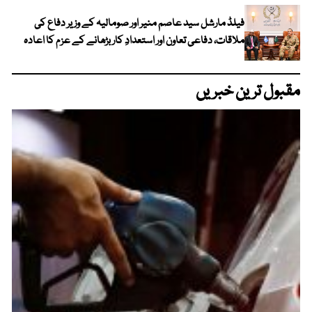
فیلڈ مارشل سید عاصم منیر اور صومالیہ کے وزیر دفاع کی
ملاقات، دفاعی تعاون اور استعدادِ کار بڑھانے کے عزم کا اعادہ
مقبول ترین خبریں