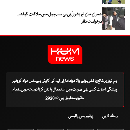
عمران خان اور بشریٰ بی بی سے جیل میں ملاقات کیلئے
درخواست دائر
ہم نیوز پر شائع یا نشر ہونے والا مواد ادارتی ٹیم کی کاوش ہے۔ اس مواد کو بغیر
پیشگی اجازت کسی بھی صورت میں استعمال یا نقل کرنا درست نہیں۔ تمام
حقوق محفوظ ہیں © 2026
رابطہ کریں
پرائیویسی پالیسی