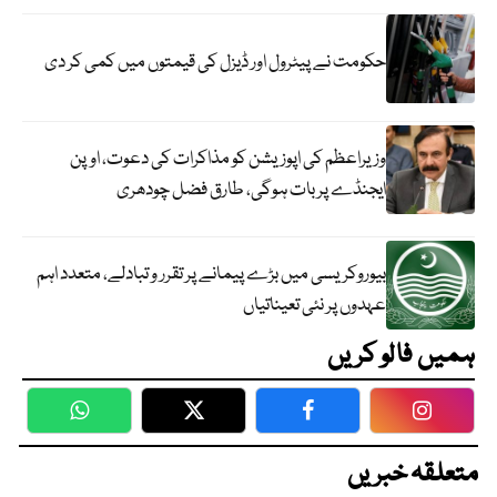
حکومت نے پیٹرول اور ڈیزل کی قیمتوں میں کمی کر دی
وزیراعظم کی اپوزیشن کو مذاکرات کی دعوت، اوپن
ایجنڈے پر بات ہوگی، طارق فضل چودھری
بیوروکریسی میں بڑے پیمانے پر تقرر و تبادلے، متعدد اہم
عہدوں پر نئی تعیناتیاں
ہمیں فالو کریں
WhatsApp
Twitter
Facebook
Faceboo
متعلقہ خبریں