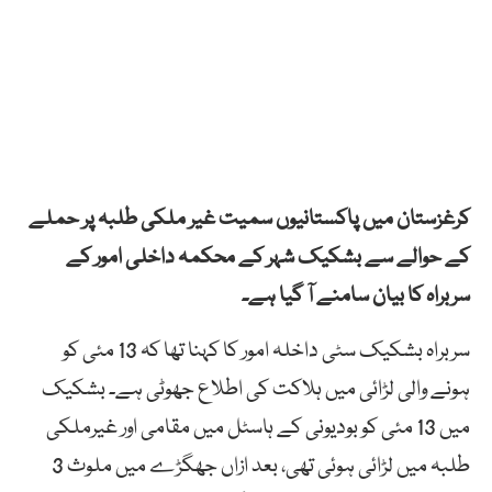
کرغزستان میں پاکستانیوں سمیت غیر ملکی طلبہ پر حملے
کے حوالے سے بشکیک شہر کے محکمہ داخلی امور کے
سربراہ کا بیان سامنے آ گیا ہے۔
سربراہ بشکیک سٹی داخلہ امور کا کہنا تھا کہ 13 مئی کو
ہونے والی لڑائی میں ہلاکت کی اطلاع جھوٹی ہے۔ بشکیک
میں 13 مئی کو بودیونی کے ہاسٹل میں مقامی اور غیرملکی
طلبہ میں لڑائی ہوئی تھی، بعد ازاں جھگڑے میں ملوث 3