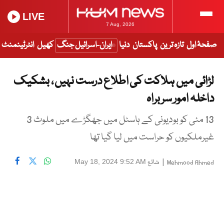
LIVE
7 Aug, 2026
صفحۂ اول
تازہ ترین
پاکستان
دنیا
ایران-اسرائیل جنگ
کھیل
انٹرٹینمنٹ
لڑائی میں ہلاکت کی اطلاع درست نہیں ، بشکیک
داخلہ امور سربراہ
13 مئی کو بودیونی کے ہاسٹل میں جھگڑے میں ملوث 3
غیرملکیوں کو حراست میں لیا گیا تھا
|
شائع
May 18, 2024 9:52 AM
Mehmood Ahmed