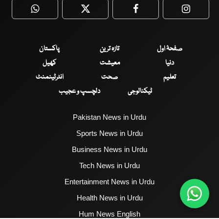
WhatsApp
Twitter
Facebook
Faceboo
صفحۂ اول
تازہ ترین
پاکستان
دنیا
معیشت
کھیل
تعلیم
صحت
انٹرٹینمنٹ
ٹیکنالوجی
دلچسپ و عجیب
Pakistan News in Urdu
Sports News in Urdu
Business News in Urdu
Tech News in Urdu
Entertainment News in Urdu
Health News in Urdu
Hum News English