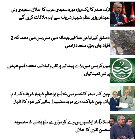
ترک صدر کا ایک روزہ دورہ سعودی عرب کا اعلان، سعودی ولی
عہد اور وزیراعظم شہباز شریف سے اہم ملاقات کریں گے
دمشق کے نواحی علاقے جرمانہ میں منی بس میں دھماکہ، 2
افراد جاں بحق، متعدد زخمی
بیوروکریسی میں بڑے پیمانے پر تقرر و تبادلے، متعدد اہم عہدوں
پر نئی تعیناتیاں
چین کے صدر کا خصوصی خط وزیراعظم شہباز شریف کے نام،
پاک چین شراکت داری مزید مضبوط بنانے کے عزم کا اظہار
اسلام آباد ایکسپریس وے کو موٹروے طرز بنانے کا منصوبہ،
محسن نقوی کا اعلان