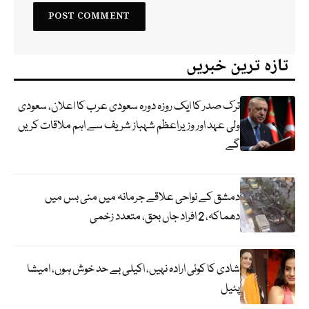
تازہ ترین خبریں
ترک صدر کا ایک روزہ دورہ سعودی عرب کا اعلان، سعودی
ولی عہد اور وزیراعظم شہباز شریف سے اہم ملاقات کریں
گے
دمشق کے نواحی علاقے جرمانہ میں منی بس میں
دھماکہ، 2 افراد جاں بحق، متعدد زخمی
شادی کا کوئی ارادہ نہیں، اکیلی بے حد خوش ہوں، امیشا
پٹیل