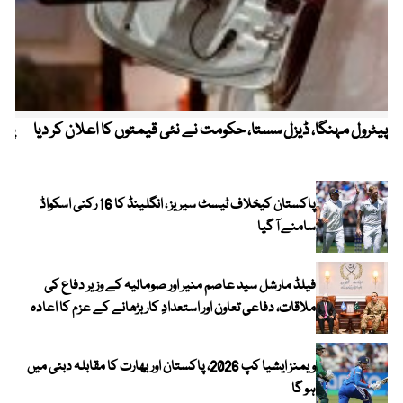
پیٹرول مہنگا، ڈیزل سستا، حکومت نے نئی قیمتوں کا اعلان کر دیا
پنج
پاکستان کیخلاف ٹیسٹ سیریز ، انگلینڈ کا 16 رکنی اسکواڈ
سامنے آ گیا
فیلڈ مارشل سید عاصم منیر اور صومالیہ کے وزیر دفاع کی
ملاقات، دفاعی تعاون اور استعدادِ کار بڑھانے کے عزم کا اعادہ
ویمنز ایشیا کپ 2026، پاکستان اور بھارت کا مقابلہ دبئی میں
ہو گا