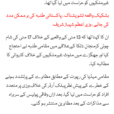
غیرملکیوں کو حراست میں لیا گیا تھا۔
بشکیک واقعہ تشویشناک ، پاکستانی طلبہ کی ہر ممکن مدد
کی جائے ، وزیر اعظم شہباز شریف
ان کا کہنا تھا کہ 13 مئی کے واقعے کے خلاف 17 مئی کی شام
چوئی کرمنجان دتکا کےعلاقے میں مقامی طلبہ نے احتجاج
کیا اور جھگڑے میں ملوث غیرملکیوں کے خلاف کارروائی کا
مطالبہ کیا۔
مقامی میڈیا کی رپورٹ کے مطابق مظاہرے کے پرتشدد ہونے
کے خطرے کے پیش نظر پبلک آرڈر کی خلاف ورزی پر متعدد
افراد کو حراست میں لیا گیا، بعد ازاں وفاقی پولیس کے سربراہ
سے مذاکرات کے بعد مظاہرین منتشر ہو گئے۔