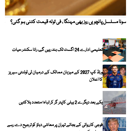
سونا مسلسل پانچویں روز بھی مہنگا ، فی تولہ قیمت کتنی ہو گئی؟
مکہ
ایر
تعلیمی ادارے 24 اگست تک بند رہیں گے، رانا سکندر حیات
ورلڈ کپ 2027 کے میزبان ممالک کے درمیان ٹی ٹوئنٹی سیریز
کا اعلان
یکے بعد دیگرے 2 ہیلی کاپٹر گر کر تباہ؛ متعدد ہلاکتیں
فوجی کارروائی کے بجائے تہران پر معاشی دباؤ کو ترجیح دے رہے