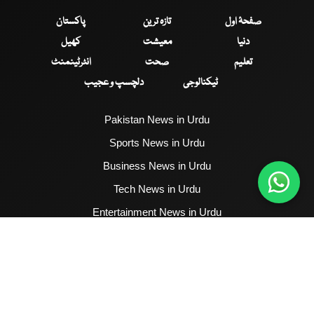
صفحۂ اول
تازہ ترین
پاکستان
دنیا
معیشت
کھیل
تعلیم
صحت
انٹرٹینمنٹ
ٹیکنالوجی
دلچسپ و عجیب
Pakistan News in Urdu
Sports News in Urdu
Business News in Urdu
Tech News in Urdu
Entertainment News in Urdu
Health News in Urdu
Hum News English