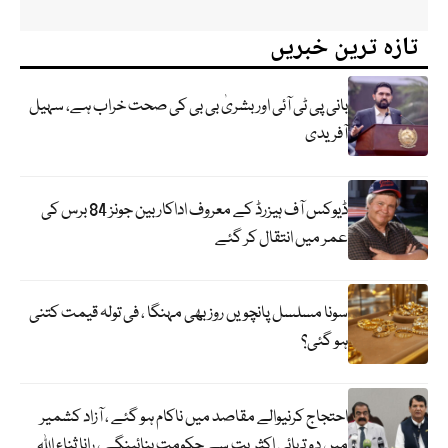
تازہ ترین خبریں
بانی پی ٹی آئی اور بشریٰ بی بی کی صحت خراب ہے، سہیل
آفریدی
ڈیوکس آف ہیزرڈ کے معروف اداکار بین جونز 84 برس کی
عمر میں انتقال کر گئے
سونا مسلسل پانچویں روز بھی مہنگا ، فی تولہ قیمت کتنی
ہو گئی؟
احتجاج کرنیوالے مقاصد میں ناکام ہو گئے ، آزاد کشمیر
میں دو تہائی اکثریت سے حکومت بنائینگے ، رانا ثناء اللہ