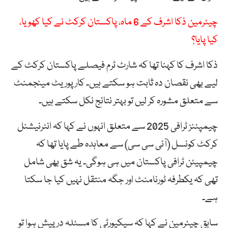
چیئرمین ذکا اشرف کے 6 ماہ، پاکستان کرکٹ نے کیا کھویا،
کیا پایا؟
ذکا اشرف کا کہنا تھا کہ شارٹ ٹرم فیصلے پاکستان کرکٹ کے
لیے بھی نقصان دہ ثابت ہو سکتے ہیں۔ کارپوریٹ مینجمنٹ
سے متعلق مشورہ کر لیں تو بہتر نتائج نکل سکتے ہیں۔
چیمپئنز ٹرافی 2025 سے متعلق انہوں نے کہا کہ انٹرنیشنل
کرکٹ کونسل (آئی سی سی) سے معاہدہ طے پایا تھا کہ
چیمپیئن ٹرافی پاکستان میں ہی ہوگی۔ یہ شق بھی شامل
تھی کہ یکطرفہ ٹورنامنٹ اور جگہ منتقل نہیں کیا جا سکتا
ہے۔
سابق چیئرمین نے کہا کہ سیکیورٹی کا مسئلہ درپیش ہوا تو