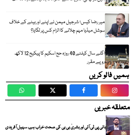
میر رضا کیس؛ شرجیل میمن نے اپنے اور بیٹے کے خلاف
سوشل میڈیا مہم چلانے کا الزام کس پر لگایا؟
اگلے سال کیلئے 40 روزہ حج اسکیم کا پیکیج 12 لاکھ
روپے مقرر
ہمیں فالو کریں
WhatsApp
Twitter
Facebook
Faceboo
متعلقہ خبریں
بانی پی ٹی آئی اور بشریٰ بی بی کی صحت خراب ہے، سہیل آفریدی