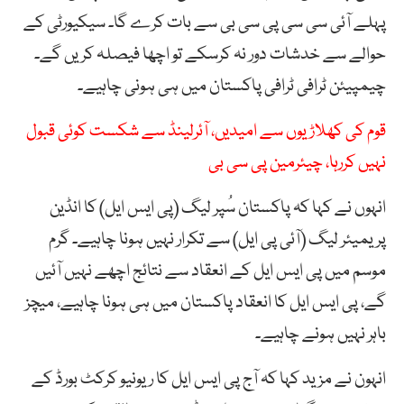
پہلے آئی سی سی پی سی بی سے بات کرے گا۔ سیکیورٹی کے
حوالے سے خدشات دور نہ کرسکے تو اچھا فیصلہ کریں گے۔
چیمپیئن ٹرافی ٹرافی پاکستان میں ہی ہونی چاہیے۔
قوم کی کھلاڑیوں سے امیدیں، آئرلینڈ سے شکست کوئی قبول
نہیں کررہا، چیئرمین پی سی بی
انہوں نے کہا کہ پاکستان سُپر لیگ (پی ایس ایل) کا انڈین
پریمیئر لیگ (آئی پی ایل) سے تکرار نہیں ہونا چاہیے۔ گرم
موسم میں پی ایس ایل کے انعقاد سے نتائج اچھے نہیں آئیں
گے، پی ایس ایل کا انعقاد پاکستان میں ہی ہونا چاہیے، میچز
باہر نہیں ہونے چاہیے۔
انہون نے مزید کہا کہ آج پی ایس ایل کا ریونیو کرکٹ بورڈ کے