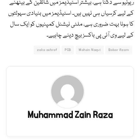
ریونیو سے دگنا ہے، بیشتر اسٹیڈیمز میں شائقین کے بیٹھنے
کے لیے کرسیاں ہی نہیں ہیں۔ اسٹیڈیمز میں بنیادی سہولتوں
کا ہونا بہت ضروری ہے، ملٹی نیشنل کمپنیوں کو ایک سال
کے لیے وی آئی پی باکسز بیچ دینے چاہیے۔
zaka ashraf
PCB
Mohsin Naqvi
Babar Azam
Muhammad Zain Raza