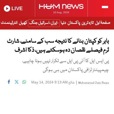
LIVE
10 Aug, 2026
صفحۂ اول
تازہ ترین
پاکستان
دنیا
ایران-اسرائیل جنگ
کھیل
انٹرٹینمنٹ
بابر کو کپتان بنانے کا نتیجہ سب کے سامنے، شارٹ
ٹرم فیصلے نقصان دہ ہوسکتے ہیں، ذکا اشرف
پی ایس ایل کا آئی پی ایل سے تکرار نہیں ہونا چاہیے،
چیمپیئنز ٹرافی پاکستان میں ہی ہوگی
|
شائع
May 14, 2024 9:13 AM
Muhammad Zain Raza