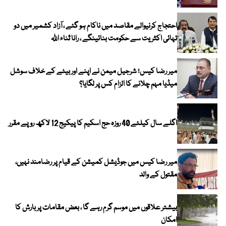
احتجاج کرنیوالے مقاصد میں ناکام ہو گئے ، آزاد کشمیر میں دو
تہائی اکثریت سے حکومت بنائینگے ، رانا ثناء اللہ
میر رضا کیس؛ شرجیل میمن نے اپنے اور بیٹے کے خلاف سوشل
میڈیا مہم چلانے کا الزام کس پر لگایا؟
اگلے سال کیلئے 40 روزہ حج اسکیم کا پیکیج 12 لاکھ روپے مقرر
میر رضا کیس میں جوڈیشل کمیشن کے قیام پر رضامند نہیں،
مقتول کے والد
بیشتر علاقوں میں موسم گرم رہے گا ، بعض مقامات پر بارش کا
امکان