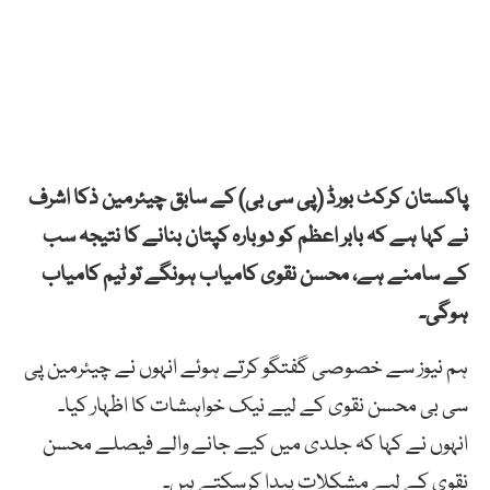
پاکستان کرکٹ بورڈ (پی سی بی) کے سابق چیئرمین ذکا اشرف
نے کہا ہے کہ بابر اعظم کو دوبارہ کپتان بنانے کا نتیجہ سب
کے سامنے ہے، محسن نقوی کامیاب ہونگے تو ٹیم کامیاب
ہوگی۔
ہم نیوز سے خصوصی گفتگو کرتے ہوئے انہوں نے چیئرمین پی
سی بی محسن نقوی کے لیے نیک خواہشات کا اظہار کیا۔
انہوں نے کہا کہ جلدی میں کیے جانے والے فیصلے محسن
نقوی کے لیے مشکلات پیدا کرسکتے ہیں۔