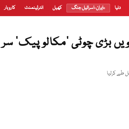
دنیا
ایران-اسرائیل جنگ
کھیل
انٹرٹینمنٹ
کاروبار
ویں بڑی چوٹی ‘مکالو پیک’ سر
ل طے کرلیا