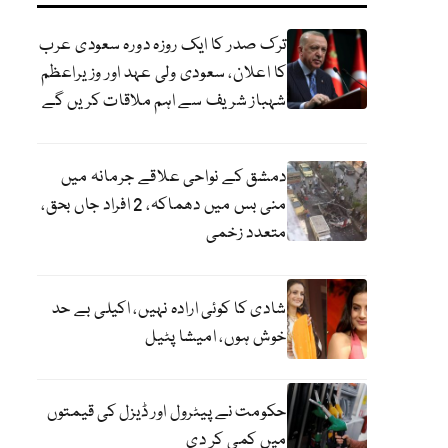
ترک صدر کا ایک روزہ دورہ سعودی عرب
کا اعلان، سعودی ولی عہد اور وزیراعظم
شہباز شریف سے اہم ملاقات کریں گے
دمشق کے نواحی علاقے جرمانہ میں
منی بس میں دھماکہ، 2 افراد جاں بحق،
متعدد زخمی
شادی کا کوئی ارادہ نہیں، اکیلی بے حد
خوش ہوں، امیشا پٹیل
حکومت نے پیٹرول اور ڈیزل کی قیمتوں
میں کمی کر دی