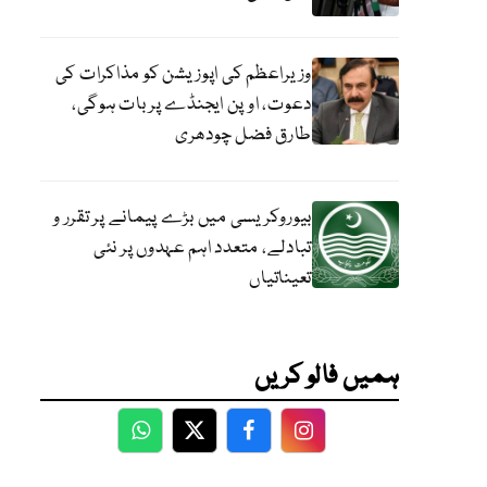
وزیراعظم کی اپوزیشن کو مذاکرات کی
دعوت، اوپن ایجنڈے پر بات ہوگی،
طارق فضل چودھری
بیوروکریسی میں بڑے پیمانے پر تقرر و
تبادلے، متعدد اہم عہدوں پر نئی
تعیناتیاں
ہمیں فالو کریں
WhatsApp
Twitter
Facebook
Facebook