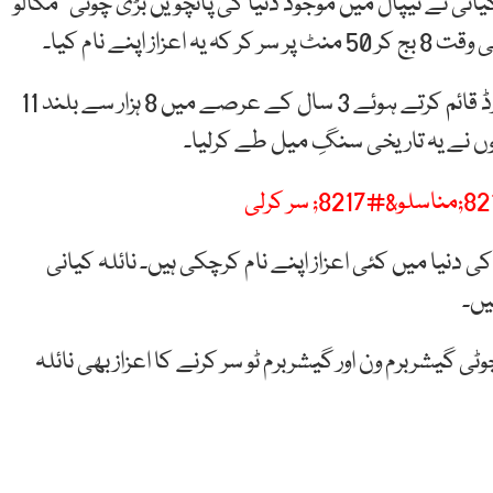
نی نے نیپال میں موجود دنیا کی پانچویں بڑی چوٹی “مکالو
پنے نام کیا۔
یہ شاندار کارنامہ انجام دینے کے بعد نائلہ کیانی نے ریکارڈ قائم کرتے ہوئے 3 سال کے عرصے میں 8 ہزار سے بلند 11
وں نے یہ تاریخی سنگِ میل طے کرلیا۔
 دنیا میں کئی اعزاز اپنے نام کرچکی ہیں۔ نائلہ کیانی
یں۔
ی گیشربرم ون اور گیشربرم ٹو سر کرنے کا اعزاز بھی نائلہ