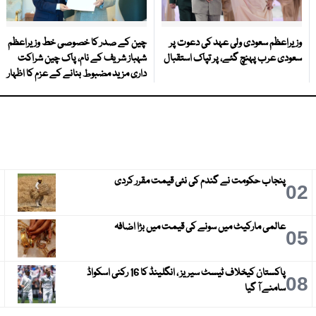
وزیراعظم سعودی ولی عہد کی دعوت پر
چین کے صدر کا خصوصی خط وزیراعظم
سعودی عرب پہنچ گئے، پر تپاک استقبال
شہباز شریف کے نام، پاک چین شراکت
داری مزید مضبوط بنانے کے عزم کا اظہار
پنجاب حکومت نے گندم کی نئی قیمت مقرر کردی
3
02
عالمی مارکیٹ میں سونے کی قیمت میں بڑا اضافہ
6
05
پاکستان کیخلاف ٹیسٹ سیریز ، انگلینڈ کا 16 رکنی اسکواڈ
9
08
سامنے آ گیا