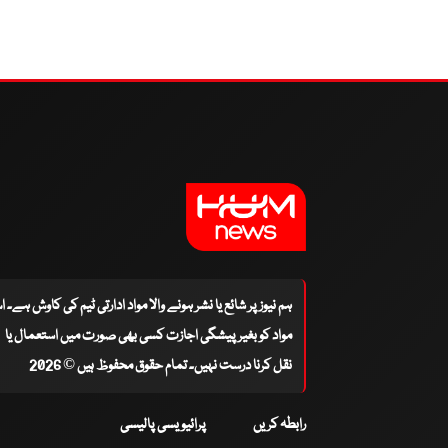
ہم نیوز پر شائع یا نشر ہونے والا مواد ادارتی ٹیم کی کاوش ہے۔ 
مواد کو بغیر پیشگی اجازت کسی بھی صورت میں استعمال یا
نقل کرنا درست نہیں۔ تمام حقوق محفوظ ہیں © 2026
رابطہ کریں
پرائیویسی پالیسی