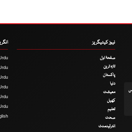
نیوز کیٹیگریز
انگر
صفحۂ اول
Urdu
تازہ ترین
Urdu
پاکستان
Urdu
دنیا
Urdu
اس
معیشت
Urdu
کھیل
Urdu
تعلیم
lish
صحت
انٹرٹینمنٹ