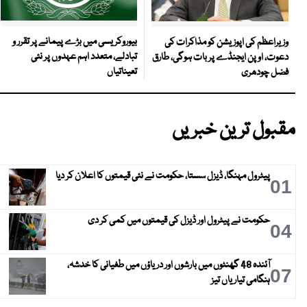
بیوروکریسی میں بڑے پیمانے پر تقرر و
وزیراعظم کی اپوزیشن کو مذاکرات کی
تبادلے، متعدد اہم عہدوں پر نئی
دعوت، اوپن ایجنڈے پر بات ہوگی، طارق
تعیناتیاں
فضل چودھری
مقبول ترین خبریں
پیٹرول مہنگا، ڈیزل سستا، حکومت نے نئی قیمتوں کا اعلان کر دیا
01
حکومت نے پیٹرول اور ڈیزل کی قیمتوں میں کمی کر دی
04
آئندہ 48 گھنٹوں میں بارشوں اور دریاؤں میں طغیانی کا خدشہ،
07
ہنگامی تیاریاں تیز