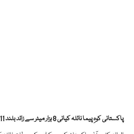
پاکستانی کوہِ پیما نائلہ کیانی 8 ہزار میٹر سے زائد بلند 11 چوٹیاں سر کرنے والی پہلی پاکستانی بن گئیں۔