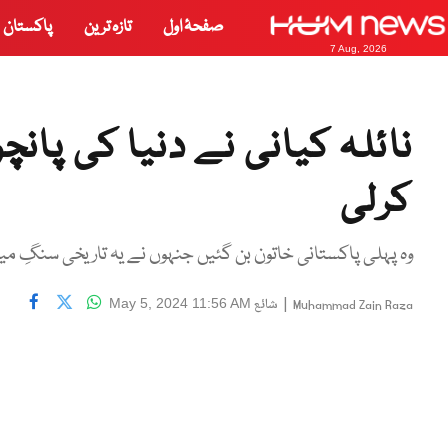
صفحۂ اول
تازہ ترین
پاکستان
7 Aug, 2026
نائلہ کیانی نے دنیا کی پانچ
کرلی
وہ پہلی پاکستانی خاتون بن گئیں جنہوں نے یہ تاریخی سنگِ می
|
شائع
May 5, 2024 11:56 AM
Muhammad Zain Raza