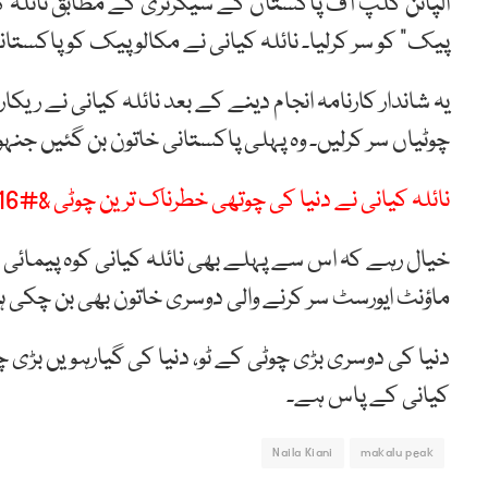
الپائن کلپ آف پاکستان کے سیکرٹری کے مطابق نائلہ کیا
پیک” کو سر کرلیا۔ نائلہ کیانی نے مکالو پیک کو پاکستانی وقت 8 بج کر 50 منٹ پر سر کر کہ یہ اعزاز ا
چوٹیاں سر کرلیں۔ وہ پہلی پاکستانی خاتون بن گئیں جنہ
نائلہ کیانی نے دنیا کی چوتھی خطرناک ترین چوٹی &#8216;مناسلو&#8217; سر کرلی
خیال رہے کہ اس سے پہلے بھی نائلہ کیانی کوہ پیمائی کی
ماؤنٹ ایورسٹ سر کرنے والی دوسری خاتون بھی بن چکی ہ
دنیا کی دوسری بڑی چوٹی کے ٹو، دنیا کی گیارہویں بڑی چوٹ
کیانی کے پاس ہے۔
Naila Kiani
makalu peak