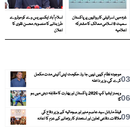
غزہ میں اسرائیلی کارروائیوں پر پاکستان
اسلام آباد ایکسپریس وے کو موٹروے
سمیت 8 اسلامی ممالک کا مشترکہ
طرز بنانے کا منصوبہ، محسن نقوی کا
اعلامیہ
اعلان
موجودہ نظام کہیں نہیں جا رہا، حکومت اپنی آئینی مدت مکمل
0
کرے گی، وزیر داخلہ
ویمنز ایشیا کپ 2026، پاکستان اور بھارت کا مقابلہ دبئی میں ہو
0
گا
فیلڈ مارشل سید عاصم منیر اور صومالیہ کے وزیر دفاع کی
0
ملاقات، دفاعی تعاون اور استعدادِ کار بڑھانے کے عزم کا اعادہ