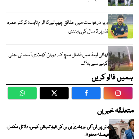
ویزا درخواست میں حقائق چھپانےکا الزام ثابت؛ کرکٹر حمزہ
نذر پر 2 سال کی پابندی
تھائی لینڈ میں فٹبال میچ کے دوران کھلاڑی آسمانی بجلی
گرنے سے ہلاک
ہمیں فالو کریں
WhatsApp
Twitter
Facebook
Faceboo
متعلقہ خبریں
بانی پی ٹی آئی اور بشریٰ بی بی کی قیدِ تنہائی کیس، دلائل مکمل،
فیصلہ محفوظ