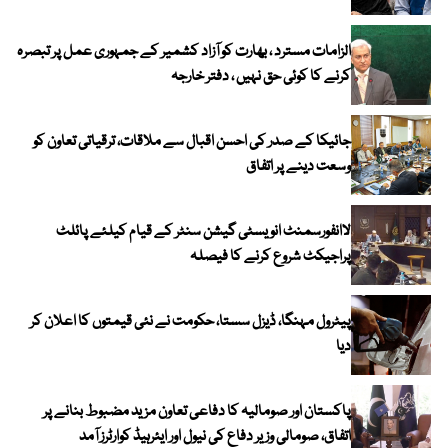
الزامات مسترد ، بھارت کو آزاد کشمیر کے جمہوری عمل پر تبصرہ
کرنے کا کوئی حق نہیں ، دفتر خارجہ
جائیکا کے صدر کی احسن اقبال سے ملاقات، ترقیاتی تعاون کو
وسعت دینے پر اتفاق
لاانفورسمنٹ انویسٹی گیشن سنٹر کے قیام کیلئے پائلٹ
پراجیکٹ شروع کرنے کا فیصلہ
پیٹرول مہنگا، ڈیزل سستا، حکومت نے نئی قیمتوں کا اعلان کر
دیا
پاکستان اور صومالیہ کا دفاعی تعاون مزید مضبوط بنانے پر
اتفاق، صومالی وزیر دفاع کی نیول اور ایئرہیڈ کوارٹرز آمد