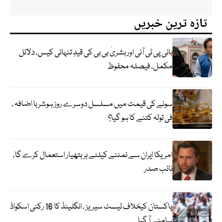
تازہ ترین خبریں
بانی پی ٹی آئی اور بشریٰ بی بی کی قیدِ تنہائی کیس، دلائل
مکمل، فیصلہ محفوظ
سونے کی قیمت میں مسلسل دوسرے روز ہوشربا اضافہ ،
فی تولہ کتنے کا ہو گیا؟
امریکا ایران سے نمٹنے کیلئے ہر ہتھیار استعمال کرے گا،
نائب صدر
پاکستان کیخلاف ٹیسٹ سیریز ، انگلینڈ کا 16 رکنی اسکواڈ
سامنے آ گیا