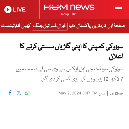
LIVE
6 Aug, 2026
صفحۂ اول
تازہ ترین
پاکستان
دنیا
ایران-اسرائیل جنگ
کھیل
انٹرٹینمنٹ
سوزوکی کمپنی کا اپنی گاڑیاں سستی کرنے کا
اعلان
سوزوکی سوئفٹ جی ایل ایکس سی وی سی ٹی قیمت میں
7 لاکھ 10 ہزار روپے کی بڑی کمی کر دی گئی
|
شائع
May 2, 2024 3:47 PM
Lal Khan