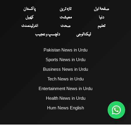
صفحۂ اول
تازہ ترین
پاکستان
دنیا
معیشت
کھیل
تعلیم
صحت
انٹرٹینمنٹ
ٹیکنالوجی
دلچسپ و عجیب
Pakistan News in Urdu
Sports News in Urdu
Business News in Urdu
Tech News in Urdu
Entertainment News in Urdu
Health News in Urdu
Hum News English