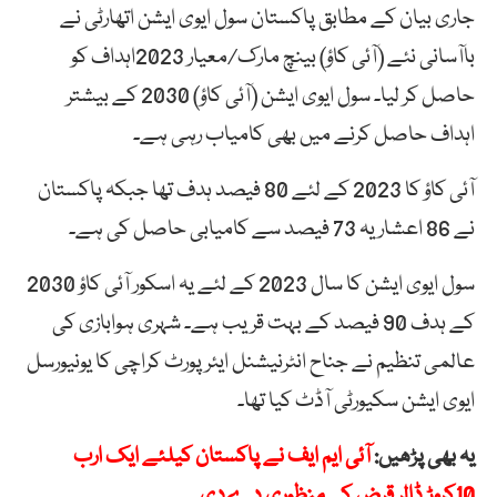
جاری بیان کے مطابق پاکستان سول ایوی ایشن اتھارٹی نے
باآسانی نئے (آئی کاؤ) بینچ مارک/معیار 2023اہداف کو
حاصل کر لیا۔ سول ایوی ایشن (آئی کاؤ) 2030 کے بیشتر
اہداف حاصل کرنے میں بھی کامیاب رہی ہے۔
آئی کاؤ کا 2023 کے لئے 80 فیصد ہدف تھا جبکہ پاکستان
نے 86 اعشاریہ 73 فیصد سے کامیابی حاصل کی ہے۔
سول ایوی ایشن کا سال 2023 کے لئے یہ اسکور آئی کاؤ 2030
کے ہدف 90 فیصد کے بہت قریب ہے۔ شہری ہوابازی کی
عالمی تنظیم نے جناح انٹرنیشنل ایئر پورٹ کراچی کا یونیورسل
ایوی ایشن سکیورٹی آڈٹ کیا تھا۔
یہ بھی پڑھیں:
آئی ایم ایف نے پاکستان کیلئے ایک ارب
10کروڑ ڈالر قرض کی منظوری دےدی