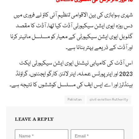
شہری ہوابازی کی بین الاقوامی تنظیم آئی کاؤ نے فروری میں
دس روزہ ایوی ایشن سیکیورٹی آڈٹ کیا تھا، آڈٹ کا مقصد
گلوبل ایوی ایشن سیکیورٹی کے معیار کو مسلسل مانیٹر کرنا
اور آڈٹ کے ذریعے بہتر بنانا ہے۔
اس آڈٹ کی کامیابی نیشنل ایوی ایشن سیکیورٹی ایکٹ
2023 اور ایئرپورٹس عملہ، ایئر لائنز، کارگو ایجنٹوں، گراؤنڈ
ہینڈلرز اور اے ایس ایف کی مسلسل کوششوں کا نتیجہ ہے۔
Pakistan
civil aviation Authority
LEAVE A REPLY