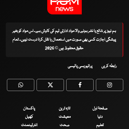
ہم نیوز پر شائع یا نشر ہونے والا مواد ادارتی ٹیم کی کاوش ہے۔ اس مواد کو بغیر
پیشگی اجازت کسی بھی صورت میں استعمال یا نقل کرنا درست نہیں۔ تمام
حقوق محفوظ ہیں © 2026
رابطہ کریں
پرائیویسی پالیسی
WhatsApp
Twitter
Facebook
Faceboo
صفحۂ اول
تازہ ترین
پاکستان
دنیا
معیشت
کھیل
تعلیم
صحت
انٹرٹینمنٹ