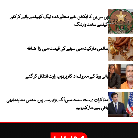
پی سی بی کا ایکشن، غیر منظور شدہ لیگ کھیلنے والے کرکٹرز
کیلئے سخت وارننگ
عالمی مارکیٹ میں سونے کی قیمت میں بڑا اضافہ
بالی ووڈ کے معروف اداکار پردیپ راوت انتقال کر گئے
مذاکرات درست سمت میں آگے بڑھ رہے ہیں، حتمی معاہدہ ابھی
باقی ہے، مارکو روبیو