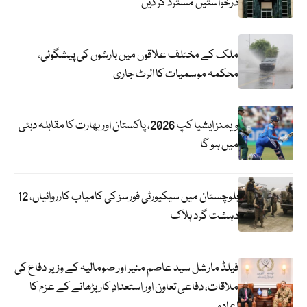
درخواستیں مسترد کر دیں
ملک کے مختلف علاقوں میں بارشوں کی پیشگوئی،
محکمہ موسمیات کا الرٹ جاری
ویمنز ایشیا کپ 2026، پاکستان اور بھارت کا مقابلہ دبئی
میں ہو گا
بلوچستان میں سیکیورٹی فورسز کی کامیاب کارروائیاں، 12
دہشت گرد ہلاک
فیلڈ مارشل سید عاصم منیر اور صومالیہ کے وزیر دفاع کی
ملاقات، دفاعی تعاون اور استعدادِ کار بڑھانے کے عزم کا
اعادہ