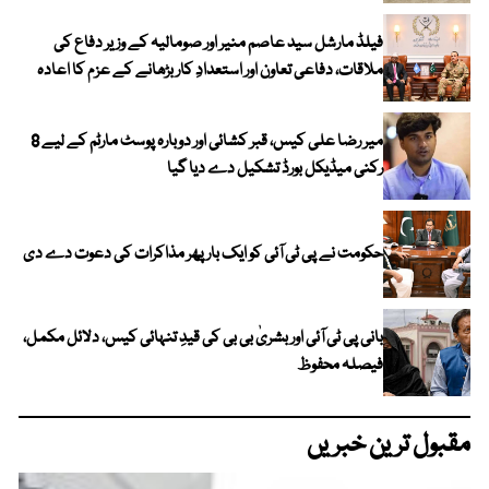
فیلڈ مارشل سید عاصم منیر اور صومالیہ کے وزیر دفاع کی
ملاقات، دفاعی تعاون اور استعدادِ کار بڑھانے کے عزم کا اعادہ
میر رضا علی کیس، قبر کشائی اور دوبارہ پوسٹ مارٹم کے لیے 8
رکنی میڈیکل بورڈ تشکیل دے دیا گیا
حکومت نے پی ٹی آئی کو ایک بارپھر مذاکرات کی دعوت دے دی
بانی پی ٹی آئی اور بشریٰ بی بی کی قیدِ تنہائی کیس، دلائل مکمل،
فیصلہ محفوظ
مقبول ترین خبریں