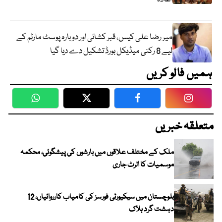
میر رضا علی کیس، قبر کشائی اور دوبارہ پوسٹ مارٹم کے
لیے 8 رکنی میڈیکل بورڈ تشکیل دے دیا گیا
ہمیں فالو کریں
WhatsApp
Twitter
Facebook
Faceboo
متعلقہ خبریں
ملک کے مختلف علاقوں میں بارشوں کی پیشگوئی، محکمہ
موسمیات کا الرٹ جاری
بلوچستان میں سیکیورٹی فورسز کی کامیاب کارروائیاں، 12
دہشت گرد ہلاک