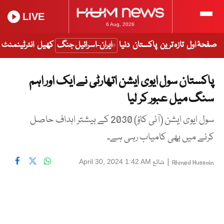
LIVE
6 Aug, 2026
صفحۂ اول
تازہ ترین
پاکستان
دنیا
ایران-اسرائیل جنگ
کھیل
انٹرٹینمنٹ
پاکستان سول ایوی ایشن اتھارٹی نے ایک اور اہم
سنگ میل عبور کر لیا
سول ایوی ایشن (آئی کاؤ) 2030 کے بیشتر اہداف حاصل
کرنے میں بھی کامیاب رہی ہے۔
|
شائع
April 30, 2024 1:42 AM
Ahmed Hussain