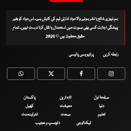
ہم نیوز پر شائع یا نشر ہونے والا مواد ادارتی ٹیم کی کاوش ہے۔ اس مواد کو بغیر
پیشگی اجازت کسی بھی صورت میں استعمال یا نقل کرنا درست نہیں۔ تمام
حقوق محفوظ ہیں © 2026
رابطہ کریں
پرائیویسی پالیسی
WhatsApp
Twitter
Facebook
Faceboo
صفحۂ اول
تازہ ترین
پاکستان
دنیا
معیشت
کھیل
تعلیم
صحت
انٹرٹینمنٹ
ٹیکنالوجی
دلچسپ و عجیب