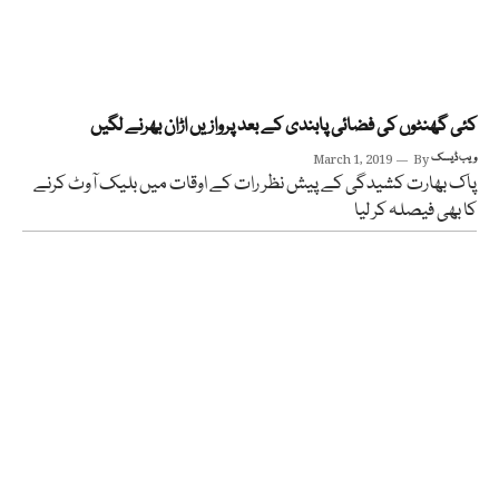
کئی گھنٹوں کی فضائی پابندی کے بعد پروازیں اڑان بھرنے لگیں
ویب ڈیسک
By
March 1, 2019
پاک بھارت کشیدگی کے پیش نظر رات کے اوقات میں بلیک آوٹ کرنے
کا بھی فیصلہ کر لیا