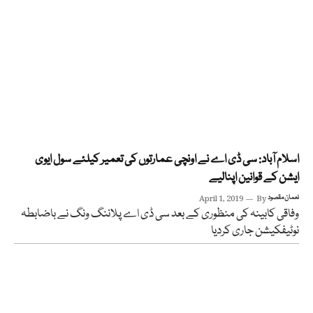
اسلام آباد: سی ڈی اے نے اونچی عمارتوں کی تعمیر کیلئے سول ایوی
ایشن کے قوانین اپنالیے
نعمان مقصود
By
April 1, 2019
وفاقی کابینہ کی منظوری کے بعد سی ڈی اے پلاننگ ونگ نے باضابطہ
نوٹیفکیشن جاری کردیا