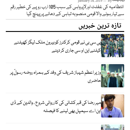
ویب ڈیسک
By
January 18, 2019
انتظامیہ کی غفلت اورلاپرواہی کے سبب 105 ارب روپے کی خطیر رقم
سے تیار ہونے والا قومی منصوبہ تباہی کے دھانے پر پہنچ گیا
تازہ ترین خبریں
پی سی بی نے قومی کرکٹرز کو بیرون ملک لیگز کھیلنے
کیلئے این او سی جاری کر دیئے
وزیر اعظم شہباز شریف کی وفد کے ہمراہ روضہ رسولؐ پر
حاضری
میر رضا کی قبر کشائی کی کارروائی شروع ، والدین کے ڈی
این اے سیمپل بھی لینے کا فیصلہ