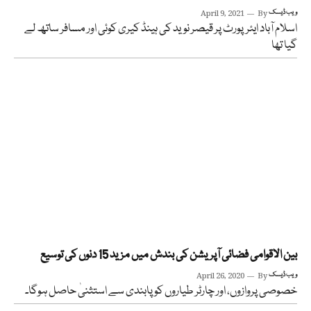
ویب ڈیسک
By
April 9, 2021
اسلام آباد ایئرپورٹ پر قیصر نوید کی ہینڈ کیری کوئی اور مسافر ساتھ لے
گیا تھا
بین الاقوامی فضائی آپریشن کی بندش میں مزید 15 دنوں کی توسیع
ویب ڈیسک
By
April 26, 2020
خصوصی پروازوں، اور چارٹر طیاروں کو پابندی سے استثنیٰ حاصل ہوگا۔