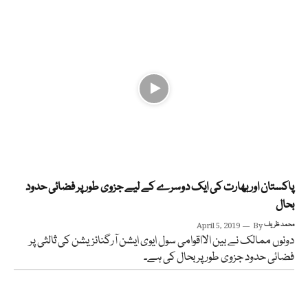
پاکستان اور بھارت کی ایک دوسرے کے لیے جزوی طور پر فضائی حدود
بحال
محمد ظریف
By
April 5, 2019
دونوں ممالک نے بین الااقوامی سول ایوی ایشن آرگنائزیشن کی ثالثی پر
فضائی حدود جزوی طور پر بحال کی ہے۔