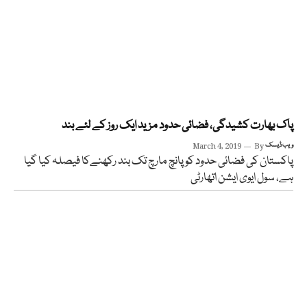
پاک بھارت کشیدگی، فضائی حدود مزید ایک روز کے لئے بند
ویب ڈیسک
By
March 4, 2019
پاکستان کی فضائی حدود کو پانچ مارچ تک بند رکھنےکا فیصلہ کیا گیا
ہے، سول ایوی ایشن اتھارٹی