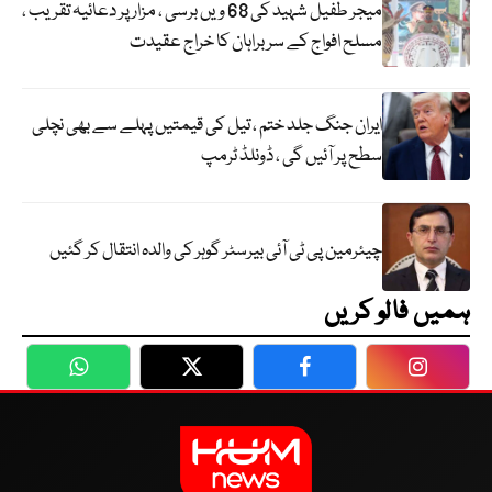
میجر طفیل شہید کی 68 ویں برسی ، مزار پر دعائیہ تقریب ،
مسلح افواج کے سربراہان کا خراج عقیدت
ایران جنگ جلد ختم ، تیل کی قیمتیں پہلے سے بھی نچلی
سطح پر آئیں گی ، ڈونلڈ ٹرمپ
چیئرمین پی ٹی آئی بیرسٹر گوہر کی والدہ انتقال کر گئیں
ہمیں فالو کریں
WhatsApp
Twitter
Facebook
Faceboo