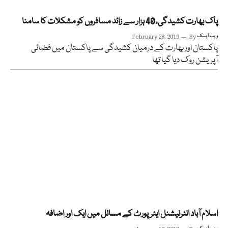
پاک بھارت کشیدگی، 40 ہزار سے زائد مسافروں کو مشکلات کا سامنا
ویب ڈیسک
By
February 28, 2019
پاکستان اور بھارت کے درمیان کشیدگی سے پاکستان میں فضائی
آپریشن روک دیا گیا تھا
اسلام آباد انٹرنیشنل ایئرپورٹ کے مسائل میں ایک اور اضافہ