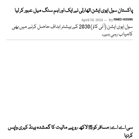
پاکستان سول ایوی ایشن اتھارٹی نے ایک اور اہم سنگ میل عبور کر لیا
April 30, 2024
By
AHMED HUSSAIN
سول ایوی ایشن (آئی کاؤ) 2030 کے بیشتر اہداف حاصل کرنے میں بھی
کامیاب رہی ہے۔
سی اے اے: مسافر کو 15لاکھ روپے مالیت کا گمشدہ ہینڈ کیری واپس
کردیا