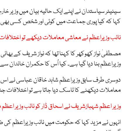
سینیئر سیاستدان نے اپنے ایک حالیہ بیان میں وزیر خارجہ
کہا کہ کیا پوری جماعت میں کوئی اور شخص کسی بھی 
نائب وزیراعظم نے معاشی معاملات دیکھے تو اختلافات 
مصطفیٰ نواز کھوکھر کا کہنا تھا کہ نواز شریف کے بھائی
وزیراعظم بنا دیا گیا ہے۔ کیا اُس کا حکمران خاندان س
دوسری طرف سابق وزیراعظم شاہد خاقان عباسی نے اس حو
معاملات دیکھنے کا ٹاسک دیا جاتا ہے تو اختلافات جن
وزیر اعظم شہبازشریف نے اسحاق ڈار کو نائب وزیر اعظم م
انہوں نے مزید کہا کہ حکومت میں نائب وزیراعظم کی ضر