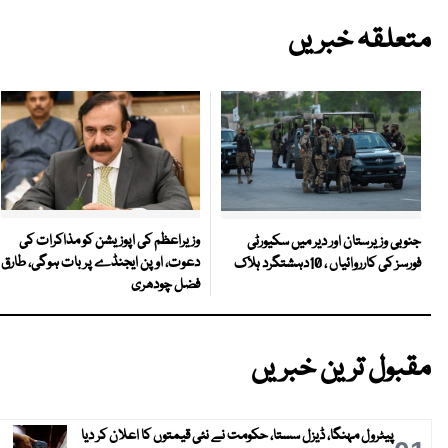
متعلقہ خبریں
وزیراعظم کی اپوزیشن کو مذاکرات کی
جنوبی وزیرستان اور دیر میں سکیورٹی
دعوت، اوپن ایجنڈے پر بات ہوگی، طارق
فورسز کی کارروائیاں ، 10دہشتگرد ہلاک
فضل چودھری
مقبول ترین خبریں
پیٹرول مہنگا، ڈیزل سستا، حکومت نے نئی قیمتوں کا اعلان کر دیا