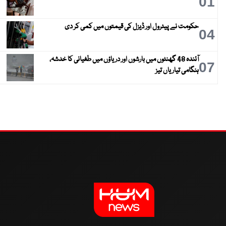
01
حکومت نے پیٹرول اور ڈیزل کی قیمتوں میں کمی کر دی
04
آئندہ 48 گھنٹوں میں بارشوں اور دریاؤں میں طغیانی کا خدشہ،
07
ہنگامی تیاریاں تیز