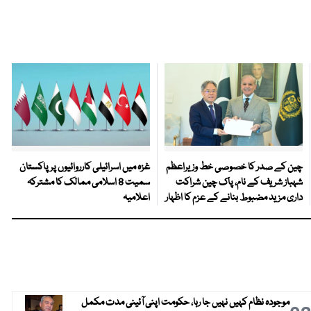
چین کے صدر کا خصوصی خط وزیراعظم
غزہ میں اسرائیلی کارروائیوں پر پاکستان
شہباز شریف کے نام، پاک چین شراکت
سمیت 8 اسلامی ممالک کا مشترکہ
داری مزید مضبوط بنانے کے عزم کا اظہار
اعلامیہ
موجودہ نظام کہیں نہیں جا رہا، حکومت اپنی آئینی مدت مکمل