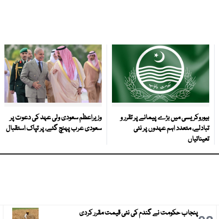
بیوروکریسی میں بڑے پیمانے پر تقرر و
وزیراعظم سعودی ولی عہد کی دعوت پر
تبادلے، متعدد اہم عہدوں پر نئی
سعودی عرب پہنچ گئے، پر تپاک استقبال
تعیناتیاں
پنجاب حکومت نے گندم کی نئی قیمت مقرر کردی