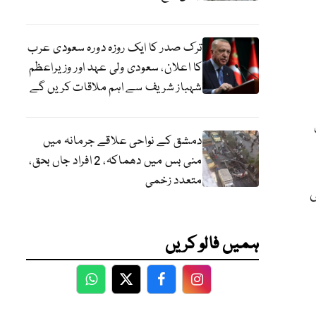
ترک صدر کا ایک روزہ دورہ سعودی عرب
کا اعلان، سعودی ولی عہد اور وزیراعظم
شہباز شریف سے اہم ملاقات کریں گے
دمشق کے نواحی علاقے جرمانہ میں
منی بس میں دھماکہ، 2 افراد جاں بحق،
متعدد زخمی
ی
ہمیں فالو کریں
WhatsApp
Twitter
Facebook
Facebook