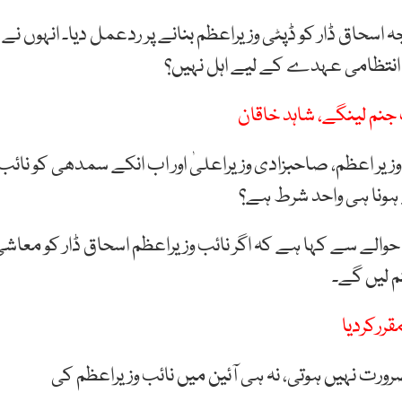
 اسحاق ڈار کو ڈپٹی وزیراعظم بنانے پر ردعمل دیا۔ انہوں نے
انتظامی عہدے کے لیے اہل نہیں؟
جنم لینگے، شاہد خاقان
 وزیر اعظم، صاحبزادی وزیراعلیٰ اور اب انکے سمدھی کو نائب
ے ہونا ہی واحد شرط ہے؟
الے سے کہا ہے کہ اگر نائب وزیراعظم اسحاق ڈار کو معاش
م لیں گے۔
قررکردیا
ورت نہیں ہوتی، نہ ہی آئین میں نائب وزیراعظم کی