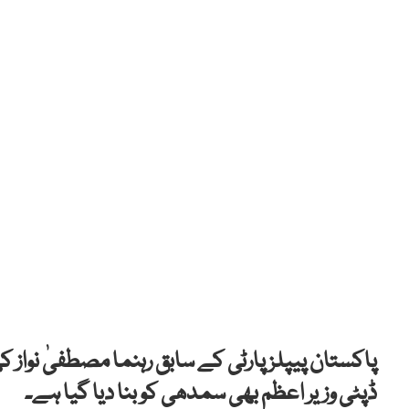
پاکستان پیپلز پارٹی کے سابق رہنما مصطفیٰ نواز ک
ڈپٹی وزیر اعظم بھی سمدھی کو بنا دیا گیا ہے۔