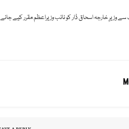
ے وزیرِ خارجہ اسحاق ڈار کو نائب وزیراعظم مقرر کیے جانے
M