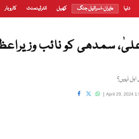
دنیا
ایران-اسرائیل جنگ
کھیل
انٹرٹینمنٹ
کاروبار
اعلیٰ، سمدھی کو نائب وزیراعظ
ہل نہیں؟
|
April 29, 2024 1