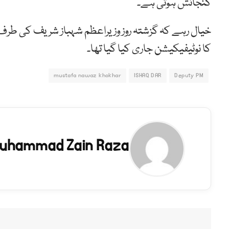
گنجائش ہوتی ہے۔
خیال رہے کہ گزشتہ روز وزیراعظم شہباز شریف کی طرف س
کا نوٹیفیکیشن جاری کیا گیا تھا۔
mustafa nawaz khokhar
ISHAQ DAR
Deputy PM
uhammad Zain Raza