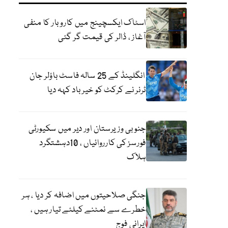
اسٹاک ایکسچینج میں کاروبار کا منفی
آغاز ، ڈالر کی قیمت گر گئی
انگلینڈ کے 25 سالہ فاسٹ باؤلر جان
ٹرنر نے کرکٹ کو خیر باد کہہ دیا
جنوبی وزیرستان اور دیر میں سکیورٹی
فورسز کی کارروائیاں ، 10دہشتگرد
ہلاک
جنگی صلاحیتوں میں اضافہ کر دیا ، ہر
خطرے سے نمٹنے کیلئے تیار ہیں ،
ایرانی فوج