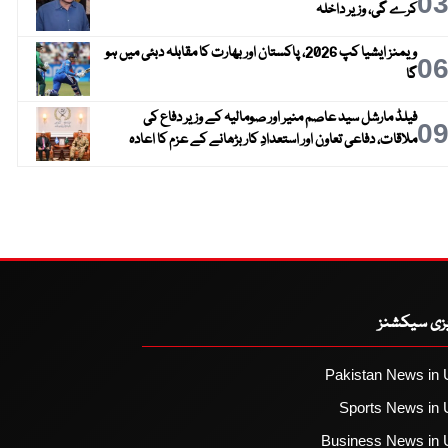
0
کرے گی، وزیر داخلہ
ویمنز ایشیا کپ 2026، پاکستان اور بھارت کا مقابلہ دبئی میں ہو
0
گا
فیلڈ مارشل سید عاصم منیر اور صومالیہ کے وزیر دفاع کی
0
ملاقات، دفاعی تعاون اور استعدادِ کار بڑھانے کے عزم کا اعادہ
یزی سیکشنز
Pakistan News in 
Sports News in 
Business News in 