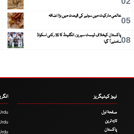
3
02
عالمی مارکیٹ میں سونے کی قیمت میں بڑا اضافہ
6
05
پاکستان کیخلاف ٹیسٹ سیریز ، انگلینڈ کا 16 رکنی اسکواڈ
9
08
سامنے آ گیا
نیوز کیٹیگریز
انگر
صفحۂ اول
Urdu
تازہ ترین
Urdu
پاکستان
Urdu