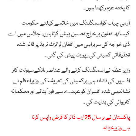
کا پختہ عزم رکھتا ہوں۔
آرمی چیف کواسمگلنگ میں خاتمے کیلئے حکومت
کیساتھ تعاون پر خراج تحسین پیش کرتاہوں،اجلاس میں اے
ڈی خواجہ کی سربراہی میں افغان ٹرانزٹ ٹریڈ پر قائم شدہ
تحقیقاتی کمیٹی کی رپورٹ پیش کی گئی ۔
وزیراعظم نےاسمگلنگ کرنے والے عناصر ،انکےسہولت کار
افسروں کی نشاندہی پرکمیٹی کی تعریف کی ،وزیراعظم نے
نشاندہی شدہ افسران کو عہدے سے فوراً ہٹانے اور محکمانہ
کارروائی کی ہدایت کی ۔
پاکستان نے ہر سال 25ارب ڈالر کا قرض واپس کرنا
ہے،وزیرخزانہ