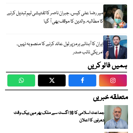
میر رضا علی کیس، جبران ناصر کا تفتیشی ٹیم تبدیل کرنے
کا مطالبہ، والدین کا موقف بھی آ گیا
ایران کا آبنائے ہرمز پر ٹول عائد کرنے کا منصوبہ نہیں،
امریکی نائب صدر
ہمیں فالو کریں
WhatsApp
Twitter
Facebook
Faceboo
متعلقہ خبریں
جماعت اسلامی کا 16 اگست سے ملک بھر میں بیک وقت
دھرنوں کا اعلان