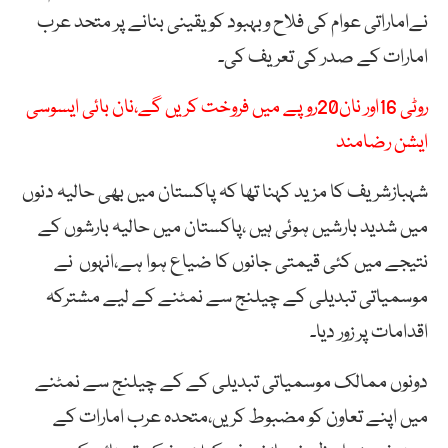
نےاماراتی عوام کی فلاح وبہبود کو یقینی بنانے پر متحد عرب
امارات کے صدر کی تعریف کی۔
روٹی 16اور نان20روپے میں فروخت کریں گے،نان بائی ایسوسی
ایشن رضامند
شہبازشریف کا مزید کہنا تھا کہ پاکستان میں بھی حالیہ دنوں
میں شدید بارشیں ہوئی ہیں ،پاکستان میں حالیہ بارشوں کے
نتیجے میں کئی قیمتی جانوں کا ضیاع ہوا ہے،انہوں نے
موسمیاتی تبدیلی کے چیلنج سے نمٹنے کے لیے مشترکہ
اقدامات پر زور دیا۔
دونوں ممالک موسمیاتی تبدیلی کے کے چیلنج سے نمٹنے
میں اپنے تعاون کو مضبوط کریں،متحدہ عرب امارات کے