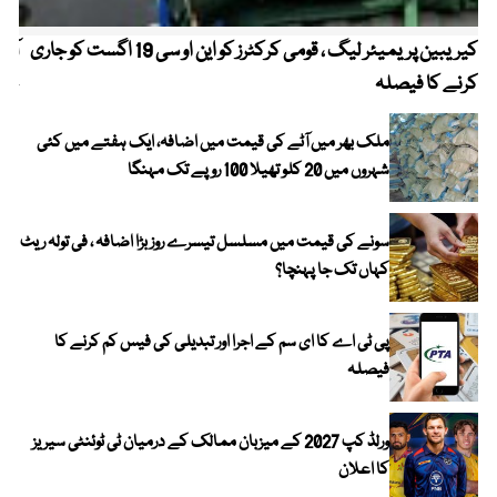
کیریبین پریمیئر لیگ ، قومی کرکٹرز کو این او سی 19 اگست کو جاری
آز
کرنے کا فیصلہ
چھی
ملک بھر میں آٹے کی قیمت میں اضافہ، ایک ہفتے میں کئی
شہروں میں 20 کلو تھیلا 100 روپے تک مہنگا
سونے کی قیمت میں مسلسل تیسرے روز بڑا اضافہ ، فی تولہ ریٹ
کہاں تک جا پہنچا؟
پی ٹی اے کا ای سم کے اجرا اور تبدیلی کی فیس کم کرنے کا
فیصلہ
ورلڈ کپ 2027 کے میزبان ممالک کے درمیان ٹی ٹوئنٹی سیریز
کا اعلان