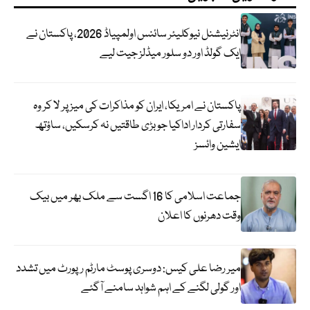
انٹرنیشنل نیوکلیئر سائنس اولمپیاڈ 2026، پاکستان نے
ایک گولڈ اور دو سلور میڈلز جیت لیے
پاکستان نے امریکا، ایران کو مذاکرات کی میز پر لا کر وہ
سفارتی کردار اداکیا جو بڑی طاقتیں نہ کرسکیں، ساؤتھ
ایشین وائسز
جماعت اسلامی کا 16 اگست سے ملک بھر میں بیک
وقت دھرنوں کا اعلان
میر رضا علی کیس: دوسری پوسٹ مارٹم رپورٹ میں تشدد
اور گولی لگنے کے اہم شواہد سامنے آگئے