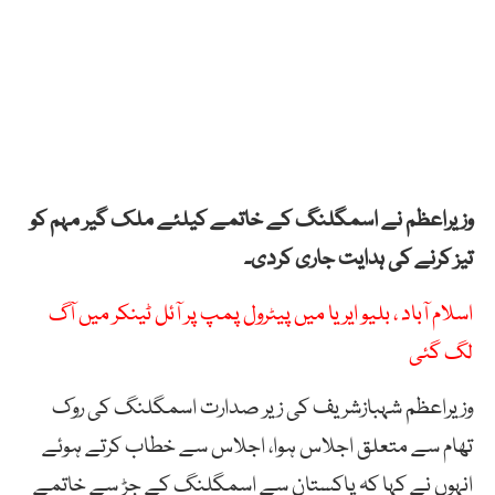
وزیراعظم نے اسمگلنگ کے خاتمے کیلئے ملک گیر مہم کو
تیز کرنے کی ہدایت جاری کردی۔
اسلام آباد ، بلیو ایریا میں پیٹرول پمپ پر آئل ٹینکر میں آگ
لگ گئی
وزیراعظم شہبازشریف کی زیر صدارت اسمگلنگ کی روک
تھام سے متعلق اجلاس ہوا، اجلاس سے خطاب کرتے ہوئے
انہوں نے کہا کہ پاکستان سے اسمگلنگ کے جڑ سے خاتمے