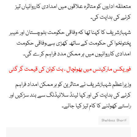
متعلقہ اداروں کو متاثرہ علاقوں میں امدادی کارروائیاں تیز
کرنے کی ہدایت کی۔
شہبازشریف کا کہنا تھا کہ وفاقی حکومت بلوچستان اور خیبر
پختونخوا کی حکومت کے ساتھ کھڑی ہے،وفاقی حکومت
امدادی کارروائیوں میں ہر ممکن مدد فراہم کرے گی۔
فوریکس مارکیٹس میں بھونچال ، بٹ کوئن کی قیمت گر گئی
وزیراعظم شہبازشریف نے متاثرین کو ہر ممکن امداد فراہم
کرنے کی ہدایت کی اور کہا لینڈ سلائیڈنگ سے بند سڑکیں اور
راستے کھولنے کا کام تیز کیا جائے۔
Shehbaz Sharif