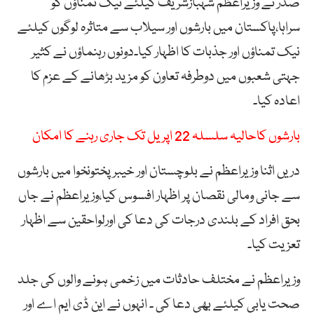
صدر نے وزیراعظم شہبازشریف کیلئے نیک تمناؤں کو
سراہا،پاکستان میں بارشوں اور سیلاب سے متاثرہ لوگوں کیلئے
نیک تمناؤں اور جذبات کا اظہار کیا۔دونوں رہنماؤں نے کثیر
جہتی شعبوں میں دوطرفہ تعاون کو مزید بڑھانے کے عزم کا
اعادہ کیا۔
بارشوں کاحالیہ سلسلہ 22 اپریل تک جاری رہنے کا امکان
دریں اثنا وزیراعظم نے بلوچستان اور خیبر پختونخوا میں بارشوں
سے جانی ومالی نقصان پر اظہار افسوس کیا،وزیراعظم نے جاں
بحق افراد کے بلندی درجات کی دعا کی اورلواحقین سے اظہار
تعزیت کیا۔
وزیراعظم نے مختلف حادثات میں زخمی ہونے والوں کی جلد
صحت یابی کیلئے بھی دعا کی ۔ انہوں نے این ڈی ایم اے اور