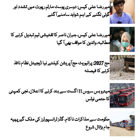
میر رضا علی کیس: دوسری پوسٹ مارٹم رپورٹ میں تشدد اور
گولی لگنے کے اہم شواہد سامنے آگئے
میر رضا علی کیس، جبران ناصر کا تفتیشی ٹیم تبدیل کرنے کا
مطالبہ، والدین کا موقف بھی آ گیا
حج 2027: پرائیویٹ حج آپریشن کیلئے نیا ڈیجیٹل نظام نافذ
کرنے کا فیصلہ
میٹرو بس سروس 11 اگست سے بند کرنے کا اعلان، نجی کمپنی
کا حتمی نوٹس
حکومت سے مذاکرات ناکام، گڈز ٹرانسپورٹرز کی ملک گیر پہیہ
جام ہڑتال شروع