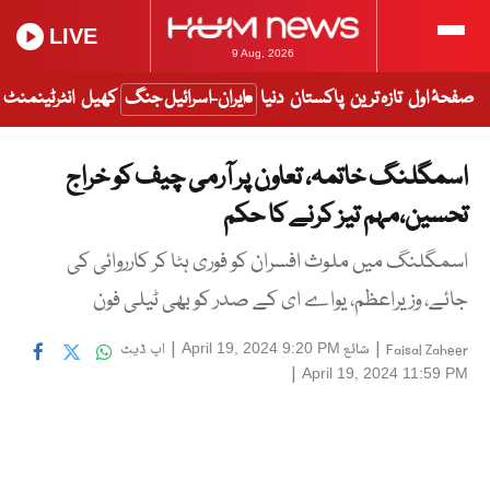
LIVE
9 Aug, 2026
صفحۂ اول
تازہ ترین
پاکستان
دنیا
ایران-اسرائیل جنگ
کھیل
انٹرٹینمنٹ
اسمگلنگ خاتمہ، تعاون پر آرمی چیف کو خراج
تحسین،مہم تیز کرنے کا حکم
اسمگلنگ میں ملوث افسران کو فوری ہٹا کر کارروائی کی
جائے، وزیراعظم، یواے ای کے صدر کو بھی ٹیلی فون
|
شائع
|
اپ ڈیٹ
April 19, 2024 9:20 PM
Faisal Zaheer
|
April 19, 2024 11:59 PM