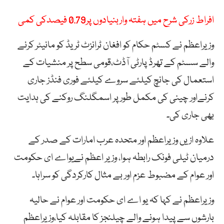
افراط زرکی شرح میں ہفتہ واربنیادوں پر0.79 فیصدکی کمی
وزیراعظم نے کسٹم حکام کو افغان ٹرانزٹ ٹریڈ کو مانیٹر کرنے
والے سسٹم کے تھرڈ پارٹی آڈٹ،قومی سطح پر منشیات کے
استعمال کی جانچ کیلئے سروے کیلئے فوری فنڈز جاری
کرنےاور چینی کی مکمل طور پر اسمگلنگ روکنے کی ہدایت
بھی جاری کی۔
علاوہ ازیں وزیراعظم اور متحدہ عرب امارات کے صدر کے
درمیان ٹیلی فونک رابطہ ہوا، وزیر اعظم نےیواے ای حکومت
اور عوام کے مضبوط عزم اور بے مثال کارکردگی کو سراہا۔
وزیراعظم نے کہا کہ یو اے ای حکومت اور عوام نے حالیہ
بارشوں سے پیدا ہونے والے چیلنجز کا مقابلہ کیا،وزیراعظم