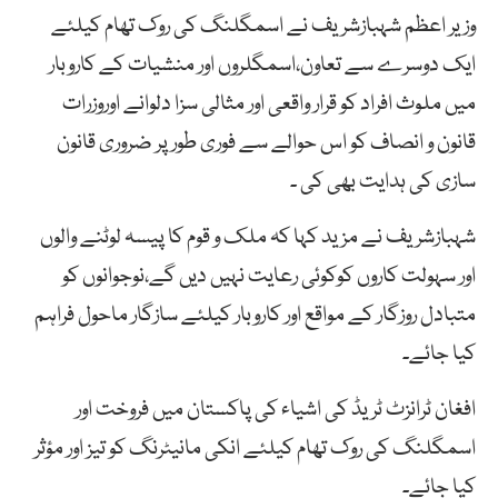
وزیر اعظم شہبازشریف نے اسمگلنگ کی روک تھام کیلئے
ایک دوسرے سے تعاون،اسمگلروں اور منشیات کے کاروبار
میں ملوث افراد کو قرار واقعی اور مثالی سزا دلوانے اوروزرات
قانون و انصاف کو اس حوالے سے فوری طور پر ضروری قانون
سازی کی ہدایت بھی کی ۔
شہبازشریف نے مزید کہا کہ ملک و قوم کا پیسہ لوٹنے والوں
اور سہولت کاروں کوکوئی رعایت نہیں دیں گے،نوجوانوں کو
متبادل روزگار کے مواقع اور کاروبار کیلئے سازگار ماحول فراہم
کیا جائے۔
افغان ٹرانزٹ ٹریڈ کی اشیاء کی پاکستان میں فروخت اور
اسمگلنگ کی روک تھام کیلئے انکی مانیٹرنگ کو تیز اور مؤثر
کیا جائے۔