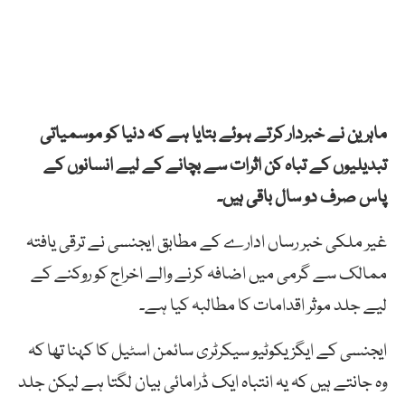
ماہرین نے خبردار کرتے ہوئے بتایا ہے کہ دنیا کو موسمیاتی
تبدیلیوں کے تباہ کن اثرات سے بچانے کے لیے انسانوں کے
پاس صرف دو سال باقی ہیں۔
غیر ملکی خبر رساں ادارے کے مطابق ایجنسی نے ترقی یافتہ
ممالک سے گرمی میں اضافہ کرنے والے اخراج کو روکنے کے
لیے جلد موثر اقدامات کا مطالبہ کیا ہے۔
ایجنسی کے ایگزیکوٹیو سیکرٹری سائمن اسٹیل کا کہنا تھا کہ
وہ جانتے ہیں کہ یہ انتباہ ایک ڈرامائی بیان لگتا ہے لیکن جلد