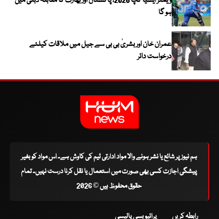
ویمنز ایشیا کپ 2026، پاکستان اور بھارت کا مقابلہ دبئی میں
ہو گا
عمران خان اور بشریٰ بی بی سے جیل میں ملاقات کیلئے
درخواست دائر
ہم نیوز پر شائع یا نشر ہونے والا مواد ادارتی ٹیم کی کاوش ہے۔ اس مواد کو بغیر
پیشگی اجازت کسی بھی صورت میں استعمال یا نقل کرنا درست نہیں۔ تمام
حقوق محفوظ ہیں © 2026
رابطہ کریں
پرائیویسی پالیسی