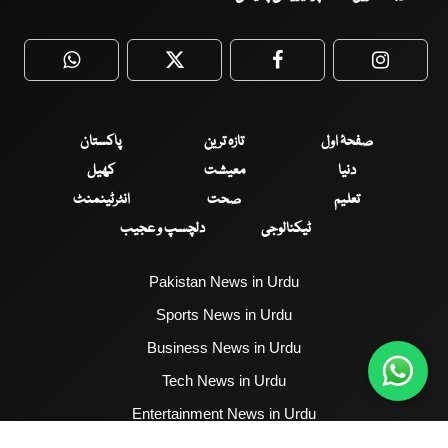
WhatsApp
Twitter
Facebook
Faceboo
صفحۂ اول
تازہ ترین
پاکستان
دنیا
معیشت
کھیل
تعلیم
صحت
انٹرٹینمنٹ
ٹیکنالوجی
دلچسپ و عجیب
Pakistan News in Urdu
Sports News in Urdu
Business News in Urdu
Tech News in Urdu
Entertainment News in Urdu
Health News in Urdu