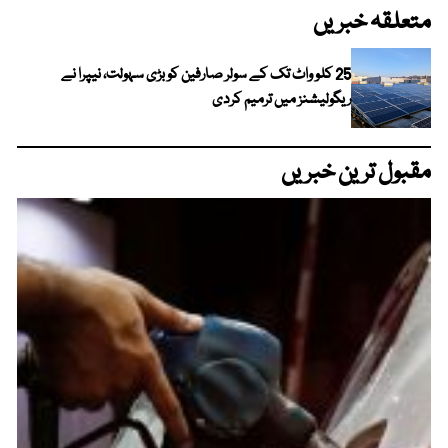
متعلقہ خبریں
25 کلو واٹ تک کے سولر صارفین کو بڑی سہولت، نیپرا نے
ریگولیشنز میں ترمیم کردی
مقبول ترین خبریں