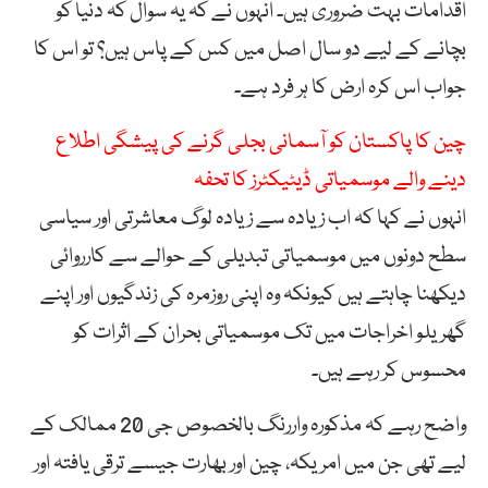
اقدامات بہت ضروری ہیں۔ انہوں نے کہ یہ سوال کہ دنیا کو
بچانے کے لیے دو سال اصل میں کس کے پاس ہیں؟ تو اس کا
جواب اس کرہ ارض کا ہر فرد ہے۔
چین کا پاکستان کو آسمانی بجلی گرنے کی پیشگی اطلاع
دینے والے موسمیاتی ڈیٹیکٹرز کا تحفہ
انہوں نے کہا کہ اب زیادہ سے زیادہ لوگ معاشرتی اور سیاسی
سطح دونوں میں موسمیاتی تبدیلی کے حوالے سے کارروائی
دیکھنا چاہتے ہیں کیونکہ وہ اپنی روزمرہ کی زندگیوں اور اپنے
گھریلو اخراجات میں تک موسمیاتی بحران کے اثرات کو
محسوس کر رہے ہیں۔
واضح رہے کہ مذکورہ واررنگ بالخصوص جی 20 ممالک کے
لیے تھی جن میں امریکہ، چین اور بھارت جیسے ترقی یافتہ اور