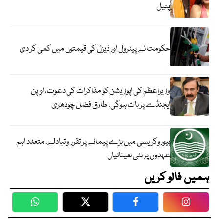
پٹیل
حکومت نے پیٹرول اور ڈیزل کی قیمتوں میں کمی کر دی
وزیراعظم کی اپوزیشن کو مذاکرات کی دعوت، اوپن
ایجنڈے پر بات ہوگی، طارق فضل چودھری
بیوروکریسی میں بڑے پیمانے پر تقرر و تبادلے، متعدد اہم
عہدوں پر نئی تعیناتیاں
ہمیں فالو کریں
WhatsApp
Twitter
Facebook
Faceboo