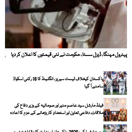
پیٹرول مہنگا، ڈیزل سستا، حکومت نے نئی قیمتوں کا اعلان کر دیا
پنج
پاکستان کیخلاف ٹیسٹ سیریز ، انگلینڈ کا 16 رکنی اسکواڈ
سامنے آ گیا
فیلڈ مارشل سید عاصم منیر اور صومالیہ کے وزیر دفاع کی
ملاقات، دفاعی تعاون اور استعدادِ کار بڑھانے کے عزم کا اعادہ