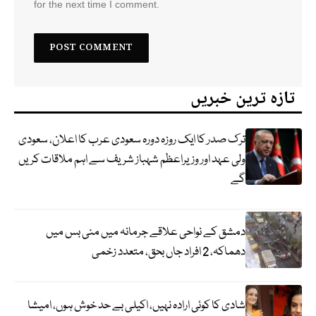
for the next time I comment.
تازہ ترین خبریں
ترک صدر کا ایک روزہ دورہ سعودی عرب کا اعلان، سعودی
ولی عہد اور وزیراعظم شہباز شریف سے اہم ملاقات کریں
گے
دمشق کے نواحی علاقے جرمانہ میں منی بس میں
دھماکہ، 2 افراد جاں بحق، متعدد زخمی
شادی کا کوئی ارادہ نہیں، اکیلی بے حد خوش ہوں، امیشا