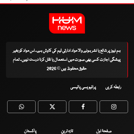
ہم نیوز پر شائع یا نشر ہونے والا مواد ادارتی ٹیم کی کاوش ہے۔ اس مواد کو بغیر
پیشگی اجازت کسی بھی صورت میں استعمال یا نقل کرنا درست نہیں۔ تمام
حقوق محفوظ ہیں © 2026
رابطہ کریں
پرائیویسی پالیسی
WhatsApp
Twitter
Facebook
Faceboo
صفحۂ اول
تازہ ترین
پاکستان