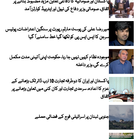
پاکستان اور صومالیہ کا دفاعی تعاون مزید مضبوط بنانے پر
اتفاق، صومالی وزیر دفاع کی نیول اور ایئرہیڈ کوارٹرز آمد
میر رضا علی کی پوسٹ مارٹم رپورٹ پر سنگین اعتراضات، پولیس
سرجن کا ایس ایس پی کو لکھا گیا خط سامنے آ گیا
موجودہ نظام کہیں نہیں جا رہا، حکومت اپنی آئینی مدت مکمل
کرے گی، وزیر داخلہ
پاکستان اور ایران کا دوطرفہ تجارت 10 ارب ڈالر تک بڑھانے کے
عزم کا اعادہ، سرحدی تجارت اور کان کنی میں تعاون بڑھانے پر
اتفاق
جنوبی لبنان پر اسرائیلی فوج کے فضائی حملے