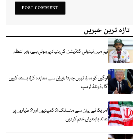
تازہ ترین خبریں
ٹیم میں تبدیلی کنڈیشن کی بنیاد پر ہوتی ہے، بابر اعظم
لوگوں کو مارنا نہیں چاہتا ، ایران سے معاہدہ کرنا پسند کروں
گا ، ڈونلڈ ٹرمپ
امریکا نے ایران سے منسلک 3 کمپنیوں اور 2 طیاروں پر
عائد پابندیاں ختم کر دیں