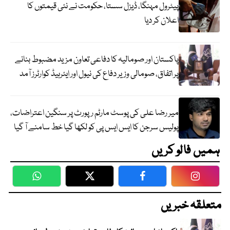
پیٹرول مہنگا، ڈیزل سستا، حکومت نے نئی قیمتوں کا
اعلان کر دیا
پاکستان اور صومالیہ کا دفاعی تعاون مزید مضبوط بنانے
پر اتفاق، صومالی وزیر دفاع کی نیول اور ایئرہیڈ کوارٹرز آمد
میر رضا علی کی پوسٹ مارٹم رپورٹ پر سنگین اعتراضات،
پولیس سرجن کا ایس ایس پی کو لکھا گیا خط سامنے آ گیا
ہمیں فالو کریں
WhatsApp
Twitter
Facebook
Faceboo
متعلقہ خبریں