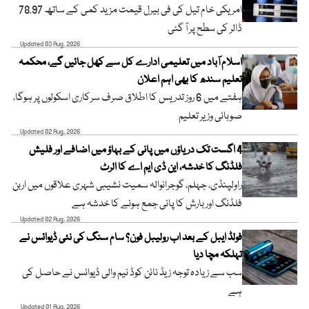
امریکی خام تیل کی فی بیرل قیمت مزید کمی کے ساتھ 78.97
ڈالر کی سطح پر آ گئی
Updated 03 Aug, 2026
اسلام آباد میں تعلیمی ادارے کل سے کھل جائیں گے، محکمہ
تعلیم سندھ کا بھی اہم اعلان
ہفتے میں 6 روز تدریس کا اطلاق صرف سرکاری اسکولوں پر ہوگا،
صوبائی وزیر تعلیم
Updated 02 Aug, 2026
4 اگست تک دریاؤں میں پانی کے بہاؤ میں اضافے اور فلیش
فلڈنگ کا خدشہ، این ڈی ایم اے کا الرٹ
راولپنڈی، جہلم، گوجرانوالہ سمیت نشیبی شہری علاقوں میں اربن
فلڈنگ اور بارش کا پانی جمع ہونے کا خدشہ ہے
Updated 02 Aug, 2026
فولڈ ایبل کے بعد اب رولیبل فون؟ سام سنگ کی نئی ڈیوائس نے
تہلکہ مچا دیا
سب سے زیادہ توجہ زیڈ نائن کوڈ نیم والی ڈیوائس نے حاصل کی
ہے
Updated 01 Aug, 2026