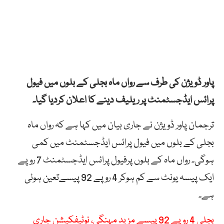
پاور ڈویژن کی طرف سے رواں ماہ بجلی کے بلوں میں فیول
پرائس ایڈجسٹمنٹ پر ریلیف دینے کا اعلان کردیا گیا۔
ترجمان پاور ڈویژن نے جاری بیان میں کہا ہے کہ رواں ماہ
بجلی کے بلوں میں فیول پرائس ایڈجسٹمنٹ میں کمی
ہوگی۔ رواں ماہ کے بلوں پرفیول پرائس ایڈجسٹمنٹ 7 روپے
ایک پیسہ یونٹ سے کم ہوکر 4 روپے 92 پیسےتعین ہوئی
ہے۔
بجلی 4 روپے 92 پیسے مزید مہنگی، نوٹیفکیشن جاری