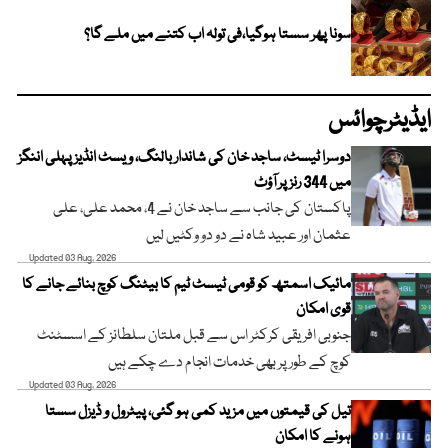
سونا پھر سستا ہوگیا،فی تولہ اب کتنے میں ملے گا؟
ایڈیٹرچوائس
دوسرا ٹیسٹ، ساجد خان کی شاندار بالنگ، ویسٹ انڈیز پہلی اننگز
میں 344 رنز پر آؤٹ
پاکستان کی جانب سے ساجد خان نے 4، محمد علی، علی
عثمان اور عبید شاہ نے دو دو وکٹیں لیں
Updated 03 Aug, 2026
مائیک اسمتھ کو قومی ٹیسٹ ٹیم کا بیٹنگ کوچ بنائے جانے کا
قوی امکان
جنوبی افریقی کرکٹر اس سے قبل ملتان سلطانز کے اسسٹنٹ
کوچ کے طور پر بھی خدمات انجام دے چکے ہیں
Updated 03 Aug, 2026
تیل کی قیمتوں میں مزید کمی ہو گئی، پیٹرول و ڈیزل سستا
ہونے کا امکان