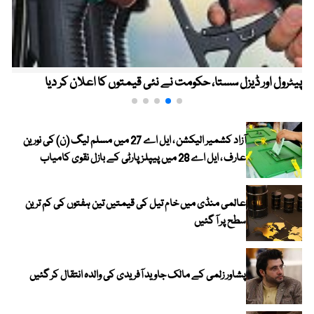
پیٹرول اور ڈیزل سستا، حکومت نے نئی قیمتوں کا اعلان کر دیا
آزاد کشمیر الیکشن ، ایل اے 27 میں مسلم لیگ (ن) کی نورین
عارف ، ایل اے 28 میں پیپلز پارٹی کے بازل نقوی کامیاب
عالمی منڈی میں خام تیل کی قیمتیں تین ہفتوں کی کم ترین
سطح پر آ گئیں
پشاور زلمی کے مالک جاوید آفریدی کی والدہ انتقال کر گئیں