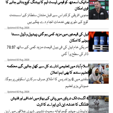
مائیک اسمتھ کو قومی ٹیسٹ ٹیم کا بیٹنگ کوچ بنائے جانے کا
قوی امکان
جنوبی افریقی کرکٹر اس سے قبل ملتان سلطانز کے اسسٹنٹ
کوچ کے طور پر بھی خدمات انجام دے چکے ہیں
Updated 03 Aug, 2026
تیل کی قیمتوں میں مزید کمی ہو گئی، پیٹرول و ڈیزل سستا
ہونے کا امکان
امریکی خام تیل کی فی بیرل قیمت مزید کمی کے ساتھ 78.97
ڈالر کی سطح پر آ گئی
Updated 03 Aug, 2026
اسلام آباد میں تعلیمی ادارے کل سے کھل جائیں گے، محکمہ
تعلیم سندھ کا بھی اہم اعلان
ہفتے میں 6 روز تدریس کا اطلاق صرف سرکاری اسکولوں پر ہوگا،
صوبائی وزیر تعلیم
Updated 02 Aug, 2026
4 اگست تک دریاؤں میں پانی کے بہاؤ میں اضافے اور فلیش
فلڈنگ کا خدشہ، این ڈی ایم اے کا الرٹ
راولپنڈی، جہلم، گوجرانوالہ سمیت نشیبی شہری علاقوں میں اربن