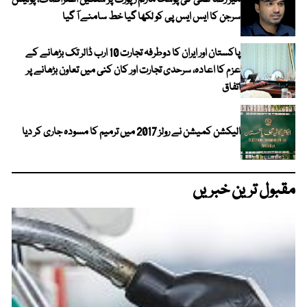
میر رضا علی کی پوسٹ مارٹم رپورٹ پر سنگین اعتراضات، پولیس
سرجن کا ایس ایس پی کو لکھا گیا خط سامنے آ گیا
پاکستان اور ایران کا دوطرفہ تجارت 10 ارب ڈالر تک بڑھانے کے
عزم کا اعادہ، سرحدی تجارت اور کان کنی میں تعاون بڑھانے پر
اتفاق
الیکشن کمیشن نے رولز 2017 میں ترمیم کا مسودہ جاری کر دیا
مقبول ترین خبریں