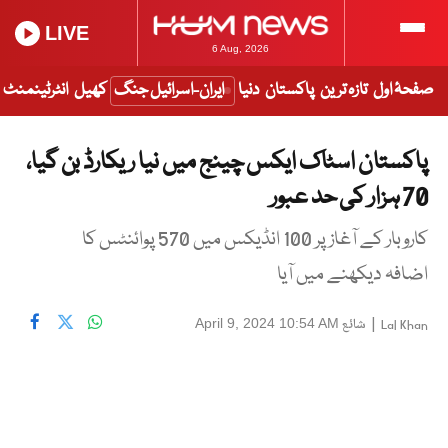
LIVE
6 Aug, 2026
صفحۂ اول
تازہ ترین
پاکستان
دنیا
ایران-اسرائیل جنگ
کھیل
انٹرٹینمنٹ
پاکستان اسٹاک ایکس چینج میں نیا ریکارڈ بن گیا،
70 ہزار کی حد عبور
کاروبار کے آغاز پر 100 انڈیکس میں 570 پوائنٹس کا
اضافہ دیکھنے میں آیا
|
شائع
April 9, 2024 10:54 AM
Lal Khan