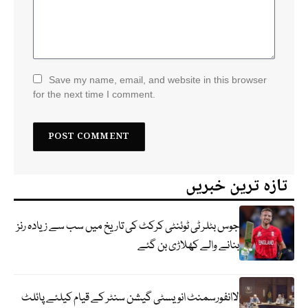
Save my name, email, and website in this browser
for the next time I comment.
تازہ ترین خبریں
جوس بٹلر ٹی ٹوئنٹی کرکٹ کی تاریخ میں سب سے زیادہ رنز
بنانے والے کھلاڑی بن گئے
لاانفورسمنٹ انویسٹی گیشن سنٹر کے قیام کیلئے پائلٹ