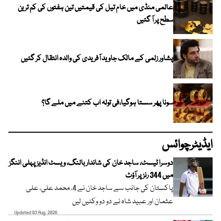
عالمی منڈی میں خام تیل کی قیمتیں تین ہفتوں کی کم ترین
سطح پر آ گئیں
پشاور زلمی کے مالک جاوید آفریدی کی والدہ انتقال کر گئیں
سونا پھر سستا ہوگیا،فی تولہ اب کتنے میں ملے گا؟
ایڈیٹرچوائس
دوسرا ٹیسٹ، ساجد خان کی شاندار بالنگ، ویسٹ انڈیز پہلی اننگز
میں 344 رنز پر آؤٹ
پاکستان کی جانب سے ساجد خان نے 4، محمد علی، علی
عثمان اور عبید شاہ نے دو دو وکٹیں لیں
Updated 03 Aug, 2026