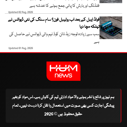
فلڈنگ اور بارش کا پانی جمع ہونے کا خدشہ ہے
Updated 02 Aug, 2026
فولڈ ایبل کے بعد اب رولیبل فون؟ سام سنگ کی نئی ڈیوائس نے
تہلکہ مچا دیا
سب سے زیادہ توجہ زیڈ نائن کوڈ نیم والی ڈیوائس نے حاصل کی
ہے
Updated 01 Aug, 2026
ہم نیوز پر شائع یا نشر ہونے والا مواد ادارتی ٹیم کی کاوش ہے۔ اس مواد کو بغیر
پیشگی اجازت کسی بھی صورت میں استعمال یا نقل کرنا درست نہیں۔ تمام
حقوق محفوظ ہیں © 2026