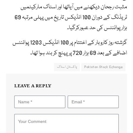
مثبت رجحان دیکھنے میں آیاتھا اور اسٹاک مارکیٹمیں
ٹریڈنگ کے دوران 100 انڈیکس تاریخ میں پہلی مرتبہ 69
ہزارپوائنٹس کی حد عبورکرگیا۔
گزشتہ روز کاروبار کے اختتام پر 100 انڈیکس 1203 پوائنٹس
اضافے کے بعد 69 ہزار 720 پر پہنچ کر بند ہوا تھا۔
Pakistan Stock Echange
پاکستان اسٹاک
LEAVE A REPLY