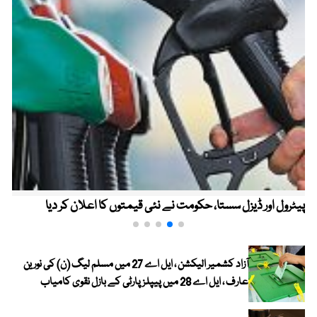
پیٹرول اور ڈیزل سستا، حکومت نے نئی قیمتوں کا اعلان کر دیا
آزاد کشمیر الیکشن ، ایل اے 27 میں مسلم لیگ (ن) کی نورین
عارف ، ایل اے 28 میں پیپلز پارٹی کے بازل نقوی کامیاب