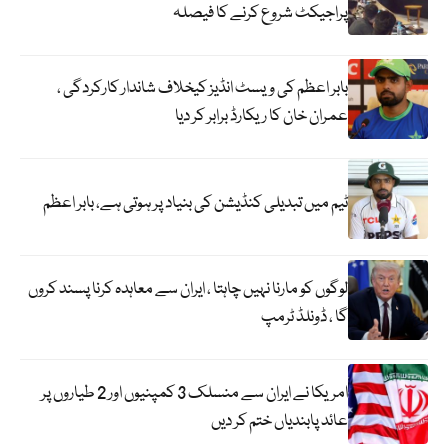
پراجیکٹ شروع کرنے کا فیصلہ
بابر اعظم کی ویسٹ انڈیز کیخلاف شاندار کارکردگی ،
عمران خان کا ریکارڈ برابر کر دیا
ٹیم میں تبدیلی کنڈیشن کی بنیاد پر ہوتی ہے، بابر اعظم
لوگوں کو مارنا نہیں چاہتا ، ایران سے معاہدہ کرنا پسند کروں
گا ، ڈونلڈ ٹرمپ
امریکا نے ایران سے منسلک 3 کمپنیوں اور 2 طیاروں پر
عائد پابندیاں ختم کر دیں