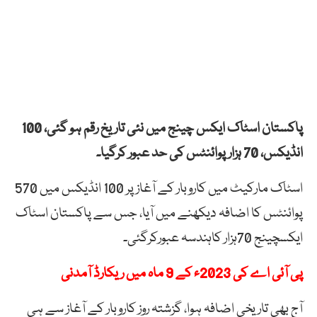
پاکستان اسٹاک ایکس چینج میں نئی تاریخ رقم ہو گئی، 100
انڈیکس، 70 ہزار پوائنٹس کی حد عبور کرگیا۔
اسٹاک مارکیٹ میں کاروبار کے آغاز پر 100 انڈیکس میں 570
پوائنٹس کا اضافہ دیکھنے میں آیا، جس سے پاکستان اسٹاک
ایکسچینج 70ہزار کاہندسہ عبورکرگئی۔
پی آئی اے کی 2023ء کے 9 ماہ میں ریکارڈ آمدنی
آج بھی تاریخی اضافہ ہوا، گزشتہ روز کاروبار کے آغاز سے ہی