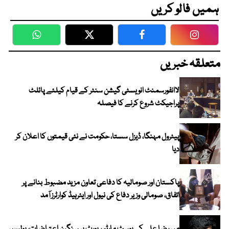
ہمیں فالو کریں
WhatsApp
Twitter
Facebook
Faceboo
متعلقہ خبریں
لاانفورسمنٹ انویسٹی گیشن سنٹر کے قیام کیلئے پائلٹ
پراجیکٹ شروع کرنے کا فیصلہ
پیٹرول مہنگا، ڈیزل سستا، حکومت نے نئی قیمتوں کا اعلان کر
دیا
پاکستان اور صومالیہ کا دفاعی تعاون مزید مضبوط بنانے پر
اتفاق، صومالی وزیر دفاع کی نیول اور ایئرہیڈ کوارٹرز آمد