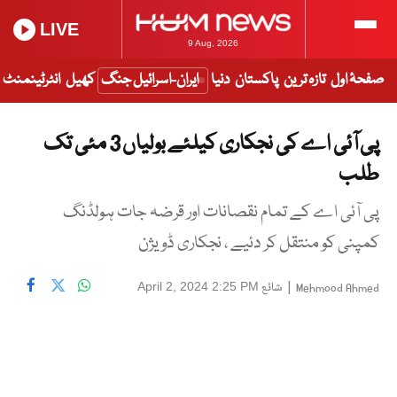
LIVE
9 Aug, 2026
صفحۂ اول
تازہ ترین
پاکستان
دنیا
ایران-اسرائیل جنگ
کھیل
انٹرٹینمنٹ
پی آئی اے کی نجکاری کیلئے بولیاں 3 مئی تک
طلب
پی آئی اے کے تمام نقصانات اور قرضہ جات ہولڈنگ
کمپنی کو منتقل کر دئیے ، نجکاری ڈویژن
|
شائع
April 2, 2024 2:25 PM
Mehmood Ahmed