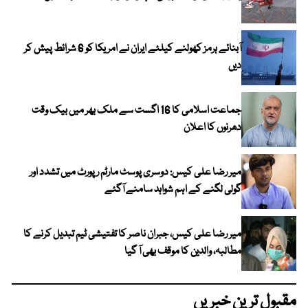
آبنائے ہرمز کھولنے کیلئے ایران نے امریکا کو 6 شرائط پیش کر
دیں
جماعت اسلامی کا 16 اگست سے ملک بھر میں بیک وقت
دھرنوں کا اعلان
میر رضا علی کیس: دوسری پوسٹ مارٹم رپورٹ میں تشدد اور
گولی لگنے کے اہم شواہد سامنے آگئے
میر رضا علی کیس، جبران ناصر کا تفتیشی ٹیم تبدیل کرنے کا
مطالبہ، والدین کا موقف بھی آ گیا
مقبول ترین خبریں