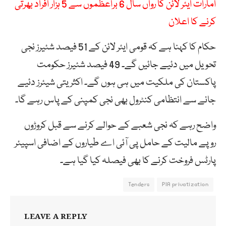
امارات ایئر لائن کا رواں سال 6 براعظموں سے 5 ہزار افراد بھرتی
کرنے کا اعلان
حکام کا کہنا ہے کہ قومی ایئر لائن کے 51 فیصد شئیرز نجی
تحویل میں دئیے جائیں گے۔ 49 فیصد شئیرز حکومت
پاکستان کی ملکیت میں ہی ہوں گے۔ اکثریتی شیئرز دئیے
جانے سے انتظامی کنٹرول بھی نجی کمپنی کے پاس رہے گا۔
واضح رہے کہ نجی شعبے کے حوالے کرنے سے قبل کروڑوں
روپے مالیت کے حامل پی آئی اے طیاروں کے اضافی اسپیئر
پارٹس فروخت کرنے کا بھی فیصلہ کیا گیا ہے۔
Tenders
PIA privatization
LEAVE A REPLY