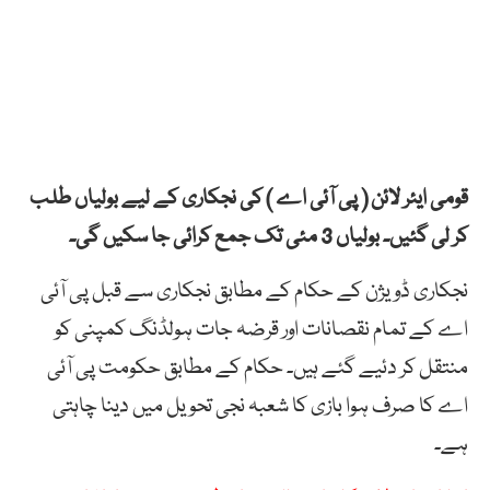
قومی ایئر لائن ( پی آئی اے ) کی نجکاری کے لیے بولیاں طلب
کر لی گئیں۔ بولیاں 3 مئی تک جمع کرائی جا سکیں گی۔
نجکاری ڈویژن کے حکام کے مطابق نجکاری سے قبل پی آئی
اے کے تمام نقصانات اور قرضہ جات ہولڈنگ کمپنی کو
منتقل کر دئیے گئے ہیں۔ حکام کے مطابق حکومت پی آئی
اے کا صرف ہوا بازی کا شعبہ نجی تحویل میں دینا چاہتی
ہے۔