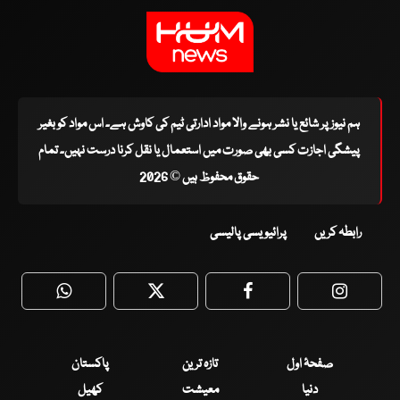
ہم نیوز پر شائع یا نشر ہونے والا مواد ادارتی ٹیم کی کاوش ہے۔ اس مواد کو بغیر
پیشگی اجازت کسی بھی صورت میں استعمال یا نقل کرنا درست نہیں۔ تمام
حقوق محفوظ ہیں © 2026
رابطہ کریں
پرائیویسی پالیسی
WhatsApp
Twitter
Facebook
Faceboo
صفحۂ اول
تازہ ترین
پاکستان
دنیا
معیشت
کھیل