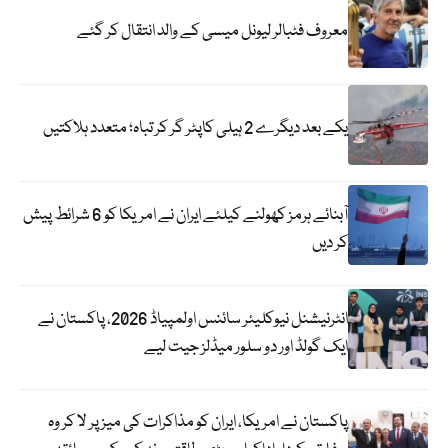
معروف فٹبالر لیونل میسی کے والد انتقال کر گئے
یکے بعد دیگرے 2 ہیلی کاپٹر گر کر تباہ؛ متعدد ہلاکتیں
آبنائے ہرمز کھولنے کیلئے ایران نے امریکا کو 6 شرائط پیش
کر دیں
انٹرنیشنل نیوکلیئر سائنس اولمپیاڈ 2026، پاکستان نے
ایک گولڈ اور دو سلور میڈلز جیت لیے
پاکستان نے امریکا، ایران کو مذاکرات کی میز پر لا کر وہ