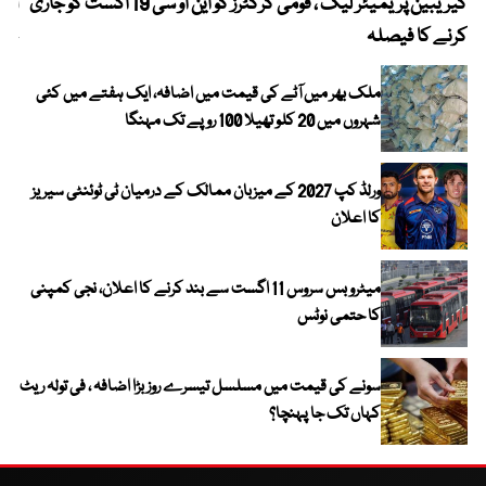
کیریبین پریمیئر لیگ ، قومی کرکٹرز کو این او سی 19 اگست کو جاری
آز
کرنے کا فیصلہ
چھی
ملک بھر میں آٹے کی قیمت میں اضافہ، ایک ہفتے میں کئی
شہروں میں 20 کلو تھیلا 100 روپے تک مہنگا
ورلڈ کپ 2027 کے میزبان ممالک کے درمیان ٹی ٹوئنٹی سیریز
کا اعلان
میٹرو بس سروس 11 اگست سے بند کرنے کا اعلان، نجی کمپنی
کا حتمی نوٹس
سونے کی قیمت میں مسلسل تیسرے روز بڑا اضافہ ، فی تولہ ریٹ
کہاں تک جا پہنچا؟