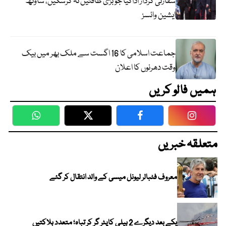
سفارتی کردار اداکیا جو بڑی طاقتیں نہ کرسکیں، ساؤتھ
ایشین وائسز
جماعت اسلامی کا 16 اگست سے ملک بھر میں بیک
وقت دھرنوں کا اعلان
ہمیں فالو کریں
WhatsApp
Twitter
Facebook
Faceboo
متعلقہ خبریں
معروف فٹبالر لیونل میسی کے والد انتقال کر گئے
یکے بعد دیگرے 2 ہیلی کاپٹر گر کر تباہ؛ متعدد ہلاکتیں