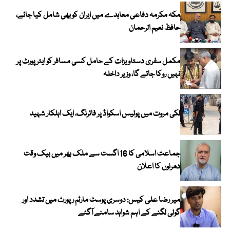
مکہ مکرمہ دفاعی معاہدے میں ایران کو بھی شامل کیا جائے،
حافظ نعیم الرحمان
مکمل سفری دستاویزات کے حامل کسی مسافر کو ایئرپورٹ پر
نہیں روکا جائے گا، وزیر داخلہ
لکی مروت میں پولیس اسکواڈ پر فائرنگ، ایک اہلکار شہید
جماعت اسلامی کا 16 اگست سے ملک بھر میں بیک وقت
دھرنوں کا اعلان
میر رضا علی کیس: دوسری پوسٹ مارٹم رپورٹ میں تشدد اور
گولی لگنے کے اہم شواہد سامنے آگئے