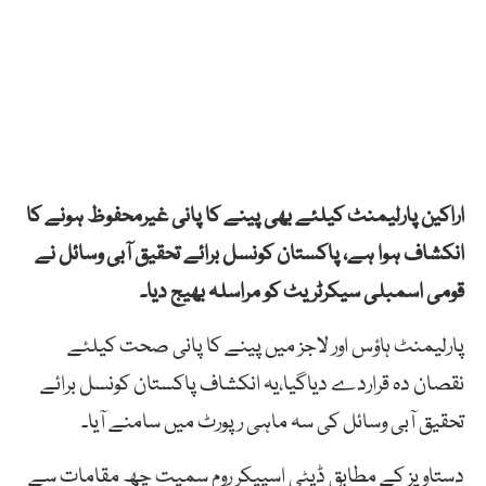
اراکین پارلیمنٹ کیلئے بھی پینے کا پانی غیرمحفوظ ہونے کا
انکشاف ہوا ہے، پاکستان کونسل برائے تحقیق آبی وسائل نے
قومی اسمبلی سیکرٹریٹ کو مراسلہ بھیج دیا۔
پارلیمنٹ ہاؤس اور لاجز میں پینے کا پانی صحت کیلئے
نقصان دہ قراردے دیاگیا،یہ انکشاف پاکستان کونسل برائے
تحقیق آبی وسائل کی سہ ماہی رپورٹ میں سامنے آیا۔
دستاویز کے مطابق ڈپٹی اسپیکر روم سمیت چھ مقامات سے