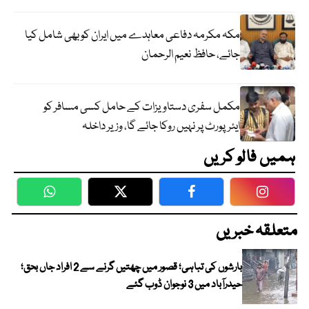
مکہ مکرمہ دفاعی معاہدے میں ایران کو بھی شامل کیا
جائے، حافظ نعیم الرحمان
مکمل سفری دستاویزات کے حامل کسی مسافر کو
ایئرپورٹ پر نہیں روکا جائے گا، وزیر داخلہ
ہمیں فالو کریں
WhatsApp
Twitter
Facebook
Faceboo
متعلقہ خبریں
بارشوں کی تباہی؛ قصور میں چھتیں گرنے سے 2 افراد جاں بحق؛
حیدرآباد میں 3 نوجوان ڈوب گئے