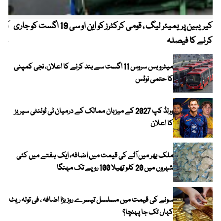
کیریبین پریمیئر لیگ ، قومی کرکٹرز کو این او سی 19 اگست کو جاری
آز
کرنے کا فیصلہ
چھی
میٹرو بس سروس 11 اگست سے بند کرنے کا اعلان، نجی کمپنی
کا حتمی نوٹس
ورلڈ کپ 2027 کے میزبان ممالک کے درمیان ٹی ٹوئنٹی سیریز
کا اعلان
ملک بھر میں آٹے کی قیمت میں اضافہ، ایک ہفتے میں کئی
شہروں میں 20 کلو تھیلا 100 روپے تک مہنگا
سونے کی قیمت میں مسلسل تیسرے روز بڑا اضافہ ، فی تولہ ریٹ
کہاں تک جا پہنچا؟