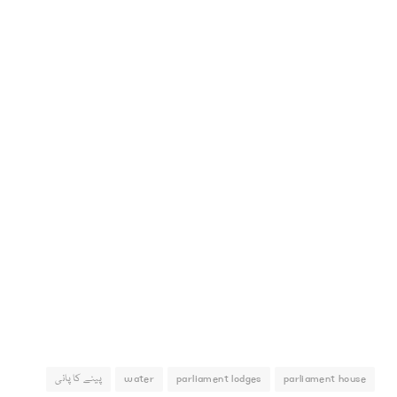
parliament house
parliament lodges
water
پینے کا پانی