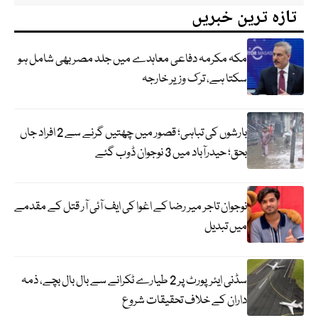
تازہ ترین خبریں
مکہ مکرمہ دفاعی معاہدے میں جلد مصر بھی شامل ہو
سکتا ہے، ترک وزیر خارجہ
بارشوں کی تباہی؛ قصور میں چھتیں گرنے سے 2 افراد جاں
بحق؛ حیدرآباد میں 3 نوجوان ڈوب گئے
نوجوان تاجر میر رضا کے اغوا کی ایف آئی آر قتل کے مقدمے
میں تبدیل
سڈنی ایئرپورٹ پر 2 طیارے ٹکرانے سے بال بال بچے، ذمہ
داران کے خلاف تحقیقات شروع