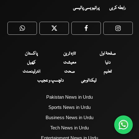
رابطہ کریں
پرائیویسی پالیسی
WhatsApp
Twitter
Facebook
Faceboo
صفحۂ اول
تازہ ترین
پاکستان
دنیا
معیشت
کھیل
تعلیم
صحت
انٹرٹینمنٹ
ٹیکنالوجی
دلچسپ و عجیب
Pakistan News in Urdu
Sports News in Urdu
Business News in Urdu
Tech News in Urdu
Entertainment News in Urdu