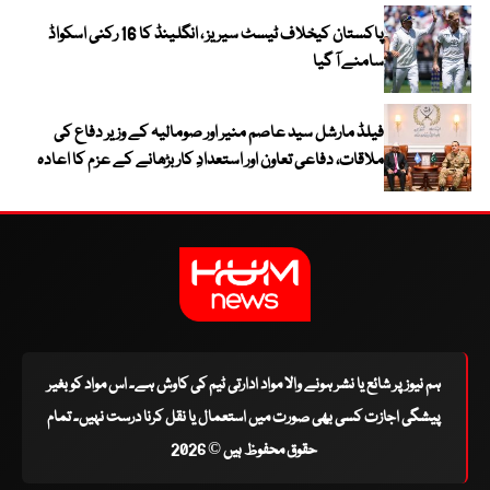
پاکستان کیخلاف ٹیسٹ سیریز ، انگلینڈ کا 16 رکنی اسکواڈ
سامنے آ گیا
فیلڈ مارشل سید عاصم منیر اور صومالیہ کے وزیر دفاع کی
ملاقات، دفاعی تعاون اور استعدادِ کار بڑھانے کے عزم کا اعادہ
ہم نیوز پر شائع یا نشر ہونے والا مواد ادارتی ٹیم کی کاوش ہے۔ اس مواد کو بغیر
پیشگی اجازت کسی بھی صورت میں استعمال یا نقل کرنا درست نہیں۔ تمام
حقوق محفوظ ہیں © 2026