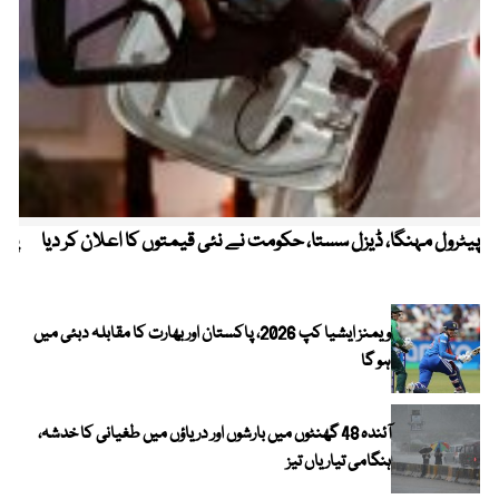
پیٹرول مہنگا، ڈیزل سستا، حکومت نے نئی قیمتوں کا اعلان کر دیا
پنج
ویمنز ایشیا کپ 2026، پاکستان اور بھارت کا مقابلہ دبئی میں
ہو گا
آئندہ 48 گھنٹوں میں بارشوں اور دریاؤں میں طغیانی کا خدشہ،
ہنگامی تیاریاں تیز