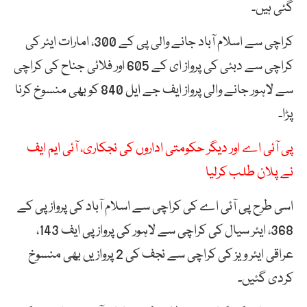
گئی ہیں۔
کراچی سے اسلام آباد جانے والی پی کے 300، امارات ایئر کی
کراچی سے دبئی کی پرواز ای کے 605 اور فلائی جناح کی کراچی
سے لاہور جانے والی پرواز ایف جے ایل 840 کو بھی منسوخ کرنا
پڑا۔
پی آئی اے اور دیگر حکومتی اداروں کی نجکاری، آئی ایم ایف
نے پلان طلب کرلیا
اسی طرح پی آئی اے کی کراچی سے اسلام آباد کی پرواز پی کے
368، ایئر سیال کی کراچی سے لاہور کی پرواز پی ایف 143،
عراقی ایئر ویز کی کراچی سے نجف کی 2 پروازیں بھی منسوخ
کردی گئیں۔