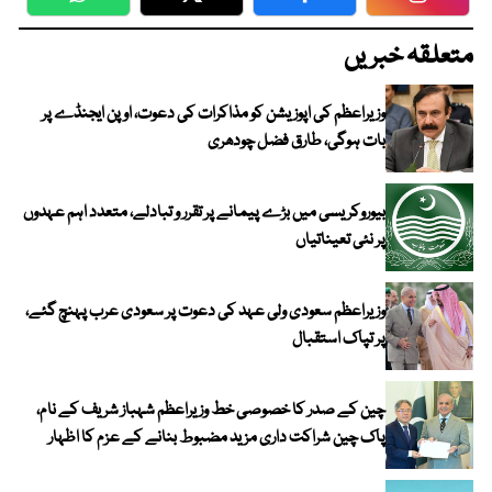
WhatsApp
Twitter
Facebook
Faceboo
متعلقہ خبریں
وزیراعظم کی اپوزیشن کو مذاکرات کی دعوت، اوپن ایجنڈے پر
بات ہوگی، طارق فضل چودھری
بیوروکریسی میں بڑے پیمانے پر تقرر و تبادلے، متعدد اہم عہدوں
پر نئی تعیناتیاں
وزیراعظم سعودی ولی عہد کی دعوت پر سعودی عرب پہنچ گئے،
پر تپاک استقبال
چین کے صدر کا خصوصی خط وزیراعظم شہباز شریف کے نام،
پاک چین شراکت داری مزید مضبوط بنانے کے عزم کا اظہار