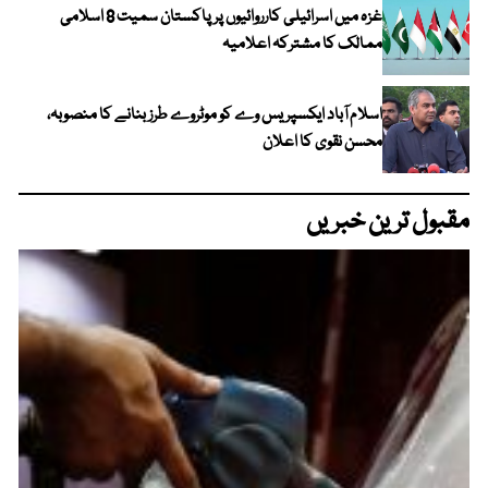
غزہ میں اسرائیلی کارروائیوں پر پاکستان سمیت 8 اسلامی
ممالک کا مشترکہ اعلامیہ
اسلام آباد ایکسپریس وے کو موٹروے طرز بنانے کا منصوبہ،
محسن نقوی کا اعلان
مقبول ترین خبریں