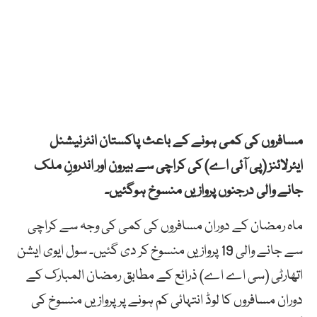
مسافروں کی کمی ہونے کے باعث پاکستان انٹرنیشنل
ایئرلائنز (پی آئی اے) کی کراچی سے بیرون اور اندرونِ ملک
جانے والی درجنوں پروازیں منسوخ ہوگئیں۔
ماہ رمضان کے دوران مسافروں کی کمی کی وجہ سے کراچی
سے جانے والی 19 پروازیں منسوخ کر دی گئیں۔ سول ایوی ایشن
اتھارٹی (سی اے اے) ذرائع کے مطابق رمضان المبارک کے
دوران مسافروں کا لوڈ انتہائی کم ہونے پر پروازیں منسوخ کی