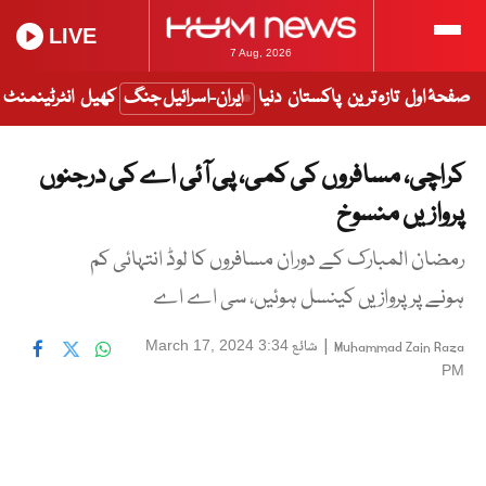
LIVE
7 Aug, 2026
صفحۂ اول
تازہ ترین
پاکستان
دنیا
ایران-اسرائیل جنگ
کھیل
انٹرٹینمنٹ
کراچی، مسافروں کی کمی، پی آئی اے کی درجنوں
پروازیں منسوخ
رمضان المبارک کے دوران مسافروں کا لوڈ انتہائی کم
ہونے پر پروازیں کینسل ہوئیں، سی اے اے
|
شائع
March 17, 2024 3:34
Muhammad Zain Raza
PM