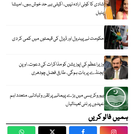
شادی کا کوئی ارادہ نہیں، اکیلی بے حد خوش ہوں، امیشا
پٹیل
حکومت نے پیٹرول اور ڈیزل کی قیمتوں میں کمی کر دی
وزیراعظم کی اپوزیشن کو مذاکرات کی دعوت، اوپن
ایجنڈے پر بات ہوگی، طارق فضل چودھری
بیوروکریسی میں بڑے پیمانے پر تقرر و تبادلے، متعدد اہم
عہدوں پر نئی تعیناتیاں
ہمیں فالو کریں