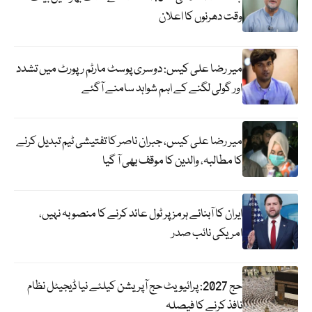
وقت دھرنوں کا اعلان
میر رضا علی کیس: دوسری پوسٹ مارٹم رپورٹ میں تشدد
اور گولی لگنے کے اہم شواہد سامنے آگئے
میر رضا علی کیس، جبران ناصر کا تفتیشی ٹیم تبدیل کرنے
کا مطالبہ، والدین کا موقف بھی آ گیا
ایران کا آبنائے ہرمز پر ٹول عائد کرنے کا منصوبہ نہیں،
امریکی نائب صدر
حج 2027: پرائیویٹ حج آپریشن کیلئے نیا ڈیجیٹل نظام
نافذ کرنے کا فیصلہ