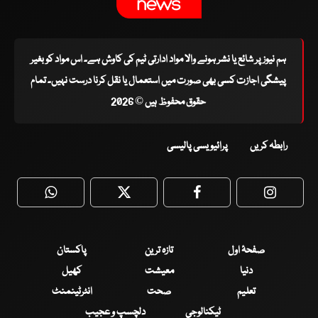
ہم نیوز پر شائع یا نشر ہونے والا مواد ادارتی ٹیم کی کاوش ہے۔ اس مواد کو بغیر
پیشگی اجازت کسی بھی صورت میں استعمال یا نقل کرنا درست نہیں۔ تمام
حقوق محفوظ ہیں © 2026
رابطہ کریں
پرائیویسی پالیسی
WhatsApp
Twitter
Facebook
Faceboo
صفحۂ اول
تازہ ترین
پاکستان
دنیا
معیشت
کھیل
تعلیم
صحت
انٹرٹینمنٹ
ٹیکنالوجی
دلچسپ و عجیب