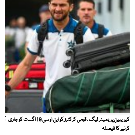
کیریبین پریمیئر لیگ ، قومی کرکٹرز کو این او سی 19 اگست کو جاری
آز
کرنے کا فیصلہ
چھی