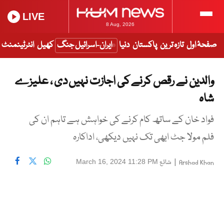
LIVE
8 Aug, 2026
صفحۂ اول
تازہ ترین
پاکستان
دنیا
ایران-اسرائیل جنگ
کھیل
انٹرٹینمنٹ
والدین نے رقص کرنے کی اجازت نہیں دی ، علیزے
شاہ
فواد خان کے ساتھ کام کرنے کی خواہش ہے تاہم ان کی
فلم مولا جٹ ابھی تک نہیں دیکھی، اداکارہ
|
شائع
March 16, 2024 11:28 PM
Arshad Khan