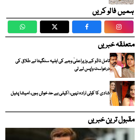
ہمیں فالو کریں
WhatsApp
Twitter
Facebook
Faceboo
متعلقہ خبریں
تامل ناڈو کے وزیراعلیٰ وجے کی اہلیہ سنگیتا نے طلاق کی
درخواست واپس لے لی
شادی کا کوئی ارادہ نہیں، اکیلی بے حد خوش ہوں، امیشا پٹیل
مقبول ترین خبریں