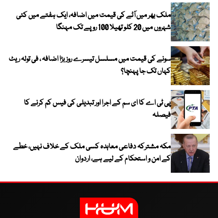
ملک بھر میں آٹے کی قیمت میں اضافہ، ایک ہفتے میں کئی
شہروں میں 20 کلو تھیلا 100 روپے تک مہنگا
سونے کی قیمت میں مسلسل تیسرے روز بڑا اضافہ ، فی تولہ ریٹ
کہاں تک جا پہنچا؟
پی ٹی اے کا ای سم کے اجرا اور تبدیلی کی فیس کم کرنے کا
فیصلہ
مکہ مشترکہ دفاعی معاہدہ کسی ملک کے خلاف نہیں، خطے
کے امن و استحکام کے لیے ہے، اردوان