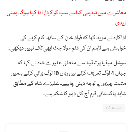
معاشرے میں تبدیلی کیلئے سب کو کردار ادا کرنا ہوگا، یمنی
زیدی
اداکارہ نے مزید کہا کہ فواد خان کے ساتھ کام کرنے کی
خواہش ہے تاہم ان کی فلم مولا جٹ ابھی تک نہیں دیکھی۔
سوشل میڈیا پر تنقید سے متعلق علیزے شاہ نے کہا کہ
جہاں 4 لوگ تعریف کرتے ہیں وہاں 10 لوگ برائی کرتے ہمیں
مثبت چیزوں پر توجہ دینی چاہیے۔ علیزے شاہ کے مطابق
شاید پاکستانی قوم آج کل دباو کا شکار ہے۔
علیزے شاہ