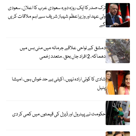
ترک صدر کا ایک روزہ دورہ سعودی عرب کا اعلان، سعودی
ولی عہد اور وزیراعظم شہباز شریف سے اہم ملاقات کریں
گے
دمشق کے نواحی علاقے جرمانہ میں منی بس میں
دھماکہ، 2 افراد جاں بحق، متعدد زخمی
شادی کا کوئی ارادہ نہیں، اکیلی بے حد خوش ہوں، امیشا
پٹیل
حکومت نے پیٹرول اور ڈیزل کی قیمتوں میں کمی کر دی