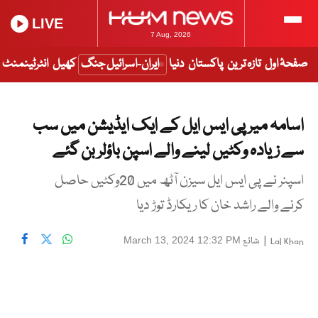
LIVE
7 Aug, 2026
صفحۂ اول
تازہ ترین
پاکستان
دنیا
ایران-اسرائیل جنگ
کھیل
انٹرٹینمنٹ
اسامہ میر پی ایس ایل کے ایک ایڈیشن میں سب
سے زیادہ وکٹیں لینے والے اسپن باؤلر بن گئے
اسپنر نے پی ایس ایل سیزن آٹھ میں 20وکٹیں حاصل
کرنے والے راشد خان کا ریکارڈ توڑ دیا
|
شائع
March 13, 2024 12:32 PM
Lal Khan