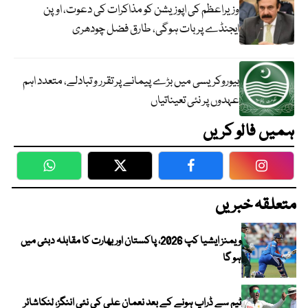
وزیراعظم کی اپوزیشن کو مذاکرات کی دعوت، اوپن
ایجنڈے پر بات ہوگی، طارق فضل چودھری
بیوروکریسی میں بڑے پیمانے پر تقرر و تبادلے، متعدد اہم
عہدوں پر نئی تعیناتیاں
ہمیں فالو کریں
WhatsApp
Twitter
Facebook
Faceboo
متعلقہ خبریں
ویمنز ایشیا کپ 2026، پاکستان اور بھارت کا مقابلہ دبئی میں
ہو گا
ٹیم سے ڈراپ ہونے کے بعد نعمان علی کی نئی اننگز، لنکاشائر