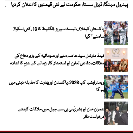
پیٹرول مہنگا، ڈیزل سستا، حکومت نے نئی قیمتوں کا اعلان کر دیا
پنج
پاکستان کیخلاف ٹیسٹ سیریز ، انگلینڈ کا 16 رکنی اسکواڈ
سامنے آ گیا
فیلڈ مارشل سید عاصم منیر اور صومالیہ کے وزیر دفاع کی
ملاقات، دفاعی تعاون اور استعدادِ کار بڑھانے کے عزم کا اعادہ
ویمنز ایشیا کپ 2026، پاکستان اور بھارت کا مقابلہ دبئی میں
ہو گا
عمران خان اور بشریٰ بی بی سے جیل میں ملاقات کیلئے
درخواست دائر