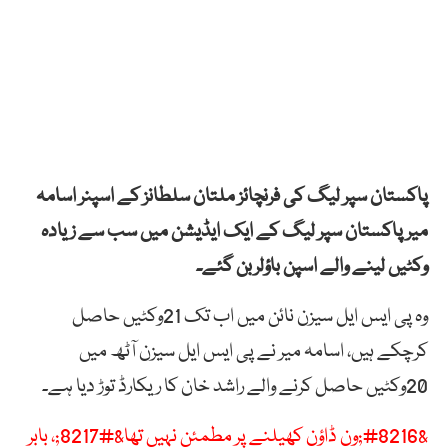
پاکستان سپر لیگ کی فرنچائز ملتان سلطانز کے اسپنر اسامہ
میر پاکستان سپر لیگ کے ایک ایڈیشن میں سب سے زیادہ
وکٹیں لینے والے اسپن باؤلربن گئے۔
وہ پی ایس ایل سیزن نائن میں اب تک 21وکٹیں حاصل
کرچکے ہیں، اسامہ میر نے پی ایس ایل سیزن آٹھ میں
20وکٹیں حاصل کرنے والے راشد خان کا ریکارڈ توڑ دیا ہے۔
&#8216;ون ڈاؤن کھیلنے پر مطمئن نہیں تھا&#8217;، بابر