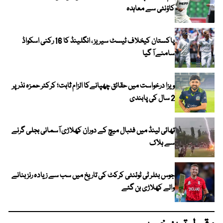
کاؤنٹی سے معاہدہ
پاکستان کیخلاف ٹیسٹ سیریز ، انگلینڈ کا 16 رکنی اسکواڈ
سامنے آ گیا
ویزا درخواست میں حقائق چھپانےکا الزام ثابت؛ کرکٹر حمزہ نذر پر
2 سال کی پابندی
تھائی لینڈ میں فٹبال میچ کے دوران کھلاڑی آسمانی بجلی گرنے
سے ہلاک
جوس بٹلر ٹی ٹوئنٹی کرکٹ کی تاریخ میں سب سے زیادہ رنز بنانے
والے کھلاڑی بن گئے