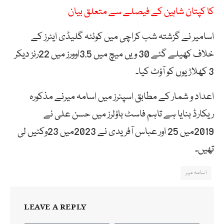
کا کپتان شاہین کے فیصلے سے متعلق بیان
اسامیر نے گزشتہ شب کراچی میں کوئٹہ گلیڈی ایٹرز کے
خلاف کھیلے گئے 30 ویں میچ میں 3.5اوورز میں 22رنز دیکر
3 کھلاڑیوں کو آؤٹ کیا۔
اعداد و شمار کے مطابق اسپنرز میں اسامہ میرنے مذکورہ
ریکارڈ بنایا ہے تاہم فاسٹ باؤلرز میں حسن علی نے
2019میں 25 اور عباس آفریدی نے 2023میں 23وکٹیں لی
تھیں۔
اسامہ میر
LEAVE A REPLY