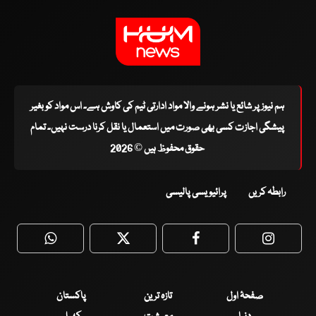
ہم نیوز پر شائع یا نشر ہونے والا مواد ادارتی ٹیم کی کاوش ہے۔ اس مواد کو بغیر
پیشگی اجازت کسی بھی صورت میں استعمال یا نقل کرنا درست نہیں۔ تمام
حقوق محفوظ ہیں © 2026
رابطہ کریں
پرائیویسی پالیسی
WhatsApp
Twitter
Facebook
Faceboo
صفحۂ اول
تازہ ترین
پاکستان