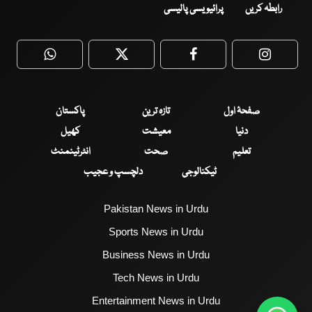
رابطہ کریں
پرائیویسی پالیسی
WhatsApp
Twitter
Facebook
Faceboo
صفحۂ اول
تازہ ترین
پاکستان
دنیا
معیشت
کھیل
تعلیم
صحت
انٹرٹینمنٹ
ٹیکنالوجی
دلچسپ و عجیب
Pakistan News in Urdu
Sports News in Urdu
Business News in Urdu
Tech News in Urdu
Entertainment News in Urdu