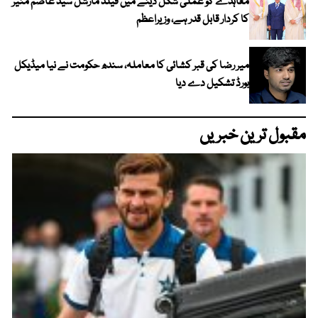
معاہدے کو عملی شکل دینے میں فیلڈ مارشل سید عاصم منیر
کا کردار قابل قدر ہے، وزیراعظم
میر رضا کی قبر کشائی کا معاملہ، سندھ حکومت نے نیا میڈیکل
بورڈ تشکیل دے دیا
مقبول ترین خبریں