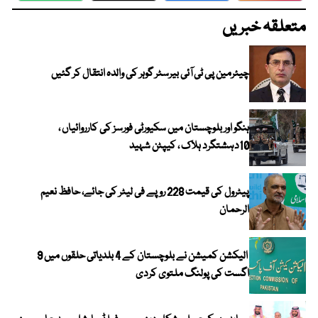
متعلقہ خبریں
چیئرمین پی ٹی آئی بیرسٹر گوہر کی والدہ انتقال کر گئیں
ہنگو اور بلوچستان میں سکیورٹی فورسز کی کارروائیاں ،
10دہشتگرد ہلاک ، کیپٹن شہید
پیٹرول کی قیمت 228 روپے فی لیٹر کی جائے، حافظ نعیم
الرحمان
الیکشن کمیشن نے بلوچستان کے 4 بلدیاتی حلقوں میں 9
اگست کی پولنگ ملتوی کردی