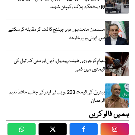
10دہشتگرد ہلاک ، کیپٹن شہید
مسلمان متحد ہوں تو ہر چیلنج کا ڈٹ کر مقابلہ کر سکتے
ہیں، ایرانی وزیر خارجہ
عوام کو جزوی ریلیف، پیٹرول، ڈیزل اور مٹی کے تیل کی
قیمتوں میں کمی
پیٹرول کی قیمت 228 روپے فی لیٹر کی جائے، حافظ نعیم
الرحمان
ہمیں فالو کریں
WhatsApp
Twitter
Facebook
Faceboo