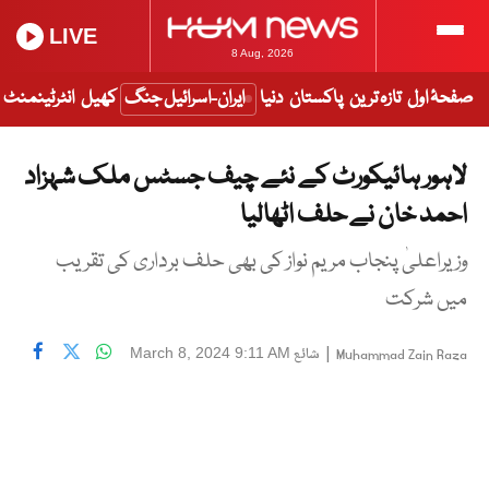
LIVE
8 Aug, 2026
صفحۂ اول
تازہ ترین
پاکستان
دنیا
ایران-اسرائیل جنگ
کھیل
انٹرٹینمنٹ
لاہور ہائیکورٹ کے نئے چیف جسٹس ملک شہزاد
احمد خان نے حلف اٹھالیا
وزیراعلیٰ پنجاب مریم نواز کی بھی حلف برداری کی تقریب
میں شرکت
|
شائع
March 8, 2024 9:11 AM
Muhammad Zain Raza