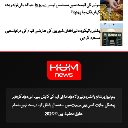
سونے کی قیمت میں مسلسل تیسرے روز بڑا اضافہ ، فی تولہ ریٹ
کہاں تک جا پہنچا؟
پشاور ہائیکورٹ نے افغان شہریوں کی عارضی قیام کی درخواستیں
مسترد کر دیں
ہم نیوز پر شائع یا نشر ہونے والا مواد ادارتی ٹیم کی کاوش ہے۔ اس مواد کو بغیر
پیشگی اجازت کسی بھی صورت میں استعمال یا نقل کرنا درست نہیں۔ تمام
حقوق محفوظ ہیں © 2026