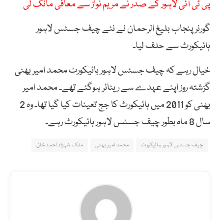
پی ٹی آئی لاہور کے صدر نے مریم نواز سے معافی مانگ لی
گورنر پنجاب بلیغ الرحمان نے نئے چیف جسٹس لاہور
ہائیکورٹ سے حلف لیا۔
خیال رہے کہ چیف جسٹس لاہور ہائیکورٹ محمد امیر بھٹی
گزشتہ روز اپنے عہدے سے ریٹائر ہوگئے تھے۔ محمد امیر
بھٹی کو 2011 میں ہائیکورٹ کا جج تعینات کیا گیا تھا۔ وہ 2
سال 8 ماہ بطور چیف جسٹس لاہور ہائیکورٹ رہے۔
چیف جسٹس لاہور ہائیکورٹ
محمد امیر بھٹی
ملک شہزاد احمد خان