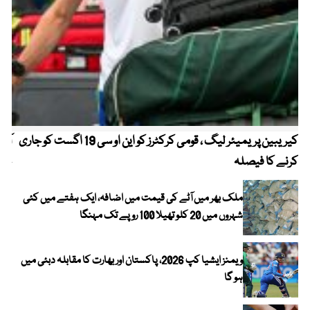
کیریبین پریمیئر لیگ ، قومی کرکٹرز کو این او سی 19 اگست کو جاری
آز
کرنے کا فیصلہ
چھی
ملک بھر میں آٹے کی قیمت میں اضافہ، ایک ہفتے میں کئی
شہروں میں 20 کلو تھیلا 100 روپے تک مہنگا
ویمنز ایشیا کپ 2026، پاکستان اور بھارت کا مقابلہ دبئی میں
ہو گا