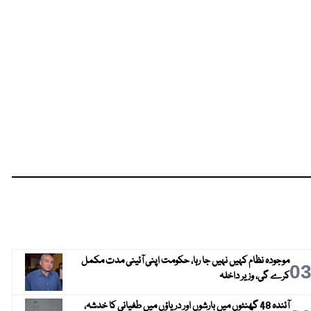
موجودہ نظام کہیں نہیں جا رہا، حکومت اپنی آئینی مدت مکمل
0
کرے گی، وزیر داخلہ
آئندہ 48 گھنٹوں میں بارشوں اور دریاؤں میں طغیانی کا خدشہ،