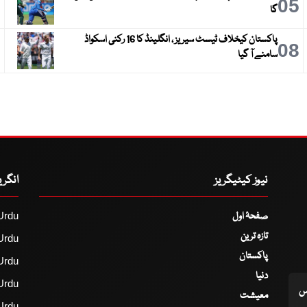
6
05
گا
پاکستان کیخلاف ٹیسٹ سیریز ، انگلینڈ کا 16 رکنی اسکواڈ
9
08
سامنے آ گیا
نیوز کیٹیگریز
انگر
صفحۂ اول
Urdu
تازہ ترین
Urdu
پاکستان
Urdu
دنیا
Urdu
اس
معیشت
Urdu