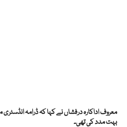
معروف اداکارہ درفشاں نے کہا کہ ڈرامہ انڈسٹری 
بہت مدد کی تھی۔