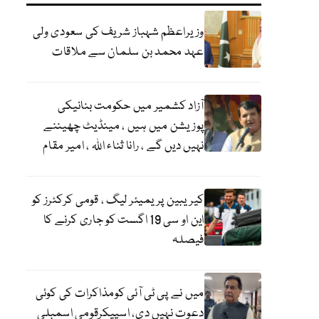
وزیراعظم شہباز شریف کی سعودی ولی
عہد محمد بن سلمان سے ملاقات
آزاد کشمیر میں حکومت بنانیکی
پوزیشن میں ہیں ، مینڈیٹ چھیننے
نہیں دیں گے ، رانا ثناء اللہ ، امیر مقام
کیریبین پریمیئر لیگ ، قومی کرکٹرز کو
این او سی 19 اگست کو جاری کرنے کا
فیصلہ
میں نے پی ٹی آئی کومذاکرات کی کوئی
دعوت نہیں دی، اسپیکرقومی اسمبلی