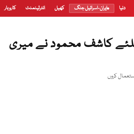
دنیا
ایران-اسرائیل جنگ
کھیل
انٹرٹینمنٹ
کاروبار
یلئے کاشف محمود نے میری
 استعمال کروں