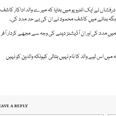
درِفشاں نے ایک انٹرویو میں بتایا کہ میرے والد اداکار کاشف
گہ بنانے میں کاشف محمود نے ان کی بے حد مدد کی۔
یں مدد کی اور ان آڈیشنز دینے کی وجہ سے مجھے کردار آفر
 کہ میں اس لیے والد کا نام نہیں بتاتی کیونکہ والدین کو نہیں
EAVE A REPLY