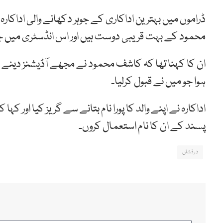
ڈراموں میں بہترین اداکاری کے جوہر دکھانے والی اداکارہ 
محمود کے بہت قریبی دوست ہیں اور اس انڈسٹری میں ج
ان کا کہنا تھا کہ کاشف محمود نے مجھے آڈیشنز دینے م
ہوا جو میں نے قبول کرلیا۔
اداکارہ نے اپنے والد کا پورا نام بتانے سے گریز کیا اور کہا
پسند کے ان کا نام استعمال کروں۔
درفشاں