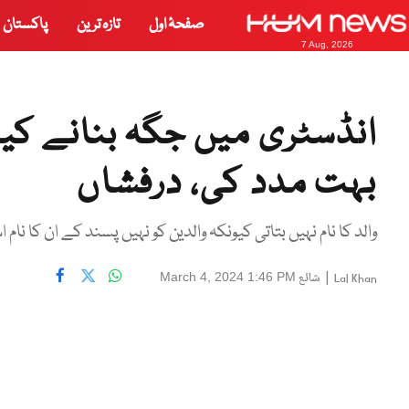
صفحۂ اول
تازہ ترین
پاکستان
7 Aug, 2026
انڈسٹری میں جگہ بنانے ک
بہت مدد کی، درفشاں
والد کا نام نہیں بتاتی کیونکہ والدین کو نہیں پسند کے ان کا نام
|
شائع
March 4, 2024 1:46 PM
Lal Khan