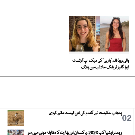
ہالی ووڈ فلم ’باربی‘ کی میک اپ آرٹسٹ
ایوا گلیز ٹریفک حادثے میں ہلاک
پنجاب حکومت نے گندم کی نئی قیمت مقرر کردی
3
02
ویمنز ایشیا کپ 2026، پاکستان اور بھارت کا مقابلہ دبئی میں ہو