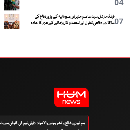
04
فیلڈ مارشل سید عاصم منیر اور صومالیہ کے وزیر دفاع کی
07
ملاقات، دفاعی تعاون اور استعدادِ کار بڑھانے کے عزم کا اعادہ
ہم نیوز پر شائع یا نشر ہونے والا مواد ادارتی ٹیم کی کاوش ہے۔ 