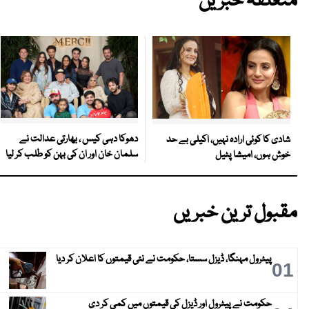
متعلقہ خبریں
دھوکا دہی کیس ، بھارتی عدالت نے
شادی کا کوئی ارادہ نہیں، اکیلی بے حد
سلمان خان اور ان کی بہن کو طلب کر لیا
خوش ہوں، امیشا پٹیل
مقبول ترین خبریں
پیٹرول مہنگا، ڈیزل سستا، حکومت نے نئی قیمتوں کا اعلان کر دیا
01
حکومت نے پیٹرول اور ڈیزل کی قیمتوں میں کمی کر دی