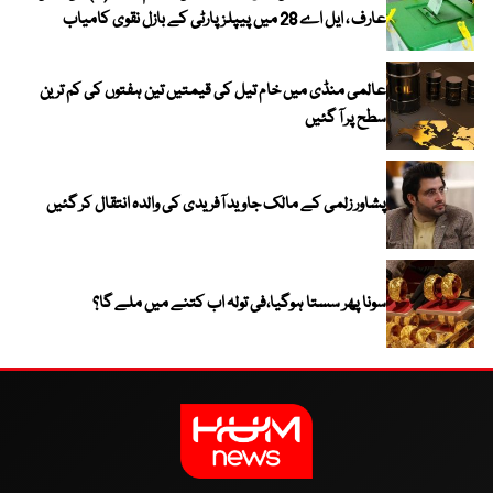
عارف ، ایل اے 28 میں پیپلز پارٹی کے بازل نقوی کامیاب
عالمی منڈی میں خام تیل کی قیمتیں تین ہفتوں کی کم ترین
سطح پر آ گئیں
پشاور زلمی کے مالک جاوید آفریدی کی والدہ انتقال کر گئیں
سونا پھر سستا ہوگیا،فی تولہ اب کتنے میں ملے گا؟