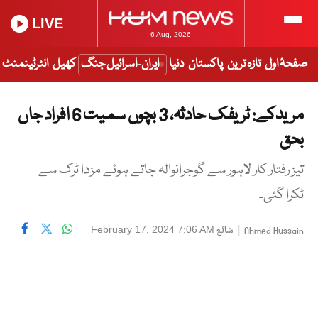
LIVE
6 Aug, 2026
صفحۂ اول
تازہ ترین
پاکستان
دنیا
ایران-اسرائیل جنگ
کھیل
انٹرٹینمنٹ
مریدکے: ٹریفک حادثہ، 3 بچوں سمیت 6 افراد جاں
بحق
تیز رفتار کار لاہور سے گوجرانوالہ جاتے ہوئے مزدا ٹرک سے
ٹکرا گئی۔
|
شائع
February 17, 2024 7:06 AM
Ahmed Hussain