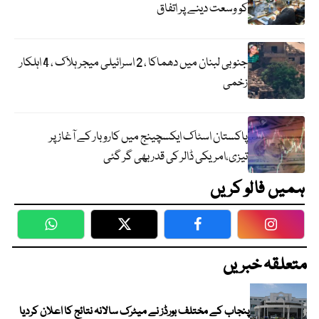
کو وسعت دینے پر اتفاق
جنوبی لبنان میں دھماکا ، 2 اسرائیلی میجر ہلاک ، 4 اہلکار
زخمی
پاکستان اسٹاک ایکسچینج میں کاروبار کے آغاز پر
تیزی،امریکی ڈالر کی قدر بھی گر گئی
ہمیں فالو کریں
WhatsApp
Twitter
Facebook
Faceboo
متعلقہ خبریں
پنجاب کے مختلف بورڈز نے میٹرک سالانہ نتائج کا اعلان کردیا