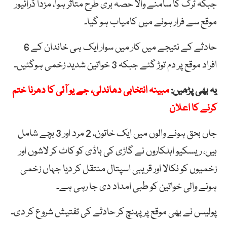
جبکہ ٹرک کا سامنے والا حصہ بری طرح متاثر ہوا، مزدا ڈرائیور
موقع سے فرار ہونے میں کامیاب ہو گیا۔
حادثے کے نتیجے میں کار میں سوار ایک ہی خاندان کے 6
افراد موقع پر دم توڑ گئے جبکہ 3 خواتین شدید زخمی ہوگئیں۔
یہ بھی پڑھیں:
مبینہ انتخابی دھاندلی، جے یو آئی کا دھرنا ختم
کرنے کا اعلان
جاں بحق ہونے والوں میں ایک خاتون، 2 مرد اور 3 بچے شامل
ہیں، ریسکیو اہلکاروں نے گاڑی کی باڈی کو کاٹ کر لاشوں اور
زخمیوں کو نکالا اور قریبی اسپتال منتقل کر دیا جہاں زخمی
ہونے والی خواتین کو طبی امداد دی جا رہی ہے۔
پولیس نے بھی موقع پر پہنچ کر حادثے کی تفتیش شروع کر دی۔