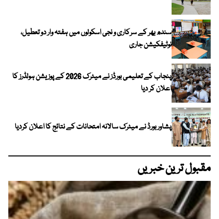
سندھ بھر کے سرکاری و نجی اسکولوں میں ہفتہ وار دو تعطیل،
نوٹیفکیشن جاری
پنجاب کے تعلیمی بورڈز نے میٹرک 2026 کے پوزیشن ہولڈرز کا
اعلان کر دیا
پشاور بورڈ نے میٹرک سالانہ امتحانات کے نتائج کا اعلان کردیا
مقبول ترین خبریں