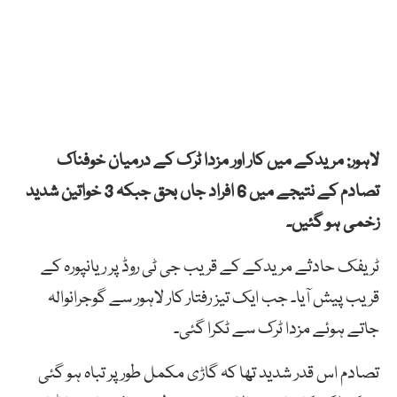
لاہور: مریدکے میں کار اور مزدا ٹرک کے درمیان خوفناک
تصادم کے نتیجے میں 6 افراد جاں بحق جبکہ 3 خواتین شدید
زخمی ہو گئیں۔
ٹریفک حادثے مریدکے کے قریب جی ٹی روڈ پر ریانپورہ کے
قریب پیش آیا۔ جب ایک تیز رفتار کار لاہور سے گوجرانوالہ
جاتے ہوئے مزدا ٹرک سے ٹکرا گئی۔
تصادم اس قدر شدید تھا کہ گاڑی مکمل طور پر تباہ ہو گئی