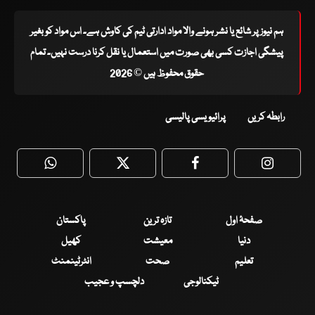
ہم نیوز پر شائع یا نشر ہونے والا مواد ادارتی ٹیم کی کاوش ہے۔ اس مواد کو بغیر
پیشگی اجازت کسی بھی صورت میں استعمال یا نقل کرنا درست نہیں۔ تمام
حقوق محفوظ ہیں © 2026
رابطہ کریں
پرائیویسی پالیسی
WhatsApp
Twitter
Facebook
Faceboo
صفحۂ اول
تازہ ترین
پاکستان
دنیا
معیشت
کھیل
تعلیم
صحت
انٹرٹینمنٹ
ٹیکنالوجی
دلچسپ و عجیب