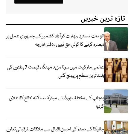
تازہ ترین خبریں
الزامات مسترد ، بھارت کو آزاد کشمیر کے جمہوری عمل پر
تبصرہ کرنے کا کوئی حق نہیں ، دفتر خارجہ
عالمی مارکیٹ میں سونا مزید مہنگا ، قیمت 7 ہفتوں کی
بلند ترین سطح پر پہنچ گئی
پنجاب کے مختلف بورڈز نے میٹرک سالانہ نتائج کا اعلان
کردیا
جائیکا کے صدر کی احسن اقبال سے ملاقات، ترقیاتی تعاون