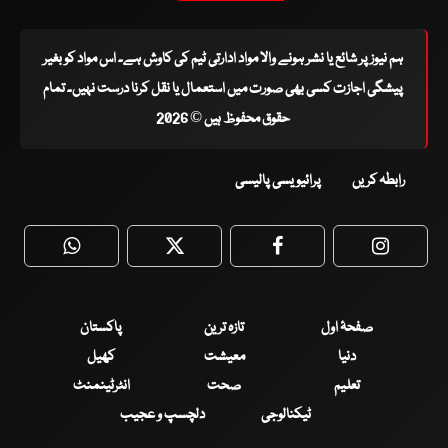
ہم نیوز پر شائع یا نشر ہونے والا مواد ادارتی ٹیم کی کاوش ہے۔ اس مواد کو بغیر
پیشگی اجازت کسی بھی صورت میں استعمال یا نقل کرنا درست نہیں۔ تمام
حقوق محفوظ ہیں © 2026
رابطہ کریں
پرائیویسی پالیسی
WhatsApp
Twitter
Facebook
Faceboo
صفحۂ اول
تازہ ترین
پاکستان
دنیا
معیشت
کھیل
تعلیم
صحت
انٹرٹینمنٹ
ٹیکنالوجی
دلچسپ و عجیب