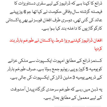
ذرائع کا کہنا ہے کہ ڈرائیورز کے لیے سفری دستاویزات کا
فیصلہ گزشتہ سال وفاقی حکومت نے کیا تھا جو 6 روز پہلے
عائد کی گئی تھی۔ دوسری طرف افغان فورسز نے بھی پاکستانی
کارگو گاڑیوں کا داخلہ بند کیا ہوا ہے۔
افغان ڈرائیورز کیلئے ویزا شرط، پاکستان نے طورخم بارڈر بند
کردیا
کسٹمز ذرائع کے مطابق امپورٹ ایکسپورٹ سے ملکی خزانے
کو یومیہ 5 کروڑ روپے ریونیو جمع ہوتا ہے۔ صرف طورخم بارڈر
کے ذریعے یومیہ 3 ملین ڈالرز کی ایکسپورٹ کی جاتی ہے۔
یہ ذہن میں رہے کہ طورخم سرحدی گزرگاہ پیدل آمدورفت
کے لیے معمول کے مطابق بحال ہے۔