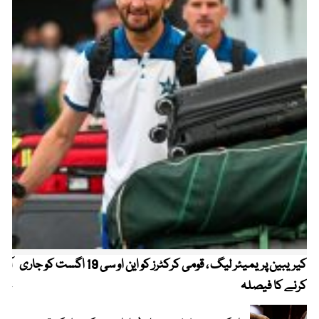
کیریبین پریمیئر لیگ ، قومی کرکٹرز کو این او سی 19 اگست کو جاری
آز
کرنے کا فیصلہ
چھی