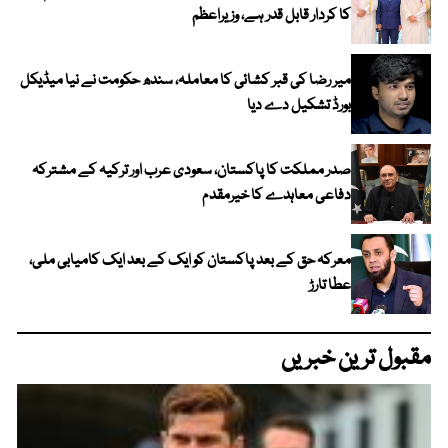
کا کردار قابل قدر ہے، وزیراعظم
میر رضا کی قبر کشائی کا معاملہ، سندھ حکومت نے نیا میڈیکل
بورڈ تشکیل دے دیا
صدر مملکت کا پاکستان، سعودی عرب اور ترکیہ کے مشترکہ
دفاعی معاہدے کا خیرمقدم
معرکہ حق کے بعد پاکستان کو ایک کے بعد ایک کامیابی ملی،
عطا تارڑ
مقبول ترین خبریں