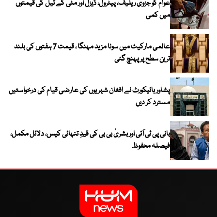
عوام کو جزوی ریلیف، پیٹرول، ڈیزل اور مٹی کے تیل کی قیمتوں
میں کمی
عالمی مارکیٹ میں سونا مزید مہنگا ، قیمت 7 ہفتوں کی بلند
ترین سطح پر پہنچ گئی
پشاور ہائیکورٹ نے افغان شہریوں کی عارضی قیام کی درخواستیں
مسترد کر دیں
بانی پی ٹی آئی اور بشریٰ بی بی کی قیدِ تنہائی کیس، دلائل مکمل،
فیصلہ محفوظ