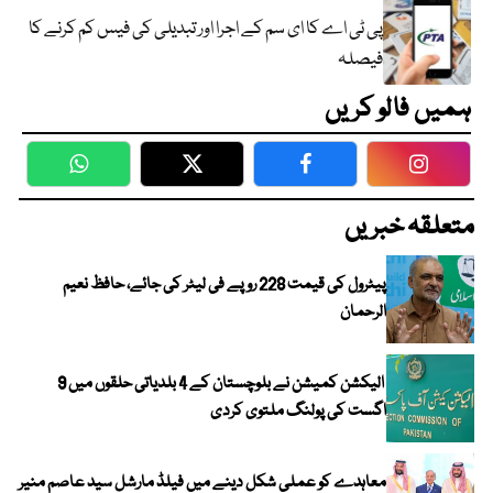
پی ٹی اے کا ای سم کے اجرا اور تبدیلی کی فیس کم کرنے کا
فیصلہ
ہمیں فالو کریں
WhatsApp
Twitter
Facebook
Faceboo
متعلقہ خبریں
پیٹرول کی قیمت 228 روپے فی لیٹر کی جائے، حافظ نعیم
الرحمان
الیکشن کمیشن نے بلوچستان کے 4 بلدیاتی حلقوں میں 9
اگست کی پولنگ ملتوی کردی
معاہدے کو عملی شکل دینے میں فیلڈ مارشل سید عاصم منیر