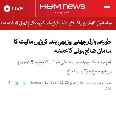
LIVE
8 Aug, 2026
صفحۂ اول
تازہ ترین
پاکستان
دنیا
ایران-اسرائیل جنگ
کھیل
انٹرٹینمنٹ
طورخم بارڈر چھٹے روز بھی بند، کروڑوں مالیت کا
سامان ضائع ہونے کا خدشہ
امپورٹ ایکسپورٹ سے ملکی خزانے کو یومیہ 5 کروڑ روپے
ریونیو جمع ہوتا ہے، ذرائع
|
شائع
January 18, 2024 11:23
Muhammad Zain Raza
AM