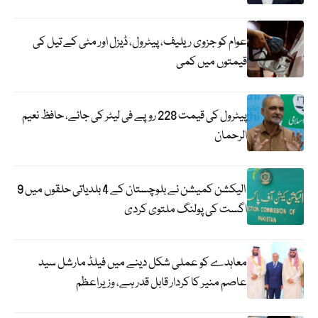
عوام کو جزوی ریلیف، پیٹرول، ڈیزل اور مٹی کے تیل کی
قیمتوں میں کمی
پیٹرول کی قیمت 228 روپے فی لیٹر کی جائے، حافظ نعیم
الرحمان
الیکشن کمیشن نے بلوچستان کے 4 بلدیاتی حلقوں میں 9
اگست کی پولنگ ملتوی کردی
معاہدے کو عملی شکل دینے میں فیلڈ مارشل سید
عاصم منیر کا کردار قابل قدر ہے، وزیراعظم