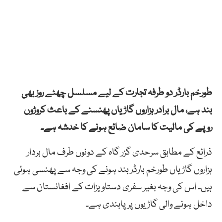
طورخم بارڈر دو طرفہ تجارت کے لیے مسلسل چھٹے روز بھی
بند ہے، مال برادر ہزاروں گاڑیاں پھنسنے کے باعث کروڑوں
روپے کی مالیت کا سامان ضائع ہونے کا خدشہ ہے۔
ذرائع کے مطابق سرحدی گزر گاہ کے دونوں طرف مال بردار
ہزاروں گاڑیاں طورخم بارڈر بند ہونے کی وجہ سے پھنسی ہوئی
ہیں۔ اس کی وجہ بغیر سفری دستاویزات کے افغانستان سے
داخل ہونے والی گاڑیوں پر پابندی ہے۔