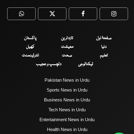
WhatsApp
Twitter
Facebook
Faceboo
صفحۂ اول
تازہ ترین
پاکستان
دنیا
معیشت
کھیل
تعلیم
صحت
انٹرٹینمنٹ
ٹیکنالوجی
دلچسپ و عجیب
Pakistan News in Urdu
Sports News in Urdu
Business News in Urdu
Tech News in Urdu
Entertainment News in Urdu
Health News in Urdu