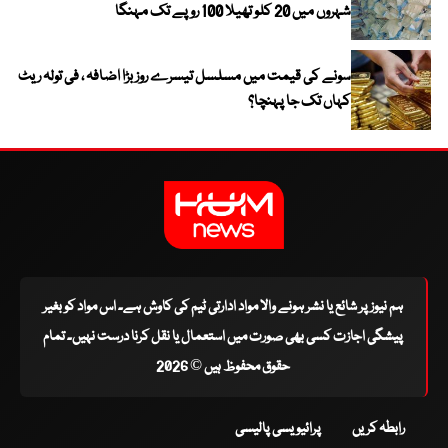
شہروں میں 20 کلو تھیلا 100 روپے تک مہنگا
سونے کی قیمت میں مسلسل تیسرے روز بڑا اضافہ ، فی تولہ ریٹ
کہاں تک جا پہنچا؟
ہم نیوز پر شائع یا نشر ہونے والا مواد ادارتی ٹیم کی کاوش ہے۔ اس مواد کو بغیر
پیشگی اجازت کسی بھی صورت میں استعمال یا نقل کرنا درست نہیں۔ تمام
حقوق محفوظ ہیں © 2026
رابطہ کریں
پرائیویسی پالیسی