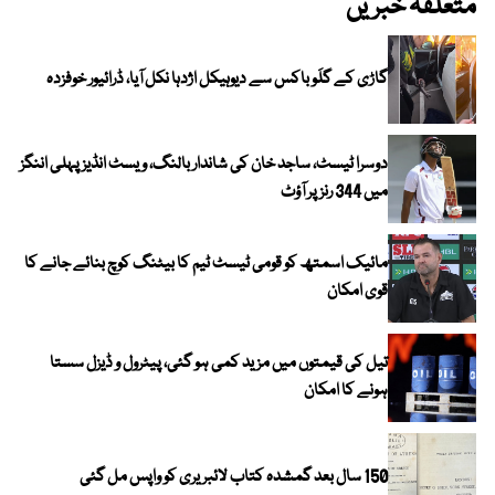
متعلقہ خبریں
گاڑی کے گلَو باکس سے دیوہیکل اژدہا نکل آیا، ڈرائیور خوفزدہ
دوسرا ٹیسٹ، ساجد خان کی شاندار بالنگ، ویسٹ انڈیز پہلی اننگز
میں 344 رنز پر آؤٹ
مائیک اسمتھ کو قومی ٹیسٹ ٹیم کا بیٹنگ کوچ بنائے جانے کا
قوی امکان
تیل کی قیمتوں میں مزید کمی ہو گئی، پیٹرول و ڈیزل سستا
ہونے کا امکان
150 سال بعد گمشدہ کتاب لائبریری کو واپس مل گئی