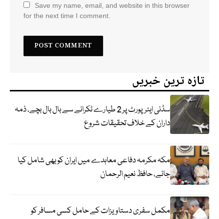
Save my name, email, and website in this browser
for the next time I comment.
تازہ ترین خبریں
سڈنی ایئرپورٹ پر 2 طیارے ٹکرانے سے بال بال بچے، ذمہ
داران کے خلاف تحقیقات شروع
مکہ مکرمہ دفاعی معاہدے میں ایران کو بھی شامل کیا
جائے، حافظ نعیم الرحمان
مکمل سفری دستاویزات کے حامل کسی مسافر کو