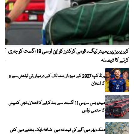
کیریبین پریمیئر لیگ ، قومی کرکٹرز کو این او سی 19 اگست کو جاری
آز
کرنے کا فیصلہ
چھی
ورلڈ کپ 2027 کے میزبان ممالک کے درمیان ٹی ٹوئنٹی سیریز
کا اعلان
میٹرو بس سروس 11 اگست سے بند کرنے کا اعلان، نجی کمپنی
کا حتمی نوٹس
ملک بھر میں آٹے کی قیمت میں اضافہ، ایک ہفتے میں کئی