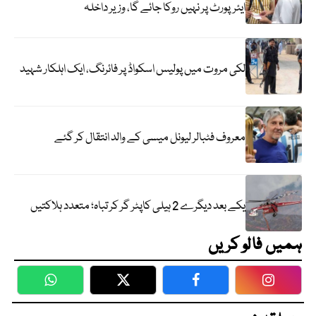
ایئرپورٹ پر نہیں روکا جائے گا، وزیر داخلہ
لکی مروت میں پولیس اسکواڈ پر فائرنگ، ایک اہلکار شہید
معروف فٹبالر لیونل میسی کے والد انتقال کر گئے
یکے بعد دیگرے 2 ہیلی کاپٹر گر کر تباہ؛ متعدد ہلاکتیں
ہمیں فالو کریں
WhatsApp
Twitter
Facebook
Faceboo