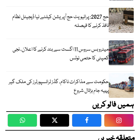
حج 2027: پرائیویٹ حج آپریشن کیلئے نیا ڈیجیٹل نظام
نافذ کرنے کا فیصلہ
میٹرو بس سروس 11 اگست سے بند کرنے کا اعلان، نجی
کمپنی کا حتمی نوٹس
حکومت سے مذاکرات ناکام، گڈز ٹرانسپورٹرز کی ملک گیر
پہیہ جام ہڑتال شروع
ہمیں فالو کریں
WhatsApp
Twitter
Facebook
Faceboo
متعلقہ خبریں