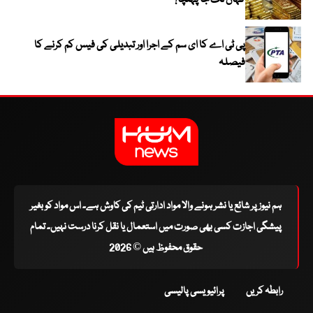
کہاں تک جا پہنچا؟
پی ٹی اے کا ای سم کے اجرا اور تبدیلی کی فیس کم کرنے کا
فیصلہ
ہم نیوز پر شائع یا نشر ہونے والا مواد ادارتی ٹیم کی کاوش ہے۔ اس مواد کو بغیر
پیشگی اجازت کسی بھی صورت میں استعمال یا نقل کرنا درست نہیں۔ تمام
حقوق محفوظ ہیں © 2026
رابطہ کریں
پرائیویسی پالیسی