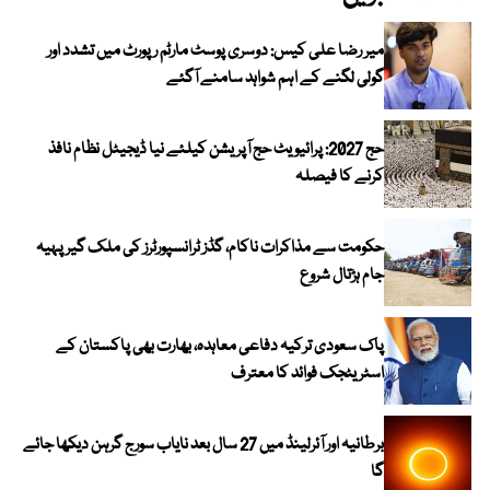
میر رضا علی کیس: دوسری پوسٹ مارٹم رپورٹ میں تشدد اور
گولی لگنے کے اہم شواہد سامنے آگئے
حج 2027: پرائیویٹ حج آپریشن کیلئے نیا ڈیجیٹل نظام نافذ
کرنے کا فیصلہ
حکومت سے مذاکرات ناکام، گڈز ٹرانسپورٹرز کی ملک گیر پہیہ
جام ہڑتال شروع
پاک سعودی ترکیہ دفاعی معاہدہ، بھارت بھی پاکستان کے
اسٹریٹجک فوائد کا معترف
برطانیہ اور آئرلینڈ میں 27 سال بعد نایاب سورج گرہن دیکھا جائے
گا