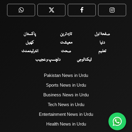
WhatsApp
Twitter
Facebook
Faceboo
صفحۂ اول
تازہ ترین
پاکستان
دنیا
معیشت
کھیل
تعلیم
صحت
انٹرٹینمنٹ
ٹیکنالوجی
دلچسپ و عجیب
Pakistan News in Urdu
Sports News in Urdu
Business News in Urdu
Tech News in Urdu
Entertainment News in Urdu
Health News in Urdu