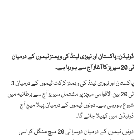
ڈونیڈن: پاکستان اور نیوزی لینڈ کی ویمنز ٹیموں کے درمیان
ٹی 20 سیریز کا آغاز آج سے ہو رہا ہے۔
پاکستان اور نیوزی لینڈ کی ویمنز کرکٹ ٹیموں کے درمیان 3
ٹی 20 بین الاقوامی میچز پر مشتمل سیریز آج سے برطانیہ میں
شروع ہو رہی ہے۔ دونوں ٹیموں کے درمیان پہلا میچ آج
ڈونیڈن میں کھیلا جائے گا۔
دونوں ٹیموں کے درمیان دوسرا ٹی 20 میچ منگل کو اسی