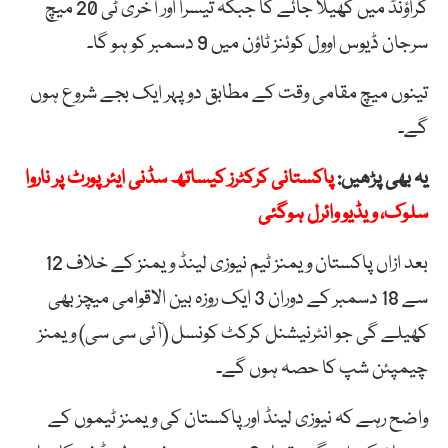
گراؤنڈ میں کھیلا جائے گا جبکہ تیسرا اور آخری ٹی 20 میچ
سرجان ڈیوس اوول کوئنز ٹاؤن میں 9 دسمبر کو ہو گا۔
تینوں میچ مقامی وقت کے مطابق دوپہر ایک بجے شروع ہوں
گے۔
یہ بھی پڑھیں:
پاکستانی کرکٹرز کیساتھ سڈنی ایئرپورٹ پر ناروا
سلوک، ویڈیو وائرل ہوگئی
بعد ازاں پاکستان ویمنز ٹیم نیوزی لینڈ ویمنز کے خلاف 12
سے 18 دسمبر کے دوران 3 ایک روزہ بین الاقوامی میچز بھی
کھیلے گی جو انٹرنیشنل کرکٹ کونسل (آئی سی سی) ویمنز
چیمپئن شپ کا حصہ ہوں گے۔
واضح رہے کہ نیوزی لینڈ اور پاکستان کی ویمنز ٹیموں کے