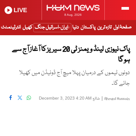
LIVE
8 Aug, 2026
صفحۂ اول
تازہ ترین
پاکستان
دنیا
ایران-اسرائیل جنگ
کھیل
انٹرٹینمنٹ
پاک نیوزی لینڈ ویمنز ٹی 20 سیریز کا آغاز آج سے
ہو گا
دونوں ٹیموں کے درمیان پہلا میچ آج ڈونیڈن میں کھیلا
جائے گا۔
|
شائع
December 3, 2023 4:20 AM
Ahmed Hussain