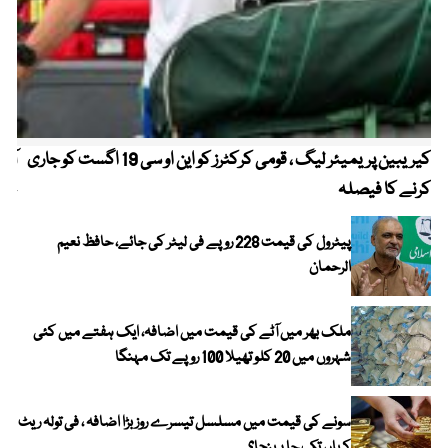
کیریبین پریمیئر لیگ ، قومی کرکٹرز کو این او سی 19 اگست کو جاری
آز
کرنے کا فیصلہ
چھی
پیٹرول کی قیمت 228 روپے فی لیٹر کی جائے، حافظ نعیم
الرحمان
ملک بھر میں آٹے کی قیمت میں اضافہ، ایک ہفتے میں کئی
شہروں میں 20 کلو تھیلا 100 روپے تک مہنگا
سونے کی قیمت میں مسلسل تیسرے روز بڑا اضافہ ، فی تولہ ریٹ