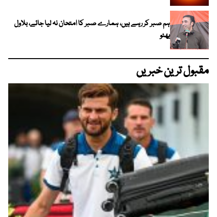
ہم صبر کر رہے ہیں، ہمارے صبر کا امتحان نہ لیا جائے، بلاول
بھٹو
مقبول ترین خبریں