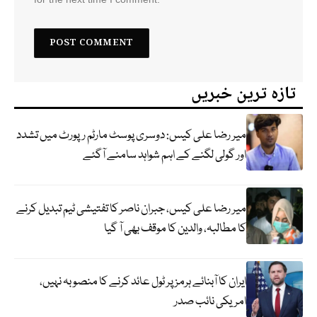
تازہ ترین خبریں
میر رضا علی کیس: دوسری پوسٹ مارٹم رپورٹ میں تشدد
اور گولی لگنے کے اہم شواہد سامنے آگئے
میر رضا علی کیس، جبران ناصر کا تفتیشی ٹیم تبدیل کرنے
کا مطالبہ، والدین کا موقف بھی آ گیا
ایران کا آبنائے ہرمز پر ٹول عائد کرنے کا منصوبہ نہیں،
امریکی نائب صدر