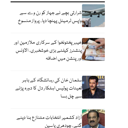
شرارتی بچے نے جہاز کو رن وے سے
واپس ٹرمینل پہنچا دیا، پرواز منسوخ
خیبرپختونخوا کے سرکاری ملازمین اور
پنشنرز کیلئے بڑی خوشخبری، الاؤنس
اور پنشن میں اضافہ
سلمان خان کی رہائشگاہ کے باہر
تعینات پولیس اہلکار دل کا دورہ پڑنے
سے چل بسا
آزاد کشمیر انتخابات متنازع بنا دیئے
گئے، چودھری یاسین