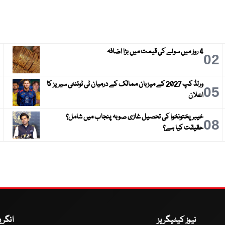
4 روز میں سونے کی قیمت میں بڑا اضافہ
3
02
ورلڈ کپ 2027 کے میزبان ممالک کے درمیان ٹی ٹوئنٹی سیریز کا
6
05
اعلان
خیبر پختونخوا کی تحصیل غازی صوبہ پنجاب میں شامل؟
9
08
حقیقت کیا ہے؟
نیوز کیٹیگریز
انگر