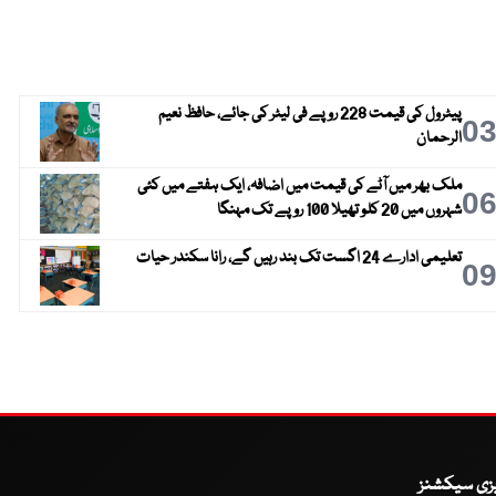
پیٹرول کی قیمت 228 روپے فی لیٹر کی جائے، حافظ نعیم
0
الرحمان
ملک بھر میں آٹے کی قیمت میں اضافہ، ایک ہفتے میں کئی
0
شہروں میں 20 کلو تھیلا 100 روپے تک مہنگا
تعلیمی ادارے 24 اگست تک بند رہیں گے، رانا سکندر حیات
0
یزی سیکشنز