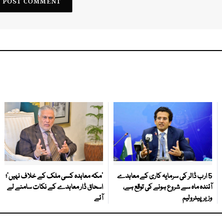
5 ارب ڈالر کی سرمایہ کاری کے معاہدے
‘مکہ معاہدہ کسی ملک کے خلاف نہیں’؛
آئندہ ماہ سے شروع ہونے کی توقع ہے،
اسحاق ڈار معاہدے کے نکات سامنے لے
وزیر پیٹرولیم
آئے