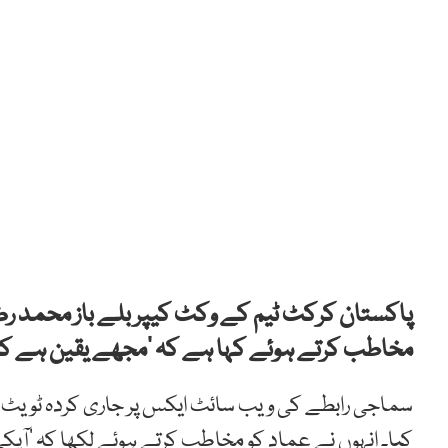
پاکستان کرکٹ ٹیم کے وکٹ کیپر بلے باز محمد رضوان
مخاطب کرتے ہوئے کہا ہے کہ ‘مجھے یقین ہے کہ 
سماجی رابطے کی ویب سائٹ ایکس پر جاری کردہ ٹویٹ م
کیا۔ انہوں نے عماد کو مخاطب کرتے ہوئے لکھا کہ ‘آپکی 