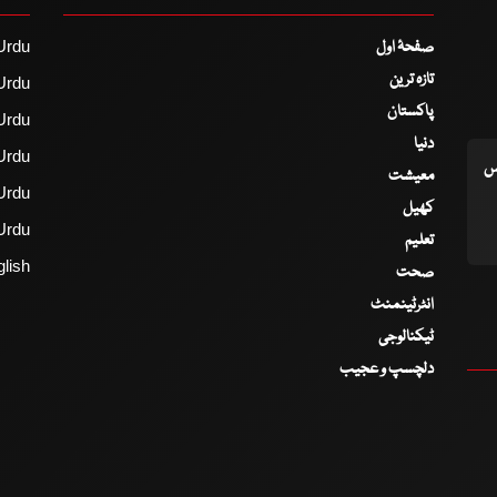
صفحۂ اول
Urdu
تازہ ترین
Urdu
پاکستان
Urdu
دنیا
Urdu
اس
معیشت
Urdu
کھیل
Urdu
تعلیم
lish
صحت
انٹرٹینمنٹ
ٹیکنالوجی
دلچسپ و عجیب