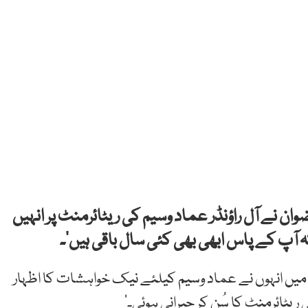
 نے آل راؤنڈر عماد وسیم کی ریٹائرمنٹ پر انہیں
آپ کے پاس ابھی بھی کئی سال باقی ہیں’۔
یں انہوں نے عماد وسیم کیلئے نیک خواہشات کا اظہار
ریٹائرمنٹ کا سُن کر حیرانی ہوئی۔’