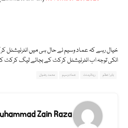
خیال رہے کہ عماد وسیم نے حال ہی میں انٹرنیشنل کر
انکی توجہ اب انٹرنیشنل کرکٹ کے بجائے لیگ کرکٹ ک
بابر اعظم
ریٹائرمنٹ
عماد وسیم
محمد رضوان
uhammad Zain Raza