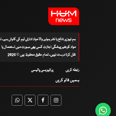
ہم نیوز پر شائع یا نشر ہونے والا مواد ادارتی ٹیم کی کاوش ہے۔ 
مواد کو بغیر پیشگی اجازت کسی بھی صورت میں استعمال یا
نقل کرنا درست نہیں۔ تمام حقوق محفوظ ہیں © 2026
رابطہ کریں
پرائیویسی پالیسی
ہمیں فالو کریں
WhatsApp
Twitter
Facebook
Facebook