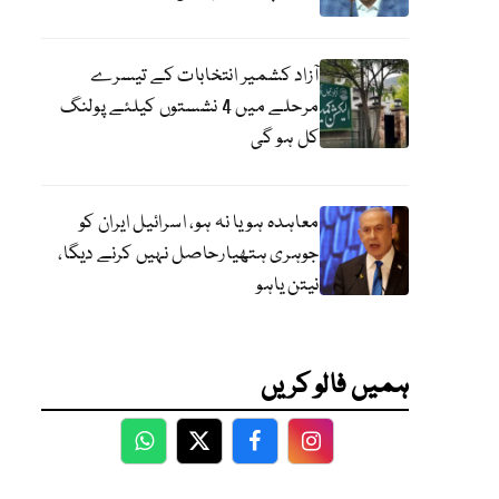
آزاد کشمیر انتخابات کے تیسرے
مرحلے میں 4 نشستوں کیلئے پولنگ
کل ہو گی
معاہدہ ہو یا نہ ہو، اسرائیل ایران کو
جوہری ہتھیارحاصل نہیں کرنے دیگا،
نیتن یاہو
ہمیں فالو کریں
WhatsApp
Twitter
Facebook
Facebook