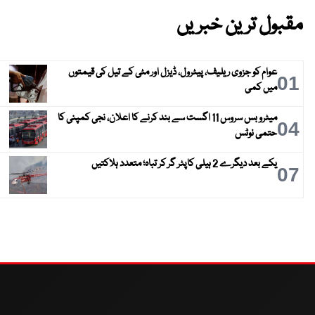
مقبول ترین خبریں
عوام کو جزوی ریلیف، پیٹرول، ڈیزل اور مٹی کے تیل کی قیمتوں
01
میں کمی
میٹرو بس سروس 11 اگست سے بند کرنے کا اعلان، نجی کمپنی کا
04
حتمی نوٹس
یکے بعد دیگرے 2 ہیلی کاپٹر گر کر تباہ؛ متعدد ہلاکتیں
07