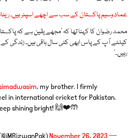
عماد وسیم پاکستان کے سب سے اچھے اسپنر ہیں، ریٹائ
محمد رضوان کا کہنا تھا کہ ‘مجھے یقین ہے کہ پاکستا
کیلئے آپ کے پاس ابھی کئی سال باقی ہیں۔ زندگی کے ہ
رہیں۔’
simadwasim
, my brother. I firmly
el in international cricket for Pakistan.
Keep shining bright! 🙌❤️🤲
November 26, 2023
— Muhammad Rizwan (@iMRizwanPak)