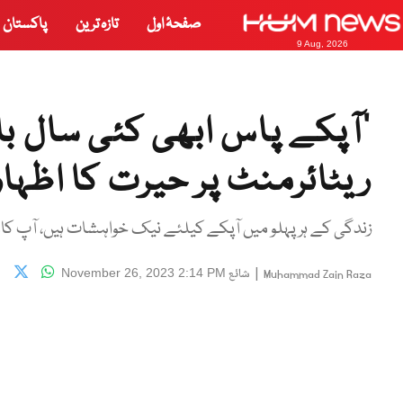
صفحۂ اول
تازہ ترین
پاکستان
9 Aug, 2026
‘آپکے پاس ابھی کئی سال با
ریٹائرمنٹ پر حیرت کا اظہار
زندگی کے ہر پہلو میں آپکے کیلئے نیک خواہشات ہیں، آپ کا
|
شائع
November 26, 2023 2:14 PM
Muhammad Zain Raza