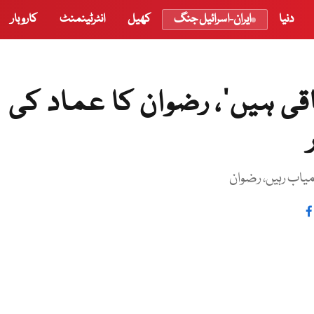
دنیا
ایران-اسرائیل جنگ
کھیل
انٹرٹینمنٹ
کاروبار
قی ہیں’، رضوان کا عماد کی
میاب رہیں، رضوان