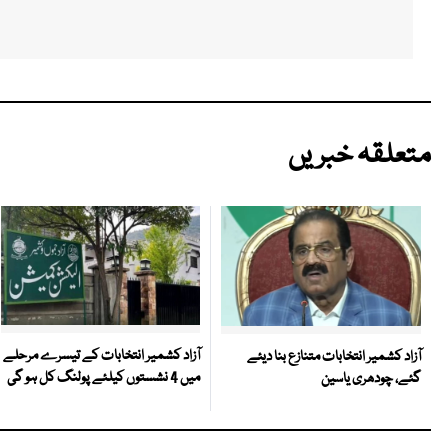
متعلقہ خبریں
آزاد کشمیر انتخابات کے تیسرے مرحلے
آزاد کشمیر انتخابات متنازع بنا دیئے
میں 4 نشستوں کیلئے پولنگ کل ہو گی
گئے، چودھری یاسین