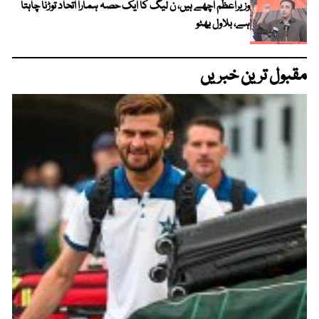
وزیراعظم اچھے ہیں، ن لیگ کا ایک حصہ ہمارا اتحاد توڑنا چاہتا
ہے، بلاول بھٹو
مقبول ترین خبریں