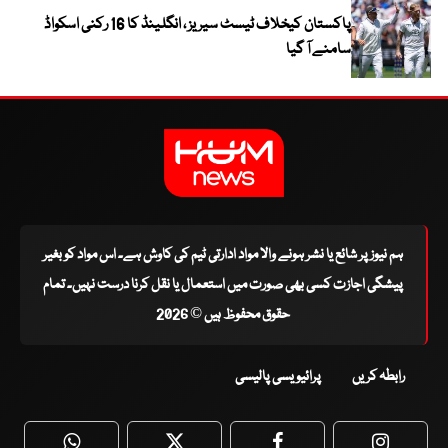
پاکستان کیخلاف ٹیسٹ سیریز ، انگلینڈ کا 16 رکنی اسکواڈ
سامنے آ گیا
ہم نیوز پر شائع یا نشر ہونے والا مواد ادارتی ٹیم کی کاوش ہے۔ اس مواد کو بغیر
پیشگی اجازت کسی بھی صورت میں استعمال یا نقل کرنا درست نہیں۔ تمام
حقوق محفوظ ہیں © 2026
رابطہ کریں
پرائیویسی پالیسی