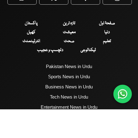
WhatsApp
Twitter
Facebook
Faceboo
صفحۂ اول
تازہ ترین
پاکستان
دنیا
معیشت
کھیل
تعلیم
صحت
انٹرٹینمنٹ
ٹیکنالوجی
دلچسپ و عجیب
Pakistan News in Urdu
Sports News in Urdu
Business News in Urdu
Tech News in Urdu
Entertainment News in Urdu
Health News in Urdu
Hum News English