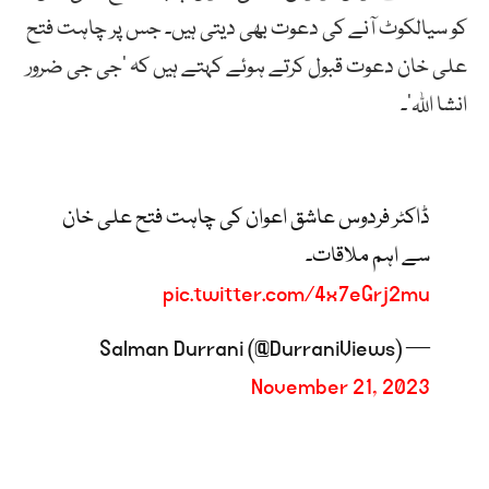
کو سیالکوٹ آنے کی دعوت بھی دیتی ہیں۔ جس پر چاہت فتح
علی خان دعوت قبول کرتے ہوئے کہتے ہیں کہ ‘جی جی ضرور
انشا اللہ’۔
ڈاکٹر فردوس عاشق اعوان کی چاہت فتح علی خان
سے اہم ملاقات۔
pic.twitter.com/4x7eGrj2mu
— Salman Durrani (@DurraniViews)
November 21, 2023