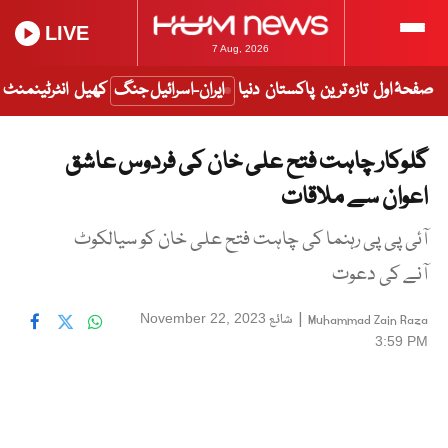
LIVE
7 Aug, 2026
صفحۂ اول
تازہ ترین
پاکستان
دنیا
ایران-اسرائیل جنگ
کھیل
انٹرٹینمنٹ
گلوکار چاہت فتح علی خان کی فردوس عاشق
اعوان سے ملاقات
آئی پی پی رہنما کی چاہت فتح علی خان کو سیالکوٹ
آنے کی دعوت
|
شائع
November 22, 2023
Muhammad Zain Raza
3:59 PM