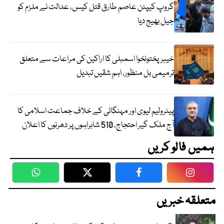
گروپ کیپٹن عاصم طارق قتل کیس، عدالت نے ملزم کو
جیل بھیج دیا
خیبرپختونخوا اسمبلی کا اراکین کی مراعات سے متعلق
ترمیمی بل منظور، اہم شقیں تبدیل
پیٹرولیم لیوی اور مہنگائی کے خلاف جماعت اسلامی کا
آج ملک گیر احتجاج، 510 شاہراہوں پر دھرنوں کا اعلان
ہمیں فالو کریں
WhatsApp
Twitter
Facebook
Faceboo
متعلقہ خبریں