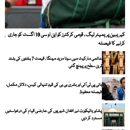
کیریبین پریمیئر لیگ ، قومی کرکٹرز کو این او سی 19 اگست کو جاری
پیٹ
کرنے کا فیصلہ
عالمی مارکیٹ میں سونا مزید مہنگا ، قیمت 7 ہفتوں کی بلند
ترین سطح پر پہنچ گئی
بانی پی ٹی آئی اور بشریٰ بی بی کی قیدِ تنہائی کیس، دلائل مکمل،
فیصلہ محفوظ
پشاور ہائیکورٹ نے افغان شہریوں کی عارضی قیام کی درخواستیں
مسترد کر دیں