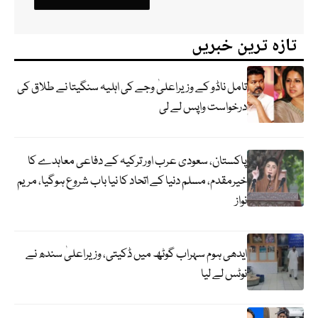
تازہ ترین خبریں
تامل ناڈو کے وزیراعلیٰ وجے کی اہلیہ سنگیتا نے طلاق کی
درخواست واپس لے لی
پاکستان، سعودی عرب اور ترکیہ کے دفاعی معاہدے کا
خیرمقدم، مسلم دنیا کے اتحاد کا نیا باب شروع ہوگیا، مریم
نواز
ایدھی ہوم سہراب گوٹھ میں ڈکیتی، وزیراعلیٰ سندھ نے
نوٹس لے لیا