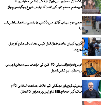
پاکستان، سعودی عرب اور ترکیہ کے دفاعی معاہدے کا
خیرمقدم، مسلم دنیا کے اتحاد کا نیا باب شروع ہوگیا، مریم نواز
ایدھی ہوم سہراب گوٹھ میں ڈکیتی، وزیراعلیٰ سندھ نے نوٹس لے
لیا
گروپ کیپٹن عاصم طارق قتل کیس، عدالت نے ملزم کو جیل
بھیج دیا
خیبرپختونخوا اسمبلی کا اراکین کی مراعات سے متعلق ترمیمی
بل منظور، اہم شقیں تبدیل
پیٹرولیم لیوی اور مہنگائی کے خلاف جماعت اسلامی کا آج
ملک گیر احتجاج، 510 شاہراہوں پر دھرنوں کا اعلان