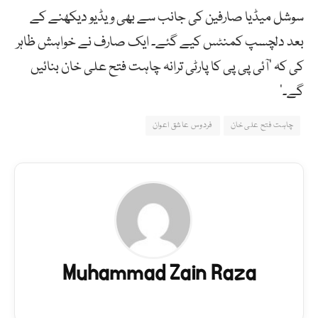
سوشل میڈیا صارفین کی جانب سے بھی ویڈیو دیکھنے کے
بعد دلچسپ کمنٹس کیے گئے۔ ایک صارف نے خواہش ظاہر
کی کہ ‘آئی پی پی کا پارٹی ترانہ چاہت فتح علی خان بنائیں
گے۔’
چاہت فتح علی خان
فردوس عاشق اعوان
Muhammad Zain Raza