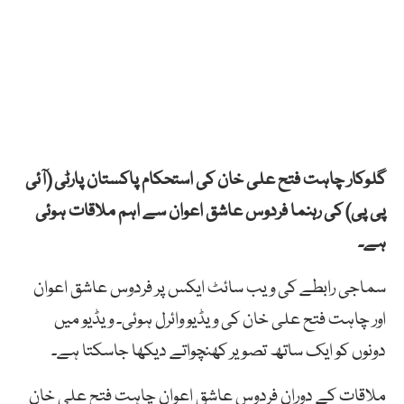
گلوکار چاہت فتح علی خان کی استحکام پاکستان پارٹی (آئی
پی پی) کی رہنما فردوس عاشق اعوان سے اہم ملاقات ہوئی
ہے۔
سماجی رابطے کی ویب سائٹ ایکس پر فردوس عاشق اعوان
اور چاہت فتح علی خان کی ویڈیو وائرل ہوئی۔ ویڈیو میں
دونوں کو ایک ساتھ تصویر کھنچواتے دیکھا جاسکتا ہے۔
ملاقات کے دوران فردوس عاشق اعوان چاہت فتح علی خان