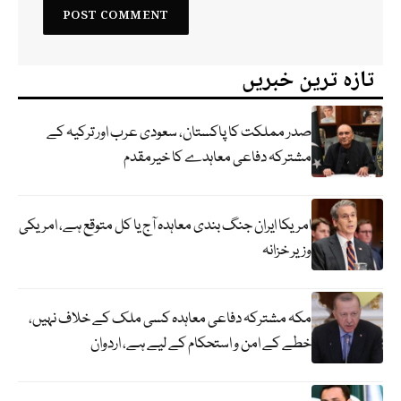
تازہ ترین خبریں
صدر مملکت کا پاکستان، سعودی عرب اور ترکیہ کے
مشترکہ دفاعی معاہدے کا خیرمقدم
امریکا ایران جنگ بندی معاہدہ آج یا کل متوقع ہے، امریکی
وزیر خزانہ
مکہ مشترکہ دفاعی معاہدہ کسی ملک کے خلاف نہیں،
خطے کے امن و استحکام کے لیے ہے، اردوان