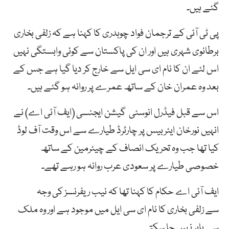
گئے ہیں۔
پی ٹی آئی کے ترجمان فواد چوہدری کا کہنا ہے کہ زلفی بخاری
برطانوی شہری ہیں اور ان کی پاکستان سے کوئی وابستگی نہیں
اس لئے ان کا نام ای سی ایل سے خارج کر دیا گیا ہے جس کے
بعد وہ عمران خان کے ساتھ عمرے پر روانہ ہو گئے ہیں۔
اس سے قبل فیڈرل انوسٹی گیشن ایجنسی (ایف آئی اے) نے
انہیں نورخان ایئربیس پر چارٹرڈ طیارے سے اس وقت آف لوڈ
کیا تھا جب وہ تحریک انصاف کے چیئرمین کے ساتھ
خصوصی طیارے پر سعودی عرب روانہ ہو رہے تھے۔
ایف آئی اے حکام کا کہنا تھا کہ نیب ریفرنسز کی وجہ
سے زلفی بخاری کا نام ای سی ایل میں موجود ہے اور وہ ملک
سے باہر نہیں جا سکتے۔