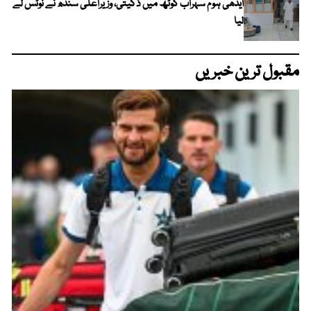
ایدھی ہوم سہراب گوٹھ میں ڈکیتی، وزیراعلیٰ سندھ نے نوٹس لے
لیا
مقبول ترین خبریں