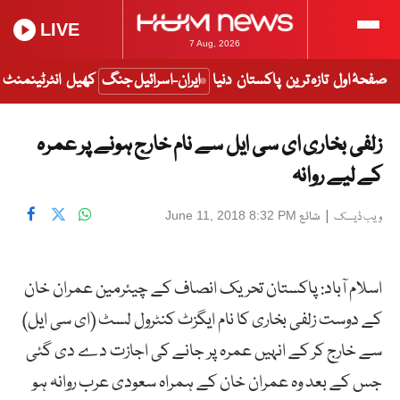
LIVE
7 Aug, 2026
صفحۂ اول
تازہ ترین
پاکستان
دنیا
ایران-اسرائیل جنگ
کھیل
انٹرٹینمنٹ
زلفی بخاری ای سی ایل سے نام خارج ہونے پر عمرہ
کے لیے روانہ
|
شائع
June 11, 2018 8:32 PM
ویب ڈیسک
اسلام آباد: پاکستان تحریک انصاف کے چیئرمین عمران خان
کے دوست زلفی بخاری کا نام ایگزٹ کنٹرول لسٹ (ای سی ایل)
سے خارج کر کے انہیں عمرہ پر جانے کی اجازت دے دی گئی
جس کے بعد وہ عمران خان کے ہمراہ سعودی عرب روانہ ہو