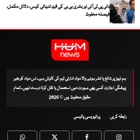
بانی پی ٹی آئی اور بشریٰ بی بی کی قیدِ تنہائی کیس، دلائل مکمل،
فیصلہ محفوظ
ہم نیوز پر شائع یا نشر ہونے والا مواد ادارتی ٹیم کی کاوش ہے۔ اس مواد کو بغیر
پیشگی اجازت کسی بھی صورت میں استعمال یا نقل کرنا درست نہیں۔ تمام
حقوق محفوظ ہیں © 2026
رابطہ کریں
پرائیویسی پالیسی