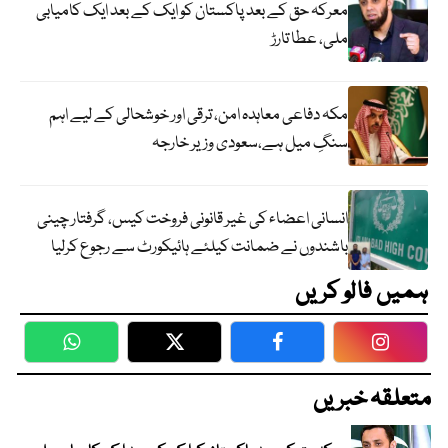
معرکہ حق کے بعد پاکستان کو ایک کے بعد ایک کامیابی
ملی، عطا تارڑ
مکہ دفاعی معاہدہ امن، ترقی اور خوشحالی کے لیے اہم
سنگِ میل ہے،سعودی وزیر خارجہ
انسانی اعضاء کی غیر قانونی فروخت کیس، گرفتار چینی
باشندوں نے ضمانت کیلئے ہائیکورٹ سے رجوع کرلیا
ہمیں فالو کریں
WhatsApp
Twitter
Facebook
Faceboo
متعلقہ خبریں