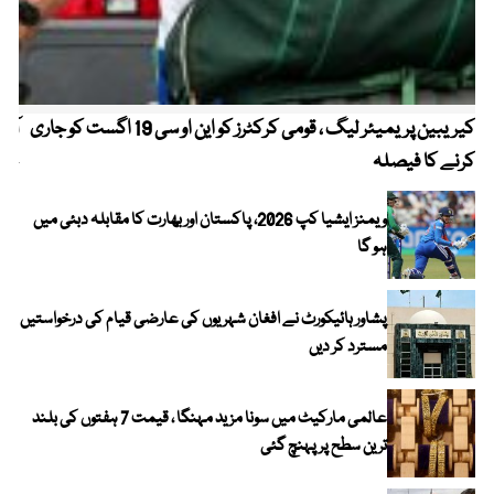
کیریبین پریمیئر لیگ ، قومی کرکٹرز کو این او سی 19 اگست کو جاری
آز
کرنے کا فیصلہ
چھی
ویمنز ایشیا کپ 2026، پاکستان اور بھارت کا مقابلہ دبئی میں
ہو گا
پشاور ہائیکورٹ نے افغان شہریوں کی عارضی قیام کی درخواستیں
مسترد کر دیں
عالمی مارکیٹ میں سونا مزید مہنگا ، قیمت 7 ہفتوں کی بلند
ترین سطح پر پہنچ گئی