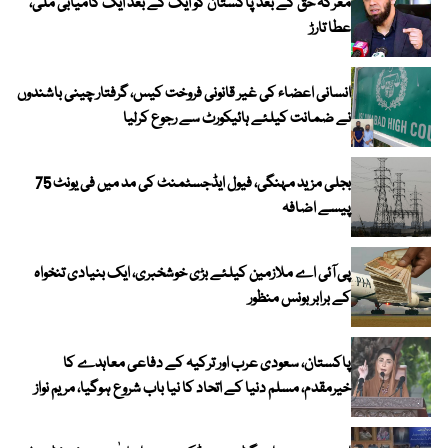
معرکہ حق کے بعد پاکستان کو ایک کے بعد ایک کامیابی ملی،
عطا تارڑ
انسانی اعضاء کی غیر قانونی فروخت کیس، گرفتار چینی باشندوں
نے ضمانت کیلئے ہائیکورٹ سے رجوع کرلیا
بجلی مزید مہنگی، فیول ایڈجسٹمنٹ کی مد میں فی یونٹ 75
پیسے اضافہ
پی آئی اے ملازمین کیلئے بڑی خوشخبری، ایک بنیادی تنخواہ
کے برابر بونس منظور
پاکستان، سعودی عرب اور ترکیہ کے دفاعی معاہدے کا
خیرمقدم، مسلم دنیا کے اتحاد کا نیا باب شروع ہوگیا، مریم نواز