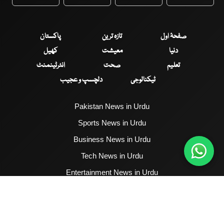
WhatsApp
Twitter
Facebook
Faceboo
صفحۂ اول
تازہ ترین
پاکستان
دنیا
معیشت
کھیل
تعلیم
صحت
انٹرٹینمنٹ
ٹیکنالوجی
دلچسپ و عجیب
Pakistan News in Urdu
Sports News in Urdu
Business News in Urdu
Tech News in Urdu
Entertainment News in Urdu
Health News in Urdu
Hum News English