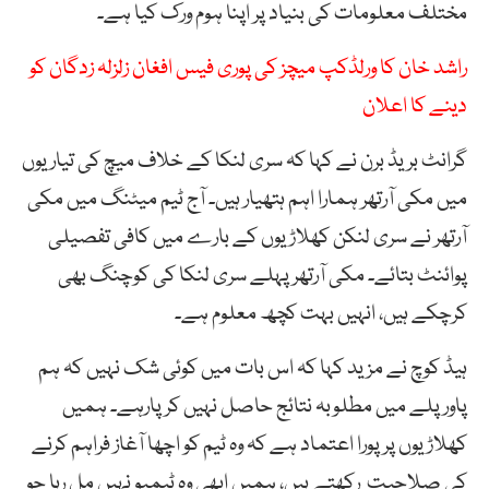
مختلف معلومات کی بنیاد پر اپنا ہوم ورک کیا ہے۔
راشد خان کا ورلڈکپ میچز کی پوری فیس افغان زلزلہ زدگان کو
دینے کا اعلان
گرانٹ بریڈ برن نے کہا کہ سری لنکا کے خلاف میچ کی تیاریوں
میں مکی آرتھر ہمارا اہم ہتھیار ہیں۔ آج ٹیم میٹنگ میں مکی
آرتھر نے سری لنکن کھلاڑیوں کے بارے میں کافی تفصیلی
پوائنٹ بتائے۔ مکی آرتھر پہلے سری لنکا کی کوچنگ بھی
کرچکے ہیں، انہیں بہت کچھ معلوم ہے۔
ہیڈ کوچ نے مزید کہا کہ اس بات میں کوئی شک نہیں کہ ہم
پاور پلے میں مطلوبہ نتائج حاصل نہیں کر پارہے۔ ہمیں
کھلاڑیوں پر پورا اعتماد ہے کہ وہ ٹیم کو اچھا آغاز فراہم کرنے
کی صلاحیت رکھتے ہیں، ہمیں ابھی وہ ٹیمپو نہیں مل رہا جو