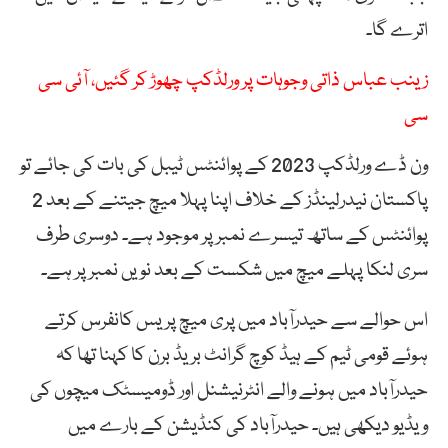
اترے گا۔
زینب عباس ذاتی وجوہات پر ورلڈکپ چھوڑ کر گئیں، آئی سی
سی
ون ڈے ورلڈکپ 2023 کے پوائنٹس ٹیبل کی بات کی جائے تو
پاکستان نیدرلینڈز کے خلاف اپنا پہلا میچ جیتنے کے بعد 2
پوائنٹس کے ساتھ تیسرے نمبر پر موجود ہے۔ دوسری طرف
سری لنکا پہلے میچ میں شکست کے بعد نویں نمبر پر ہے۔
اس حوالے سے حیدرآباد میں پری میچ پریس کانفرس کرتے
ہوئے قومی ٹیم کے ہیڈ کوچ گرانٹ بریڈ برن کا کہنا تھا کہ
حیدرآباد میں ہونے والے انٹرنیشنل اور ڈومیسٹک میچوں کی
ویڈیو دیکھی ہیں۔ حیدرآباد کی کنڈیشن کے بارے میں