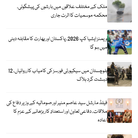
ملک کے مختلف علاقوں میں بارشوں کی پیشگوئی،
محکمہ موسمیات کا الرٹ جاری
ویمنز ایشیا کپ 2026، پاکستان اور بھارت کا مقابلہ دبئی
میں ہو گا
بلوچستان میں سیکیورٹی فورسز کی کامیاب کارروائیاں، 12
دہشت گرد ہلاک
فیلڈ مارشل سید عاصم منیر اور صومالیہ کے وزیر دفاع کی
ملاقات، دفاعی تعاون اور استعدادِ کار بڑھانے کے عزم کا
اعادہ