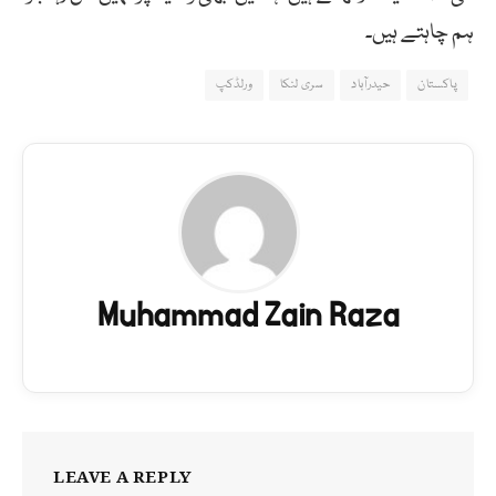
ہم چاہتے ہیں۔
پاکستان
حیدرآباد
سری لنکا
ورلڈکپ
Muhammad Zain Raza
LEAVE A REPLY