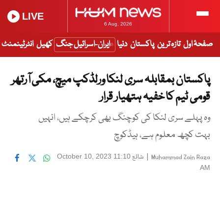
LIVE
6 Aug, 2026
صفحۂ اول
تازہ ترین
پاکستان
دنیا
ایران-اسرائیل جنگ
کھیل
انٹرٹینمنٹ
پاکستان بمقابلہ سری لنکا ورلڈکپ میچ، مکی آرتھر
قومی ٹیم کا خفیہ ہتھیار قرار
وہ پہلے سری لنکا کی کوچنگ بھی کرچکے ہیں، انہیں
بہت کچھ معلوم ہے، ہیڈکوچ
|
شائع
October 10, 2023 11:10
Muhammad Zain Raza
AM