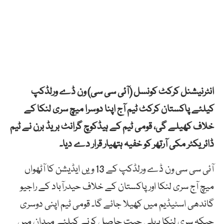
انٹرنیشنل کرکٹ کونسل (آئی سی سی) ون ڈے ورلڈکپ
کیلئے پاکستان کرکٹ ٹیم آج اپنا دوسرا میچ سری لنکا کے
خلاف کھیلے گی، قومی ٹیم کے ہیڈکوچ گرانٹ بریڈ برن نے ٹیم
ڈائریکٹر مکی آرتھر کو خفیہ ہتھیار قرار دے دیا۔
آئی سی سی ون ڈے ورلڈکپ کے 13 ویں ایڈیشن کا آٹھواں
میچ آج سری لنکا اور پاکستان کے خلاف حیدرآباد کے راجیو
گاندھی اسٹیڈیم میں کھیلا جائے گا۔ قومی ٹیم اپنی دوسری
جبکہ سری لنکا پہلی جیت حاصل کرنے کیلئے میدان میں