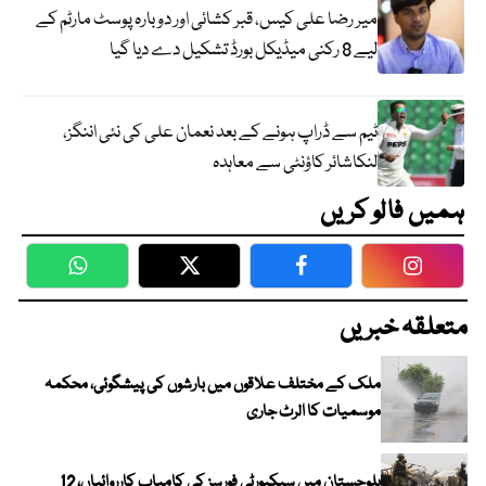
میر رضا علی کیس، قبر کشائی اور دوبارہ پوسٹ مارٹم کے
لیے 8 رکنی میڈیکل بورڈ تشکیل دے دیا گیا
ٹیم سے ڈراپ ہونے کے بعد نعمان علی کی نئی اننگز،
لنکاشائر کاؤنٹی سے معاہدہ
ہمیں فالو کریں
WhatsApp
Twitter
Facebook
Faceboo
متعلقہ خبریں
ملک کے مختلف علاقوں میں بارشوں کی پیشگوئی، محکمہ
موسمیات کا الرٹ جاری
بلوچستان میں سیکیورٹی فورسز کی کامیاب کارروائیاں، 12