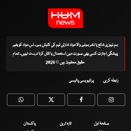
ہم نیوز پر شائع یا نشر ہونے والا مواد ادارتی ٹیم کی کاوش ہے۔ اس مواد کو بغیر
پیشگی اجازت کسی بھی صورت میں استعمال یا نقل کرنا درست نہیں۔ تمام
حقوق محفوظ ہیں © 2026
رابطہ کریں
پرائیویسی پالیسی
WhatsApp
Twitter
Facebook
Faceboo
صفحۂ اول
تازہ ترین
پاکستان