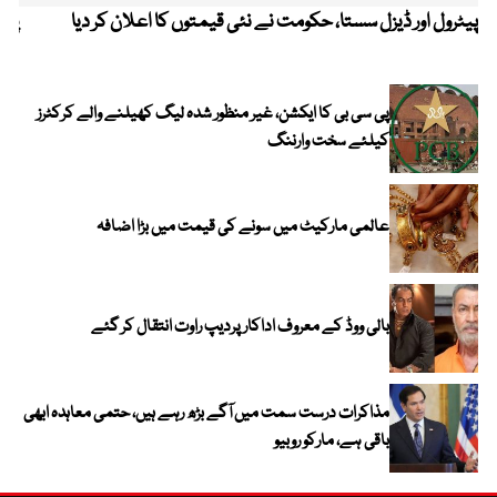
پیٹرول اور ڈیزل سستا، حکومت نے نئی قیمتوں کا اعلان کر دیا
پیٹ
پی سی بی کا ایکشن، غیر منظور شدہ لیگ کھیلنے والے کرکٹرز
کیلئے سخت وارننگ
عالمی مارکیٹ میں سونے کی قیمت میں بڑا اضافہ
بالی ووڈ کے معروف اداکار پردیپ راوت انتقال کر گئے
مذاکرات درست سمت میں آگے بڑھ رہے ہیں، حتمی معاہدہ ابھی
باقی ہے، مارکو روبیو