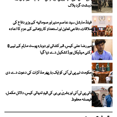
دہشت گرد ہلاک
فیلڈ مارشل سید عاصم منیر اور صومالیہ کے وزیر دفاع کی
ملاقات، دفاعی تعاون اور استعدادِ کار بڑھانے کے عزم کا اعادہ
میر رضا علی کیس، قبر کشائی اور دوبارہ پوسٹ مارٹم کے لیے 8
رکنی میڈیکل بورڈ تشکیل دے دیا گیا
حکومت نے پی ٹی آئی کو ایک بارپھر مذاکرات کی دعوت دے دی
بانی پی ٹی آئی اور بشریٰ بی بی کی قیدِ تنہائی کیس، دلائل مکمل،
فیصلہ محفوظ