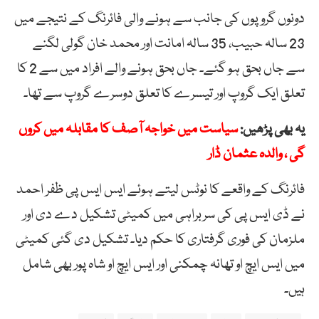
دونوں گروپوں کی جانب سے ہونے والی فائرنگ کے نتیجے میں
23 سالہ حبیب، 35 سالہ امانت اور محمد خان گولی لگنے
سے جاں بحق ہو گئے۔ جاں بحق ہونے والے افراد میں سے 2 کا
تعلق ایک گروپ اور تیسرے کا تعلق دوسرے گروپ سے تھا۔
یہ بھی پڑھیں:
سیاست میں خواجہ آصف کا مقابلہ میں کروں
گی ، والدہ عثمان ڈار
فائرنگ کے واقعے کا نوٹس لیتے ہوئے ایس ایس پی ظفر احمد
نے ڈی ایس پی کی سربراہی میں کمیٹی تشکیل دے دی اور
ملزمان کی فوری گرفتاری کا حکم دیا۔ تشکیل دی گئی کمیٹی
میں ایس ایچ او تھانہ چمکنی اور ایس ایچ او شاہ پور بھی شامل
ہیں۔