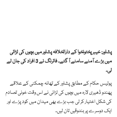
پشاور: خیبر پختونخوا کے دارالخلافہ پشاور میں بچوں کی لڑائی
میں بڑے آمنے سامنے آ گئے۔ فائرنگ نے 3 افراد کی جان لے
لی۔
پولیس حکام کے مطابق پشاور کے تھانہ چمکنی کے علاقے
پھندو ڈھیری لارہ میں بچوں کی لڑائی نے اس وقت خونی تصادم
کی شکل اختیار کر لی جب بڑے بھی میدان میں کود پڑے اور
ایک دوسرے پر بندوقیں تان لیں۔