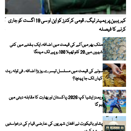
کیریبین پریمیئر لیگ ، قومی کرکٹرز کو این او سی 19 اگست کو جاری
آز
کرنے کا فیصلہ
چھی
ملک بھر میں آٹے کی قیمت میں اضافہ، ایک ہفتے میں کئی
شہروں میں 20 کلو تھیلا 100 روپے تک مہنگا
سونے کی قیمت میں مسلسل تیسرے روز بڑا اضافہ ، فی تولہ ریٹ
کہاں تک جا پہنچا؟
ویمنز ایشیا کپ 2026، پاکستان اور بھارت کا مقابلہ دبئی میں
ہو گا
پشاور ہائیکورٹ نے افغان شہریوں کی عارضی قیام کی درخواستیں