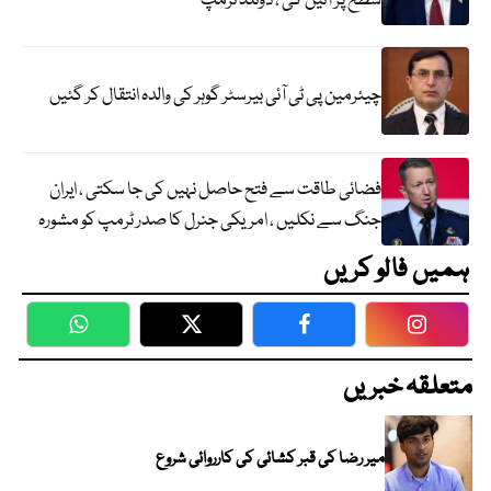
سطح پر آئیں گی ، ڈونلڈ ٹرمپ
چیئرمین پی ٹی آئی بیرسٹر گوہر کی والدہ انتقال کر گئیں
فضائی طاقت سے فتح حاصل نہیں کی جا سکتی ، ایران
جنگ سے نکلیں ، امریکی جنرل کا صدر ٹرمپ کو مشورہ
ہمیں فالو کریں
WhatsApp
Twitter
Facebook
Faceboo
متعلقہ خبریں
میر رضا کی قبر کشائی کی کارروائی شروع