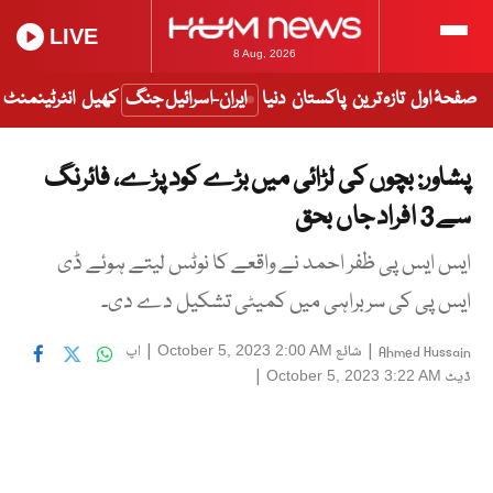
LIVE
8 Aug, 2026
صفحۂ اول
تازہ ترین
پاکستان
دنیا
ایران-اسرائیل جنگ
کھیل
انٹرٹینمنٹ
پشاور: بچوں کی لڑائی میں بڑے کود پڑے، فائرنگ
سے 3 افراد جاں بحق
ایس ایس پی ظفر احمد نے واقعے کا نوٹس لیتے ہوئے ڈی
ایس پی کی سربراہی میں کمیٹی تشکیل دے دی۔
|
شائع
|
اپ
October 5, 2023 2:00 AM
Ahmed Hussain
ڈیٹ
|
October 5, 2023 3:22 AM