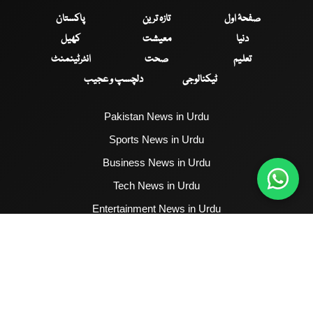
صفحۂ اول
تازہ ترین
پاکستان
دنیا
معیشت
کھیل
تعلیم
صحت
انٹرٹینمنٹ
ٹیکنالوجی
دلچسپ و عجیب
Pakistan News in Urdu
Sports News in Urdu
Business News in Urdu
Tech News in Urdu
Entertainment News in Urdu
Health News in Urdu
Hum News English