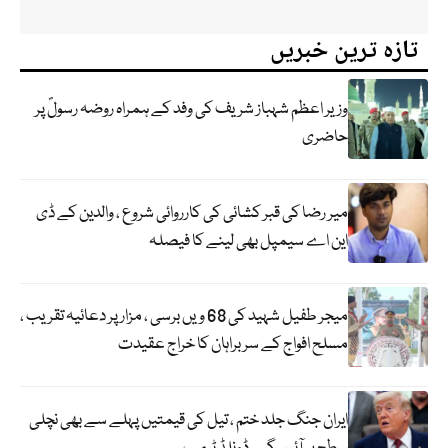
تازہ ترین خبریں
وزیر اعظم شہباز شریف کی وفد کے ہمراہ روضہ رسولؐ پر
حاضری
میر رضا کی قبر کشائی کی کارروائی شروع ، والدین کے ڈی
این اے سیمپل بھی لینے کا فیصلہ
میجر طفیل شہید کی 68 ویں برسی ، مزار پر دعائیہ تقریب ،
مسلح افواج کے سربراہان کا خراج عقیدت
ایران جنگ جلد ختم ، تیل کی قیمتیں پہلے سے بھی نچلی