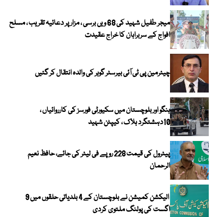
میجر طفیل شہید کی 68 ویں برسی ، مزار پر دعائیہ تقریب ، مسلح
افواج کے سربراہان کا خراج عقیدت
چیئرمین پی ٹی آئی بیرسٹر گوہر کی والدہ انتقال کر گئیں
ہنگو اور بلوچستان میں سکیورٹی فورسز کی کارروائیاں ،
10دہشتگرد ہلاک ، کیپٹن شہید
پیٹرول کی قیمت 228 روپے فی لیٹر کی جائے، حافظ نعیم
الرحمان
الیکشن کمیشن نے بلوچستان کے 4 بلدیاتی حلقوں میں 9
اگست کی پولنگ ملتوی کردی