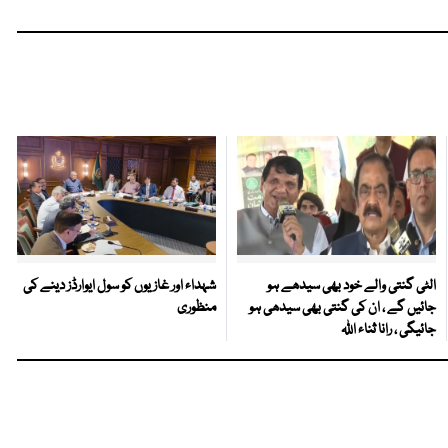
الٹی گنتی والے خود بھی سیدھے ہو
شہداء اور غازیوں کو سول ایوارڈز دینے کی
جائیں گے ، ان کی گنتی بھی سیدھی ہو
منظوری
جائیگی ، رانا ثناء اللہ