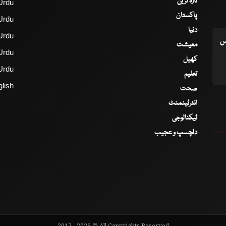
تازہ ترین
Urdu
پاکستان
Urdu
دنیا
Urdu
اس
معیشت
Urdu
کھیل
Urdu
تعلیم
lish
صحت
انٹرٹینمنٹ
ٹیکنالوجی
دلچسپ و عجیب