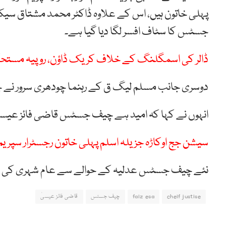
پہلی خاتون ہیں، اس کے علاوہ ڈاکٹر محمد مشتاق س
جسٹس کا سٹاف افسر لگا دیا گیا ہے۔
ڈالر کی اسمگلنگ کے خلاف کریک ڈاؤن، روپیہ مستح
دوسری جانب مسلم لیگ ق کے رہنما چودھری سرور نے 
انہوں نے کہا کہ امید ہے چیف جسٹس قاضی فائز عیسیٰ 
سیشن جج اوکاڑہ جزیلہ اسلم پہلی خاتون رجسٹرار سپری
نئے چیف جسٹس عدلیہ کے حوالے سے عام شہری کی بد
cheif justise
faiz esa
چیف جسٹس
قاضی فائز عیسیٰ