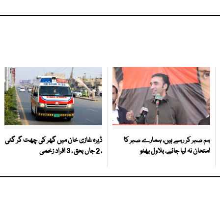
ہم صبر کر رہے ہیں، ہمارے صبر کا
ڈیرہ غازی خان میں گھر کی چھت گر گئی
امتحان نہ لیا جائے، بلاول بھٹو
، 2 جاں بحق ، 3 افراد زخمی