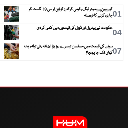
کیریبین پریمیئر لیگ ، قومی کرکٹرز کو این او سی 19 اگست کو
01
جاری کرنے کا فیصلہ
حکومت نے پیٹرول اور ڈیزل کی قیمتوں میں کمی کر دی
04
سونے کی قیمت میں مسلسل تیسرے روز بڑا اضافہ ، فی تولہ ریٹ
07
کہاں تک جا پہنچا؟