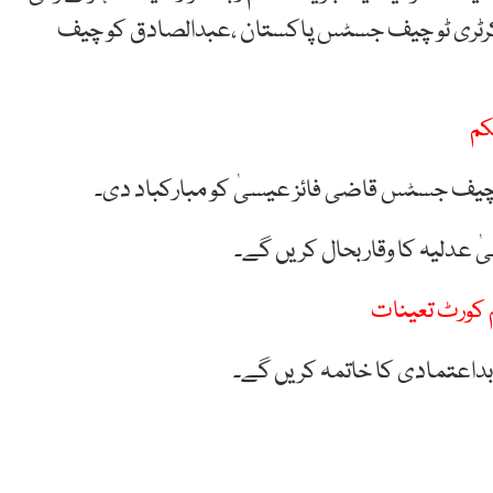
یکرٹری ٹو چیف جسٹس پاکستان ،عبدالصادق کو چیف
کم
چیف جسٹس قاضی فائز عیسیٰ کو مبارکباد دی۔
عدلیہ کا وقار بحال کریں گے۔
م کورٹ تعینات
اعتمادی کا خاتمہ کریں گے۔