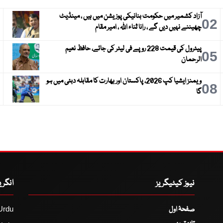
آزاد کشمیر میں حکومت بنانیکی پوزیشن میں ہیں ، مینڈیٹ
3
02
چھیننے نہیں دیں گے ، رانا ثناء اللہ ، امیر مقام
پیٹرول کی قیمت 228 روپے فی لیٹر کی جائے، حافظ نعیم
6
05
الرحمان
ویمنز ایشیا کپ 2026، پاکستان اور بھارت کا مقابلہ دبئی میں ہو
9
08
گا
نیوز کیٹیگریز
انگر
صفحۂ اول
Urdu