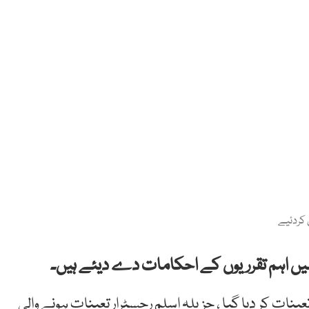
کردئیے
ں اہم تقرریوں کے احکامات دے دیئے ہیں۔
نات کر دیا گیا ، جزیلہ اسلم رجسٹرار تعینات ہونے والی