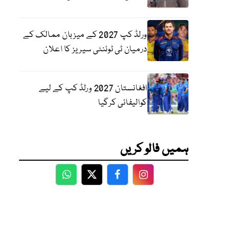
ورلڈ کپ 2027 کے میزبان ممالک کے
درمیان ٹی ٹوئنٹی سیریز کا اعلان
افغانستان 2027 ورلڈ کپ کے لیے
کوالیفائی کرگیا
ہمیں فالو کریں
WhatsApp
Twitter
Facebook
Facebook