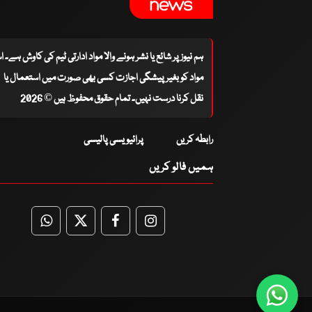
ہم نیوز پر شائع یا نشر ہونے والا مواد ادارتی ٹیم کی کاوش ہے۔ 
مواد کو بغیر پیشگی اجازت کسی بھی صورت میں استعمال یا
نقل کرنا درست نہیں۔ تمام حقوق محفوظ ہیں © 2026
رابطہ کریں
پرائیویسی پالیسی
ہمیں فالو کریں
WhatsApp
Twitter
Facebook
Facebook