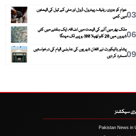
عوام کو جزوی ریلیف، پیٹرول، ڈیزل اور مٹی کے تیل کی قیمتوں
0
میں کمی
ملک بھر میں آٹے کی قیمت میں اضافہ، ایک ہفتے میں کئی
0
شہروں میں 20 کلو تھیلا 100 روپے تک مہنگا
پشاور ہائیکورٹ نے افغان شہریوں کی عارضی قیام کی درخواستیں
0
مسترد کر دیں
یزی سیکشنز
Pakistan News in 