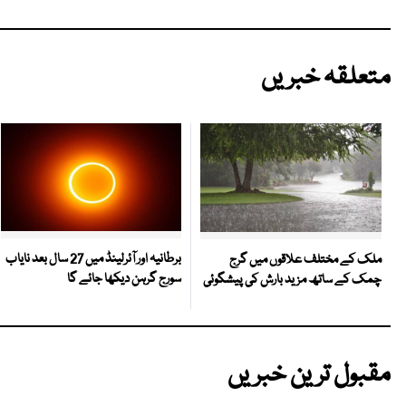
متعلقہ خبریں
برطانیہ اور آئرلینڈ میں 27 سال بعد نایاب
ملک کے مختلف علاقوں میں گرج
سورج گرہن دیکھا جائے گا
چمک کے ساتھ مزید بارش کی پیشگوئی
مقبول ترین خبریں