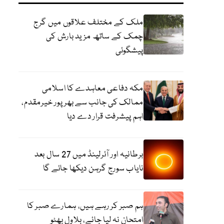
ملک کے مختلف علاقوں میں گرج
چمک کے ساتھ مزید بارش کی
پیشگوئی
مکہ دفاعی معاہدے کا اسلامی
ممالک کی جانب سے بھرپور خیرمقدم،
اہم پیشرفت قرار دے دیا
برطانیہ اور آئرلینڈ میں 27 سال بعد
نایاب سورج گرہن دیکھا جائے گا
ہم صبر کر رہے ہیں، ہمارے صبر کا
امتحان نہ لیا جائے، بلاول بھٹو