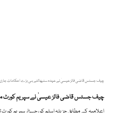
چیف جسٹس قاضی فائز عیسیٰ نے عہدہ سنبھالتے ہی بڑے احکامات جاری 
چیف جسٹس قاضی فائز عیسیٰ نے سپریم کورٹ می
اعلامیہ کے مطابق جزیلہ اسلم کو رجسڑار سپریم کورٹ تعی