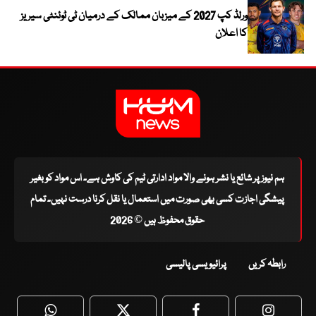
ورلڈ کپ 2027 کے میزبان ممالک کے درمیان ٹی ٹوئنٹی سیریز
کا اعلان
ہم نیوز پر شائع یا نشر ہونے والا مواد ادارتی ٹیم کی کاوش ہے۔ اس مواد کو بغیر
پیشگی اجازت کسی بھی صورت میں استعمال یا نقل کرنا درست نہیں۔ تمام
حقوق محفوظ ہیں © 2026
رابطہ کریں
پرائیویسی پالیسی