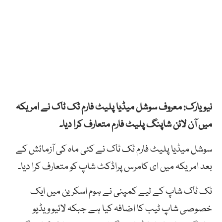
نیویارک: معروف سوشل میڈیا پلیٹ فارم ٹک ٹاک نے امریکہ
میں آن لائن شاپنگ پلیٹ فارم متعارف کرا دیا۔
سوشل میڈیا پلیٹ فارم ٹک ٹاک نے کئی ماہ کی آزمائش کے
بعد امریکہ میں ای کامرس پراڈکٹ شاپ کو متعارف کرا دیا۔
ٹک ٹاک شاپ کے لیے کمپنی نے ہوم اسکرین میں ایک
خصوصی شاپ ٹیب کا اضافہ کیا ہے جبکہ لائیو ویڈیو