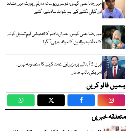
میر رضا علی کیس: دوسری پوسٹ مارٹم رپورٹ میں تشدد
اور گولی لگنے کے اہم شواہد سامنے آگئے
میر رضا علی کیس، جبران ناصر کا تفتیشی ٹیم تبدیل کرنے
کا مطالبہ، والدین کا موقف بھی آ گیا
ایران کا آبنائے ہرمز پر ٹول عائد کرنے کا منصوبہ نہیں،
امریکی نائب صدر
ہمیں فالو کریں
WhatsApp
Twitter
Facebook
Faceboo
متعلقہ خبریں