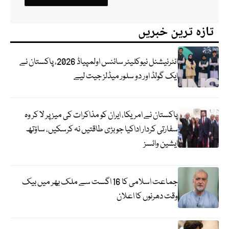
تازہ ترین خبریں
انٹرنیشنل نیوکلیئر سائنس اولمپیاڈ 2026، پاکستان نے
ایک گولڈ اور دو سلور میڈلز جیت لیے
پاکستان نے امریکا، ایران کو مذاکرات کی میز پر لا کر وہ
سفارتی کردار اداکیا جو بڑی طاقتیں نہ کرسکیں، ساؤتھ
ایشین وائسز
جماعت اسلامی کا 16 اگست سے ملک بھر میں بیک
وقت دھرنوں کا اعلان