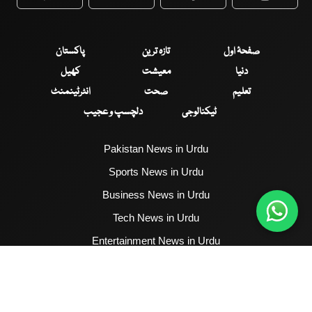
WhatsApp
Twitter
Facebook
Faceboo
صفحۂ اول
تازہ ترین
پاکستان
دنیا
معیشت
کھیل
تعلیم
صحت
انٹرٹینمنٹ
ٹیکنالوجی
دلچسپ و عجیب
Pakistan News in Urdu
Sports News in Urdu
Business News in Urdu
Tech News in Urdu
Entertainment News in Urdu
Health News in Urdu
Hum News English