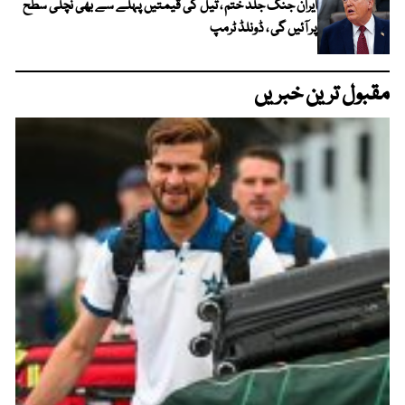
ایران جنگ جلد ختم ، تیل کی قیمتیں پہلے سے بھی نچلی سطح
پر آئیں گی ، ڈونلڈ ٹرمپ
مقبول ترین خبریں