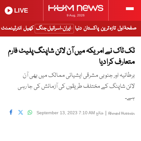
LIVE
9 Aug, 2026
صفحۂ اول
تازہ ترین
پاکستان
دنیا
ایران-اسرائیل جنگ
کھیل
انٹرٹینمنٹ
ٹک ٹاک نے امریکہ میں آن لائن شاپنگ پلیٹ فارم
متعارف کرا دیا
برطانیہ اور جنوبی مشرقی ایشیائی ممالک میں بھی آن
لائن شاپنگ کے مختلف طریقوں کی آزمائش کی جا رہی
ہے۔
|
شائع
September 13, 2023 7:10 AM
Ahmed Hussain