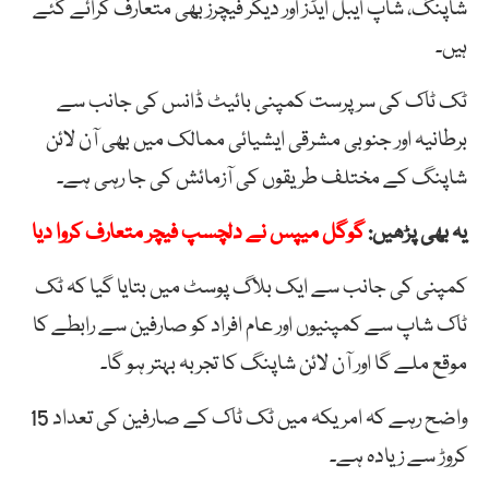
شاپنگ، شاپ ایبل ایڈز اور دیگر فیچرز بھی متعارف کرائے گئے
ہیں۔
ٹک ٹاک کی سرپرست کمپنی بائیٹ ڈانس کی جانب سے
برطانیہ اور جنوبی مشرقی ایشیائی ممالک میں بھی آن لائن
شاپنگ کے مختلف طریقوں کی آزمائش کی جا رہی ہے۔
یہ بھی پڑھیں:
گوگل میپس نے دلچسپ فیچر متعارف کروا دیا
کمپنی کی جانب سے ایک بلاگ پوسٹ میں بتایا گیا کہ ٹک
ٹاک شاپ سے کمپنیوں اور عام افراد کو صارفین سے رابطے کا
موقع ملے گا اور آن لائن شاپنگ کا تجربہ بہتر ہو گا۔
واضح رہے کہ امریکہ میں ٹک ٹاک کے صارفین کی تعداد 15
کروڑ سے زیادہ ہے۔