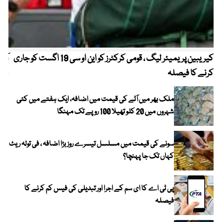
کیریبین پریمیئر لیگ ، قومی کرکٹرز کو این او سی 19 اگست کو جاری
آز
کرنے کا فیصلہ
چھی
ملک بھر میں آٹے کی قیمت میں اضافہ، ایک ہفتے میں کئی
شہروں میں 20 کلو تھیلا 100 روپے تک مہنگا
سونے کی قیمت میں مسلسل تیسرے روز بڑا اضافہ ، فی تولہ ریٹ
کہاں تک جا پہنچا؟
پی ٹی اے کا ای سم کے اجرا اور تبدیلی کی فیس کم کرنے کا
فیصلہ