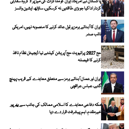
پاکستان نے امریکا، ایران کو مذاکرات کی میز پر لا کر وہ سفارتی
کردار اداکیا جو بڑی طاقتیں نہ کرسکیں، ساؤتھ ایشین وائسز
ایران کا آبنائے ہرمز پر ٹول عائد کرنے کا منصوبہ نہیں، امریکی
نائب صدر
حج 2027: پرائیویٹ حج آپریشن کیلئے نیا ڈیجیٹل نظام نافذ
کرنے کا فیصلہ
ایران اور عمان آبنائے ہرمز سے متعلق معاہدے کے قریب پہنچ
گئے، عباس عراقچی
مکہ دفاعی معاہدے کا اسلامی ممالک کی جانب سے بھرپور
خیرمقدم، اہم پیشرفت قرار دے دیا