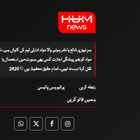
ہم نیوز پر شائع یا نشر ہونے والا مواد ادارتی ٹیم کی کاوش ہے۔ 
مواد کو بغیر پیشگی اجازت کسی بھی صورت میں استعمال یا
نقل کرنا درست نہیں۔ تمام حقوق محفوظ ہیں © 2026
رابطہ کریں
پرائیویسی پالیسی
ہمیں فالو کریں
WhatsApp
Twitter
Facebook
Facebook