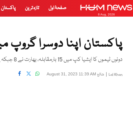
صفحۂ اول
تازہ ترین
پاکستان
6 Aug, 2026
پاکستان اپنا دوسرا گروپ م
دونوں ٹیموں کا ایشیا کپ میں 15 بارمقابلہ، بھارت نے 8 جبکہ پاکستان نے 6 میچز میں کامیابی حاصل کی
|
شائع
August 31, 2023 11:39 AM
Lal Khan