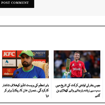
جوس بٹلر ٹی ٹوئنٹی کرکٹ کی تاریخ میں
بابر اعظم کی ویسٹ انڈیز کیخلاف شاندار
سب سے زیادہ رنز بنانے والے کھلاڑی بن
کارکردگی ، عمران خان کا ریکارڈ برابر کر
گئے
دیا