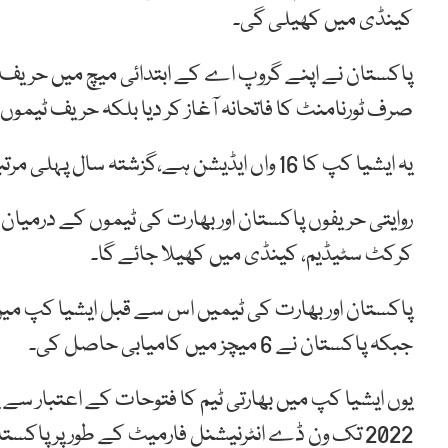
کینڈی میں کھیلی گی۔
صرف ٹورنامنٹ کا فاتحانہ آغاز کر دیا بلکہ حریف ٹیم
یہ ایشیا کپ کا 16 واں ایڈیشن ہے،گزشتہ سال پہلی مرتبہ ایشیا کپ ٹی۔20فارمیٹ میں کھیلا گیا تھا۔
کرکٹ سٹیڈیم، کینڈی میں کھیلا جائے گا۔
جبکہ پاکستان نے 6 میچز میں کامیابی حاصل کی۔
2022 تک ون ڈے انٹرنیشنل فارمیٹ کے طور پر پاکست