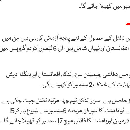
ے
 ٹیم دفاعی چیمپئن ہے،ٹورنامنٹ میں 6 ٹیمیں ٹائٹل کے حصول کے لئے پنجہ آزمائی کررہی ہیں جن میں
پاکستان،دفاعی چیمپئن سری لنکا،بھارت، بنگلہ دیش، افغانستان اور نیپال شامل ہیں، ان 6 ٹیموں کو دو گروپس می
میں دفاعی چیمپئن سری لنکا، افغانستان اور بنگلہ دیش
2 ستمبر کو کھیلے گی۔
بہ ٹائٹل جیتنے کا اعزاز حاصل ہے۔ سری لنکن ٹیم چھ مرتبہ ٹائٹل جیت چکی ہے
جبکہ پاکستان کی ٹیم دو مرتبہ ٹائٹل اپنے نام کر چکی ہے۔ٹورنامنٹ کا سپر فور مرحلہ 6ستمبر سے شروع ہوکر 15
ا فائنل میچ 17 ستمبر کو کھیلا جائے گا۔