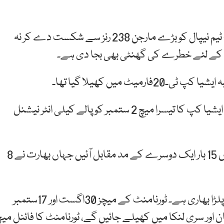
پاکستان نے اپنے گروپ اے کے ابتدائی میچ میں حریف ٹیم نیپال کو بڑے مارجن 238 رنز سے شکست دے کر نہ
وں کے لئے خطرے کی گھنٹی بھی بجا دی ہے۔
روایتی حریفوں پاکستان اور بھارت کی ٹیموں کے درمیان ایشیا کپ کا تیسرا میچ 2 ستمبر کو پالے کیلی انٹر نیشنل
پاکستان اور بھارت کی ٹیمیں اس سے قبل ایشیا کپ میں 15 بار ایک دوسرے کے مد مقابل آئیں جہاں بھارت نے 8
یوں ایشیا کپ میں بھارتی ٹیم کا فتوحات کے اعتبار سے پلڑا بھاری ہے۔ ٹورنامنٹ کے میچز 30اگست اور 17ستمبر
ان اور سری لنکا میں کھیلے جائیں گے، ٹورنامنٹ کا فائنل می