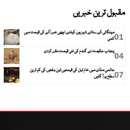
مقبول ترین خبریں
مہنگائی کے ستائے شہریوں کیلئے اچھی خبر، آٹے کی قیمت میں
01
کمی
پنجاب حکومت نے گندم کی نئی قیمت مقرر کردی
04
عالمی منڈی میں خام تیل کی قیمتیں تین ہفتوں کی کم ترین
07
سطح پر آ گئیں