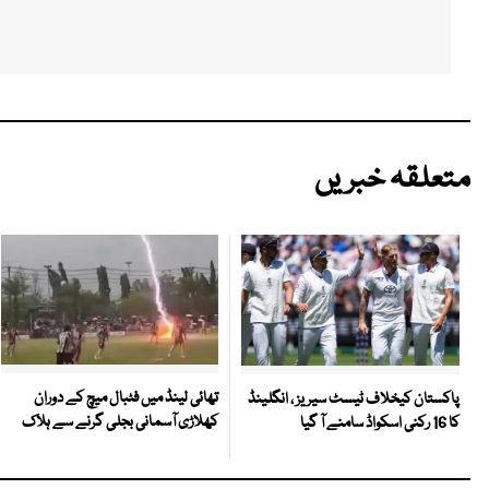
متعلقہ خبریں
تھائی لینڈ میں فٹبال میچ کے دوران
پاکستان کیخلاف ٹیسٹ سیریز ، انگلینڈ
کھلاڑی آسمانی بجلی گرنے سے ہلاک
کا 16 رکنی اسکواڈ سامنے آ گیا