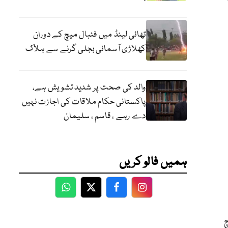
تھائی لینڈ میں فٹبال میچ کے دوران
کھلاڑی آسمانی بجلی گرنے سے ہلاک
والد کی صحت پر شدید تشویش ہے،
پاکستانی حکام ملاقات کی اجازت نہیں
دے رہے ، قاسم ، سلیمان
ہمیں فالو کریں
WhatsApp
Twitter
Facebook
Facebook
چ