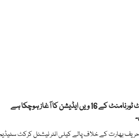
ایشین کرکٹ کونسل کے زیر اہتمام ایشیا کپ کرکٹ ٹورنامنٹ کے 16 ویں ایڈیشن کا آغاز ہوچکا ہے
۔
را گروپ میچ 2 ستمبر کو روایتی حریف بھارت کے خلاف پالے کیلی انٹر نیشنل کرکٹ سٹیڈیم