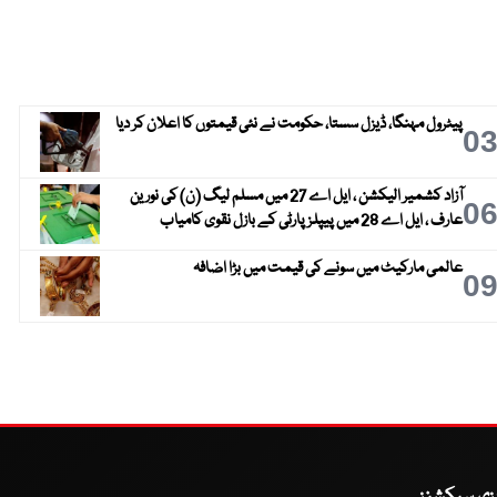
پیٹرول مہنگا، ڈیزل سستا، حکومت نے نئی قیمتوں کا اعلان کر دیا
0
آزاد کشمیر الیکشن ، ایل اے 27 میں مسلم لیگ (ن) کی نورین
0
عارف ، ایل اے 28 میں پیپلز پارٹی کے بازل نقوی کامیاب
عالمی مارکیٹ میں سونے کی قیمت میں بڑا اضافہ
0