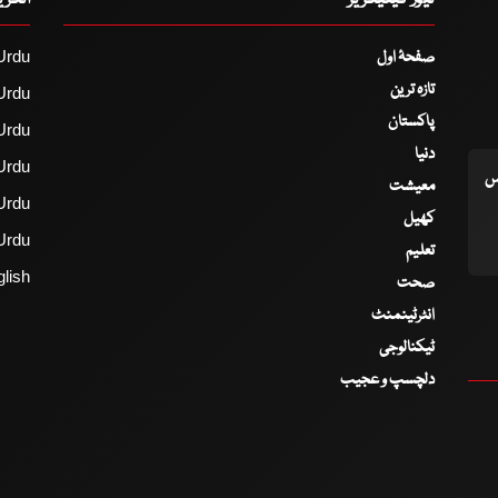
نیوز کیٹیگریز
انگر
صفحۂ اول
Urdu
تازہ ترین
Urdu
پاکستان
Urdu
دنیا
Urdu
اس
معیشت
Urdu
کھیل
Urdu
تعلیم
lish
صحت
انٹرٹینمنٹ
ٹیکنالوجی
دلچسپ و عجیب