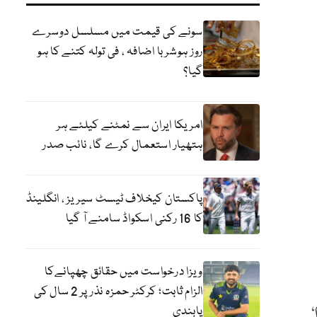
سونے کی قیمت میں مسلسل دوسرے
روز ہوشربا اضافہ ، فی تولہ کتنے کا ہو
گیا؟
امریکا ایران سے نمٹنے کیلئے ہر
ہتھیار استعمال کرے گا، نائب صدر
پاکستان کیخلاف ٹیسٹ سیریز ، انگلینڈ
کا 16 رکنی اسکواڈ سامنے آ گیا
ویزا درخواست میں حقائق چھپانےکا
الزام ثابت؛ کرکٹر حمزہ نذر پر 2 سال کی
،
پابندی