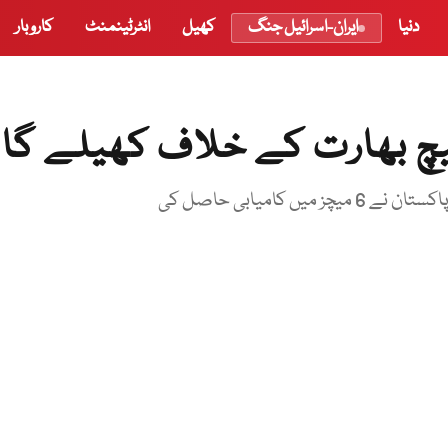
دنیا
ایران-اسرائیل جنگ
کھیل
انٹرٹینمنٹ
کاروبار
یچ بھارت کے خلاف کھیلے گا