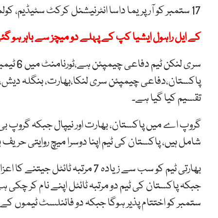
17 ستمبر کو آر پریما داسا انٹرنیشنل کرکٹ سٹیڈیم، کولمبو میں کھیلا جائے گا۔
کے ایل راہول ایشیا کپ کے پہلے دو میچز سے باہر ہو گئ
سری لنکن
تقسیم کیا گیا ہے۔
گروپ اے میں پاکستان، بھارت اور نیپال جبکہ گروپ بی 
شامل ہیں، پاکستان کی ٹیم اپنا دوسرا میچ روایتی حریف بھارت کے خلاف 
بھارتی ٹیم کو سب سے زیادہ 7 مرت
ستمبر کو اختتام پذیر ہوگا جبکہ دو فائنلسٹ ٹیموں کے درمیان ٹورنامنٹ ک