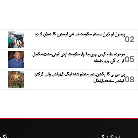
پیٹرول اور ڈیزل سستا، حکومت نے نئی قیمتوں کا اعلان کر دیا
3
02
موجودہ نظام کہیں نہیں جا رہا، حکومت اپنی آئینی مدت مکمل
6
05
کرے گی، وزیر داخلہ
پی سی بی کا ایکشن، غیر منظور شدہ لیگ کھیلنے والے کرکٹرز
9
08
کیلئے سخت وارننگ