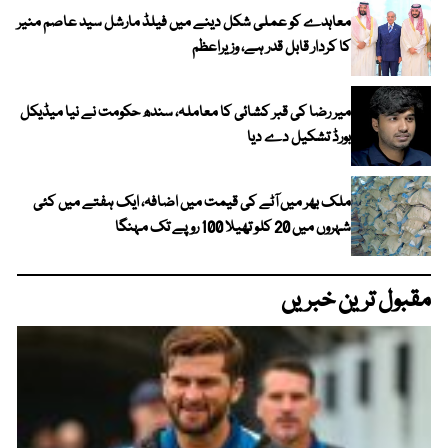
معاہدے کو عملی شکل دینے میں فیلڈ مارشل سید عاصم منیر
کا کردار قابل قدر ہے، وزیراعظم
میر رضا کی قبر کشائی کا معاملہ، سندھ حکومت نے نیا میڈیکل
بورڈ تشکیل دے دیا
ملک بھر میں آٹے کی قیمت میں اضافہ، ایک ہفتے میں کئی
شہروں میں 20 کلو تھیلا 100 روپے تک مہنگا
مقبول ترین خبریں