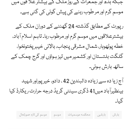
جبکہ بدھ اور جمعرات کے روز ملک کے بیشتر علا قوں میں
موسم گرم اور مر طوب رہنے کی پیش گوئی کی گئی ہے۔
رپورٹ کے مطابق گذشتہ 24 گھنٹے کے دوران ملک کے
بیشترعلاقوں میں موسم گرم اور مرطوب رہا۔ تاہم اسلام آباد،
خطہ پوٹھوہار، شمال مشرقی پنجاب، بالائی خیبر پختونخوا،
گلگت بلتستان اور کشمیر میں تیز ہواؤں اور گرج چمک کے
ساتھ بارش ہوئی۔
آج زیا دہ سے زیادہ دالبندین 42 ، دادو، خیرپوراور شہید
بینظیرآباد میں41 ڈگری سینٹی گریڈ درجہ حرارت ریکارڈ کیا
گیا۔
بارش
بارشیں
محکمہ موسمیات
موسم
موسم کی تازہ صورتحال