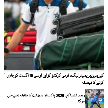
کیریبین پریمیئر لیگ ، قومی کرکٹرز کو این او سی 19 اگست کو جاری
آز
کرنے کا فیصلہ
چھی
ویمنز ایشیا کپ 2026، پاکستان اور بھارت کا مقابلہ دبئی میں
ہو گا