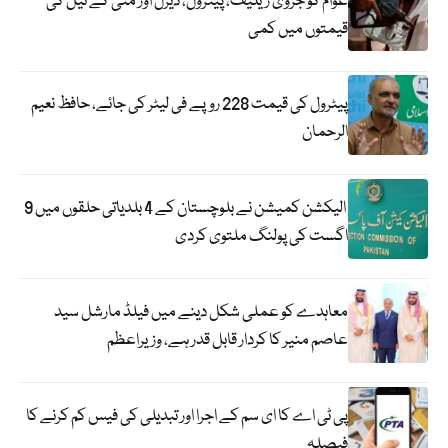
عوام کو جزوی ریلیف، پیٹرول، ڈیزل اور مٹی کے تیل کی
قیمتوں میں کمی
پیٹرول کی قیمت 228 روپے فی لیٹر کی جائے، حافظ نعیم
الرحمان
الیکشن کمیشن نے بلوچستان کے 4 بلدیاتی حلقوں میں 9
اگست کی پولنگ ملتوی کردی
معاہدے کو عملی شکل دینے میں فیلڈ مارشل سید
عاصم منیر کا کردار قابل قدر ہے، وزیراعظم
پی ٹی اے کا ای سم کے اجرا اور تبدیلی کی فیس کم کرنے کا
فیصلہ