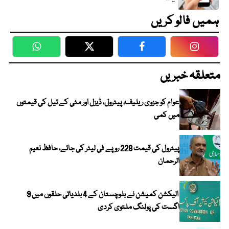
ہمیں فالو کریں
WhatsApp
Twitter
Facebook
Faceboo
متعلقہ خبریں
عوام کو جزوی ریلیف، پیٹرول، ڈیزل اور مٹی کے تیل کی قیمتوں
میں کمی
پیٹرول کی قیمت 228 روپے فی لیٹر کی جائے، حافظ نعیم
الرحمان
الیکشن کمیشن نے بلوچستان کے 4 بلدیاتی حلقوں میں 9
اگست کی پولنگ ملتوی کردی