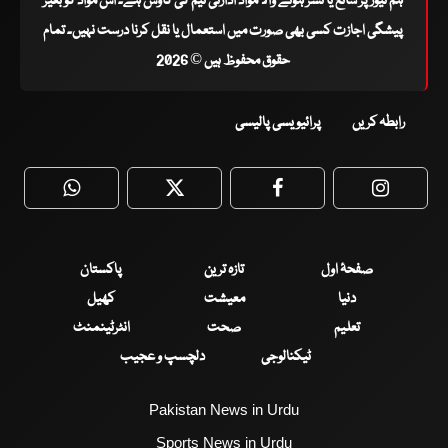
ہم نیوز پر شائع یا نشر ہونے والا مواد ادارتی ٹیم کی کاوش ہے۔ اس مواد کو بغیر
پیشگی اجازت کسی بھی صورت میں استعمال یا نقل کرنا درست نہیں۔ تمام
حقوق محفوظ ہیں © 2026
رابطہ کریں
پرائیویسی پالیسی
WhatsApp
Twitter
Facebook
Faceboo
صفحۂ اول
تازہ ترین
پاکستان
دنیا
معیشت
کھیل
تعلیم
صحت
انٹرٹینمنٹ
ٹیکنالوجی
دلچسپ و عجیب
Pakistan News in Urdu
Sports News in Urdu