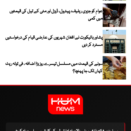
عوام کو جزوی ریلیف، پیٹرول، ڈیزل اور مٹی کے تیل کی قیمتوں
میں کمی
پشاور ہائیکورٹ نے افغان شہریوں کی عارضی قیام کی درخواستیں
مسترد کر دیں
سونے کی قیمت میں مسلسل تیسرے روز بڑا اضافہ ، فی تولہ ریٹ
کہاں تک جا پہنچا؟