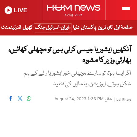
LIVE
6 Aug, 2026
صفحۂ اول
تازہ ترین
پاکستان
دنیا
ایران-اسرائیل جنگ
کھیل
انٹرٹینمنٹ
آنکھیں ایشوریا جیسی کرنی ہیں تو مچھلی کھائیں،
بھارتی وزیر کا مشورہ
اگر ایسا ہوتا تو سارے مچھلی خور ایشوریا رائے کے ہم
شکل ہوتے، اپوزیشن رہنماؤں کی تنقید
|
شائع
August 24, 2023 1:36 PM
Lal Khan