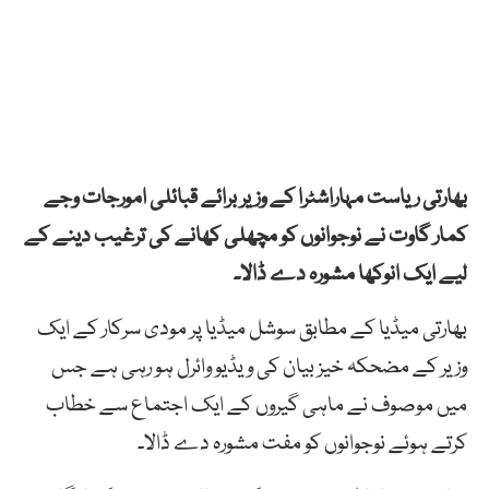
بھارتی ریاست مہاراشٹرا کے وزیر برائے قبائلی امورجات وجے
کمار گاوت نے نوجوانوں کو مچھلی کھانے کی ترغیب دینے کے
لیے ایک انوکھا مشورہ دے ڈالا۔
بھارتی میڈیا کے مطابق سوشل میڈیا پر مودی سرکار کے ایک
وزیر کے مضحکہ خیز بیان کی ویڈیو وائرل ہو رہی ہے جس
میں موصوف نے ماہی گیروں کے ایک اجتماع سے خطاب
کرتے ہوئے نوجوانوں کو مفت مشورہ دے ڈالا۔