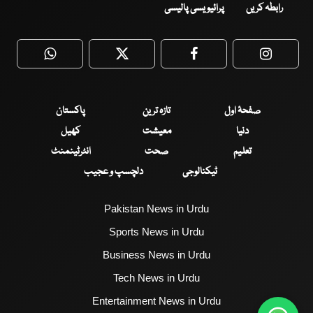
رابطہ کریں
پرائیویسی پالیسی
WhatsApp
Twitter
Facebook
Faceboo
صفحۂ اول
تازہ ترین
پاکستان
دنیا
معیشت
کھیل
تعلیم
صحت
انٹرٹینمنٹ
ٹیکنالوجی
دلچسپ و عجیب
Pakistan News in Urdu
Sports News in Urdu
Business News in Urdu
Tech News in Urdu
Entertainment News in Urdu