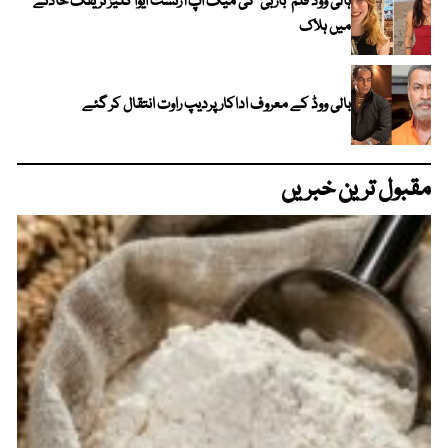
ہالی ووڈ فلم ’باربی‘ کی میک اپ آرٹسٹ ایوا گلیز ٹریفک حادثے
میں ہلاک
بالی ووڈ کے معروف اداکار پردیپ راوت انتقال کر گئے
مقبول ترین خبریں