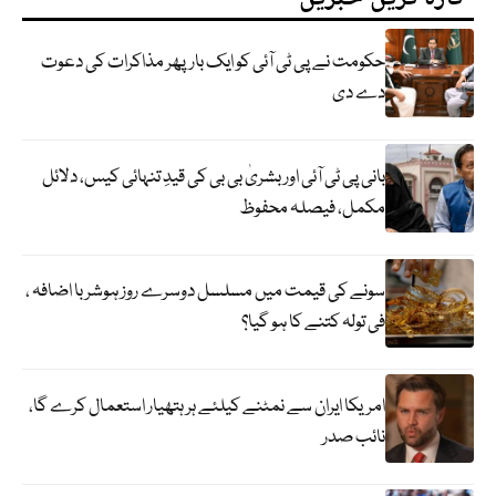
حکومت نے پی ٹی آئی کو ایک بارپھر مذاکرات کی دعوت
دے دی
بانی پی ٹی آئی اور بشریٰ بی بی کی قیدِ تنہائی کیس، دلائل
مکمل، فیصلہ محفوظ
سونے کی قیمت میں مسلسل دوسرے روز ہوشربا اضافہ ،
فی تولہ کتنے کا ہو گیا؟
امریکا ایران سے نمٹنے کیلئے ہر ہتھیار استعمال کرے گا،
نائب صدر