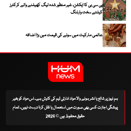
پی سی بی کا ایکشن، غیر منظور شدہ لیگ کھیلنے والے کرکٹرز
کیلئے سخت وارننگ
عالمی مارکیٹ میں سونے کی قیمت میں بڑا اضافہ
ہم نیوز پر شائع یا نشر ہونے والا مواد ادارتی ٹیم کی کاوش ہے۔ اس مواد کو بغیر
پیشگی اجازت کسی بھی صورت میں استعمال یا نقل کرنا درست نہیں۔ تمام
حقوق محفوظ ہیں © 2026