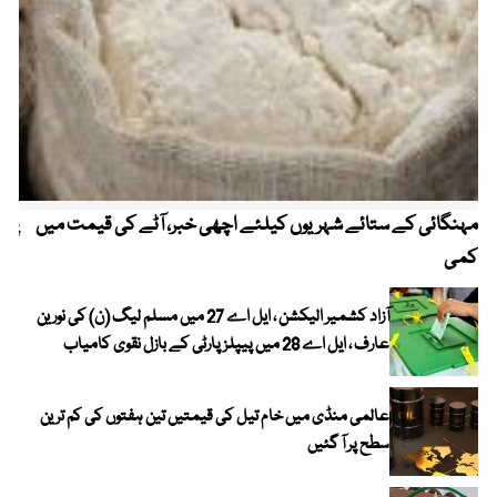
مہنگائی کے ستائے شہریوں کیلئے اچھی خبر، آٹے کی قیمت میں
پیٹ
کمی
آزاد کشمیر الیکشن ، ایل اے 27 میں مسلم لیگ (ن) کی نورین
عارف ، ایل اے 28 میں پیپلز پارٹی کے بازل نقوی کامیاب
عالمی منڈی میں خام تیل کی قیمتیں تین ہفتوں کی کم ترین
سطح پر آ گئیں