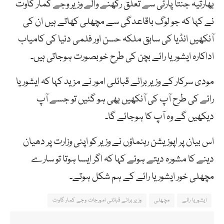
بھارتیہ جنتا پارٹی سے تعلق رکھنے والے وزیر وجے کمار گاوت
نے کہا کہ جو لوگ باقاعدگی سے مچھلی کھاتے ہیں ان کی
آنکھیں انڈیا کی سابق ملکہ حسن اور فلمی دنیا کی کامیاب
اداکارہ ایشوریا رائے بچن کی طرح خوبصورت ہوجاتی ہیں۔
مودی سرکار کے وزیر برائے قبائلی امور نے مزید کہا کہ ایشوریا
رائے کی طرح آپ کی آنکھیں بھی ہو گئیں تو جسے آپ
دیکھیں گے وہ آپ کا ہوجائے گا۔
اس بیان پر اپوزیشن رہنماؤں نے وزیر کو اپنی وزارت پر دھیان
دینے کا مشورہ دیتے ہوئے کہا کہ اگر ایسا ہوتا تو سارے
مچھلی خور ایشوریا رائے کے ہم شکل ہوتے۔
ایشوریا رائے
مچھلی
وزیر برائے قبائلی امورجات وجے کمار گاوت