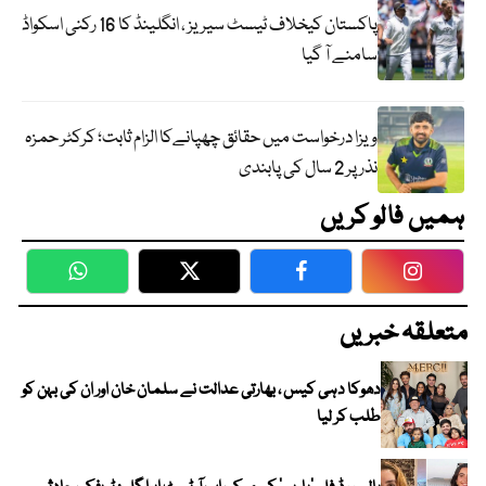
پاکستان کیخلاف ٹیسٹ سیریز ، انگلینڈ کا 16 رکنی اسکواڈ
سامنے آ گیا
ویزا درخواست میں حقائق چھپانےکا الزام ثابت؛ کرکٹر حمزہ
نذر پر 2 سال کی پابندی
ہمیں فالو کریں
WhatsApp
Twitter
Facebook
Faceboo
متعلقہ خبریں
دھوکا دہی کیس ، بھارتی عدالت نے سلمان خان اور ان کی بہن کو
طلب کر لیا