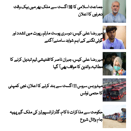
جماعت اسلامی کا 16 اگست سے ملک بھر میں بیک وقت
دھرنوں کا اعلان
میر رضا علی کیس: دوسری پوسٹ مارٹم رپورٹ میں تشدد اور
گولی لگنے کے اہم شواہد سامنے آگئے
میر رضا علی کیس، جبران ناصر کا تفتیشی ٹیم تبدیل کرنے کا
مطالبہ، والدین کا موقف بھی آ گیا
میٹرو بس سروس 11 اگست سے بند کرنے کا اعلان، نجی کمپنی
کا حتمی نوٹس
حکومت سے مذاکرات ناکام، گڈز ٹرانسپورٹرز کی ملک گیر پہیہ
جام ہڑتال شروع