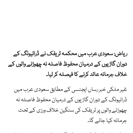
ریاض: سعودی عرب میں محکمہ ٹریفک نے ڈرائیونگ کے
دوران گاڑیوں کے درمیان محفوظ فاصلہ نہ چھوڑنے والوں کے
خلاف جرمانہ عائد کرنے کا فیصلہ کر لیا۔
غیر ملکی خبر رساں ایجنسی کے مطابق سعودی عرب میں
ڈرائیونگ کے دوران گاڑیوں کے درمیان محفوظ فاصلہ نہ
چھوڑنے والوں پر ٹریفک کی سنگین خلاف ورزی کے تحت
جرمانہ کیا جائے گا۔