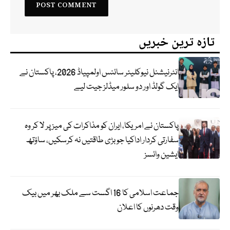
تازہ ترین خبریں
انٹرنیشنل نیوکلیئر سائنس اولمپیاڈ 2026، پاکستان نے
ایک گولڈ اور دو سلور میڈلز جیت لیے
پاکستان نے امریکا، ایران کو مذاکرات کی میز پر لا کر وہ
سفارتی کردار اداکیا جو بڑی طاقتیں نہ کرسکیں، ساؤتھ
ایشین وائسز
جماعت اسلامی کا 16 اگست سے ملک بھر میں بیک
وقت دھرنوں کا اعلان