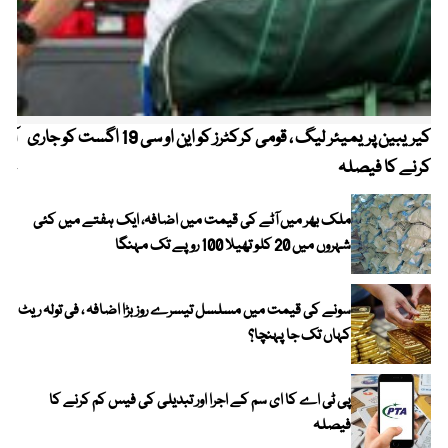
کیریبین پریمیئر لیگ ، قومی کرکٹرز کو این او سی 19 اگست کو جاری
آز
کرنے کا فیصلہ
چھی
ملک بھر میں آٹے کی قیمت میں اضافہ، ایک ہفتے میں کئی
شہروں میں 20 کلو تھیلا 100 روپے تک مہنگا
سونے کی قیمت میں مسلسل تیسرے روز بڑا اضافہ ، فی تولہ ریٹ
کہاں تک جا پہنچا؟
پی ٹی اے کا ای سم کے اجرا اور تبدیلی کی فیس کم کرنے کا
فیصلہ