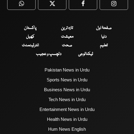
WhatsApp
Twitter
Facebook
Faceboo
صفحۂ اول
تازہ ترین
پاکستان
دنیا
معیشت
کھیل
تعلیم
صحت
انٹرٹینمنٹ
ٹیکنالوجی
دلچسپ و عجیب
Pakistan News in Urdu
Sports News in Urdu
Business News in Urdu
Tech News in Urdu
Entertainment News in Urdu
Health News in Urdu
Hum News English