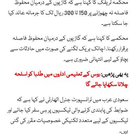
محکمہ ٹریفک کا کہنا ہے کہ گاڑیوں کے درمیان محفوظ
فاصلہ نہ چھوڑنے پر 150 تا 300 ریال تک کا جرمانہ عائد کیا
جا سکتا ہے۔
محکمے کا کہنا ہے کہ گاڑیوں کے درمیان محفوظ فاصلہ
برقرار رکھنا، اچانک بریک لگنے کی صورت میں حادثات سے
بچاؤ کے لیے انتہائی ضروری ہے۔
یہ بھی پڑھیں:
روس کے تعلیمی اداروں میں طلبا کو اسلحہ
چلانا سکھایا جائے گا
سعودی عرب میں ٹرانسپورٹ جنرل اتھارٹی نے کہا ہے کہ
ضوابط کی پابندی کرنے والی ٹیکسیوں پر ہی سفر کیا جائے اور
ٹیکسیوں کے لیے متعدد تکنیکی خصوصیات مقرر کی گئی
ہیں۔