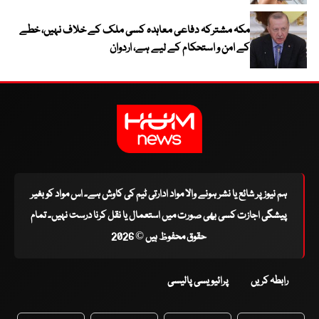
مکہ مشترکہ دفاعی معاہدہ کسی ملک کے خلاف نہیں، خطے
کے امن و استحکام کے لیے ہے، اردوان
ہم نیوز پر شائع یا نشر ہونے والا مواد ادارتی ٹیم کی کاوش ہے۔ اس مواد کو بغیر
پیشگی اجازت کسی بھی صورت میں استعمال یا نقل کرنا درست نہیں۔ تمام
حقوق محفوظ ہیں © 2026
رابطہ کریں
پرائیویسی پالیسی