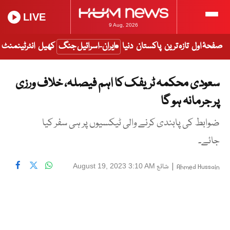
LIVE
9 Aug, 2026
صفحۂ اول
تازہ ترین
پاکستان
دنیا
ایران-اسرائیل جنگ
کھیل
انٹرٹینمنٹ
سعودی محکمہ ٹریفک کا اہم فیصلہ، خلاف ورزی
پر جرمانہ ہو گا
ضوابط کی پابندی کرنے والی ٹیکسیوں پر ہی سفر کیا
جائے۔
|
شائع
August 19, 2023 3:10 AM
Ahmed Hussain