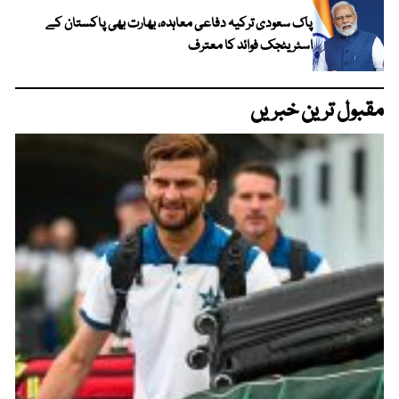
پاک سعودی ترکیہ دفاعی معاہدہ، بھارت بھی پاکستان کے
اسٹریٹجک فوائد کا معترف
مقبول ترین خبریں