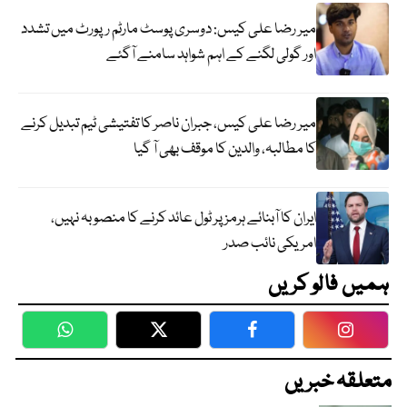
میر رضا علی کیس: دوسری پوسٹ مارٹم رپورٹ میں تشدد
اور گولی لگنے کے اہم شواہد سامنے آگئے
میر رضا علی کیس، جبران ناصر کا تفتیشی ٹیم تبدیل کرنے
کا مطالبہ، والدین کا موقف بھی آ گیا
ایران کا آبنائے ہرمز پر ٹول عائد کرنے کا منصوبہ نہیں،
امریکی نائب صدر
ہمیں فالو کریں
WhatsApp
Twitter
Facebook
Faceboo
متعلقہ خبریں