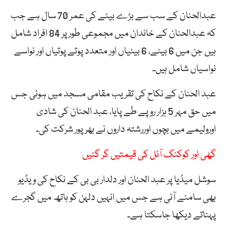
عبدالحنان کے سب سے بڑے بیٹے کی عمر 70 سال ہے جب
کہ عبدالحنان کے خاندان میں مجموعی طور پر 84 افراد شامل
ہیں جن میں 6 بیٹے، 6 بیٹیاں اور متعدد پوتے پوتیاں اور نواسے
نواسیاں شامل ہیں۔
عبد الحنان کے نکاح کی تقریب مقامی مسجد میں ہوئی جس
میں حق مہر 5 ہزار روپے طے پایا، عبد الحنان کی شادی
اورولیمے میں بچوں اوررشتہ داروں نے بھرپور شرکت کی۔
گھی اور کوکنگ آئل کی قیمتیں گر گئیں
سوشل میڈیا پر عبد الحنان اور دلدار بی بی کے نکاح کی ویڈیو
بھی سامنے آئی ہے جس میں انہیں دلہن کو ہاتھ میں گجرے
پہناتے دیکھا جاسکتا ہے۔