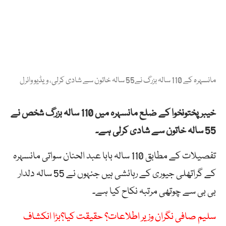
مانسہرہ کے 110 سالہ بزرگ نے55 سالہ خاتون سے شادی کرلی، ویڈیو وائرل
خیبر پختونخوا کے ضلع مانسہرہ میں 110 سالہ بزرگ شخص نے
55 سالہ خاتون سے شادی کرلی ہے۔
تفصیلات کے مطابق 110 سالہ بابا عبد الحنان سواتی مانسہرہ
کے گراتھلی جیوری کے رہائشی ہیں جنہوں نے 55 سالہ دلدار
بی بی سے چوتھی مرتبہ نکاح کیا ہے۔
سلیم صافی نگران وزیر اطلاعات؟ حقیقت کیا؟بڑا انکشاف