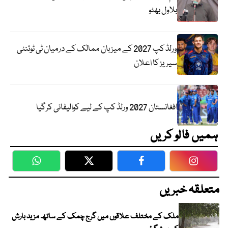
بلاول بھٹو
ورلڈ کپ 2027 کے میزبان ممالک کے درمیان ٹی ٹوئنٹی
سیریز کا اعلان
افغانستان 2027 ورلڈ کپ کے لیے کوالیفائی کرگیا
ہمیں فالو کریں
WhatsApp
Twitter
Facebook
Faceboo
متعلقہ خبریں
ملک کے مختلف علاقوں میں گرج چمک کے ساتھ مزید بارش