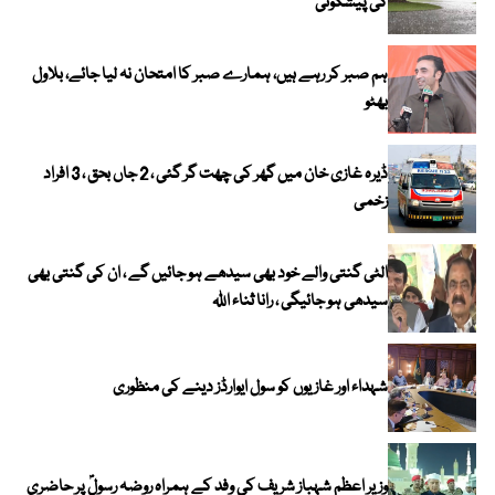
کی پیشگوئی
ہم صبر کر رہے ہیں، ہمارے صبر کا امتحان نہ لیا جائے، بلاول
بھٹو
ڈیرہ غازی خان میں گھر کی چھت گر گئی ، 2 جاں بحق ، 3 افراد
زخمی
الٹی گنتی والے خود بھی سیدھے ہو جائیں گے ، ان کی گنتی بھی
سیدھی ہو جائیگی ، رانا ثناء اللہ
شہداء اور غازیوں کو سول ایوارڈز دینے کی منظوری
وزیر اعظم شہباز شریف کی وفد کے ہمراہ روضہ رسولؐ پر حاضری