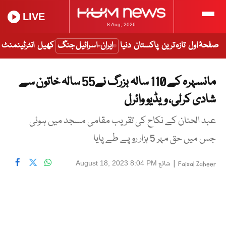
LIVE
8 Aug, 2026
صفحۂ اول
تازہ ترین
پاکستان
دنیا
ایران-اسرائیل جنگ
کھیل
انٹرٹینمنٹ
مانسہرہ کے 110 سالہ بزرگ نے55 سالہ خاتون سے
شادی کرلی، ویڈیو وائرل
عبد الحنان کے نکاح کی تقریب مقامی مسجد میں ہوئی
جس میں حق مہر 5 ہزار روپے طے پایا
|
شائع
August 18, 2023 8:04 PM
Faisal Zaheer