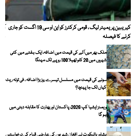
کیریبین پریمیئر لیگ ، قومی کرکٹرز کو این او سی 19 اگست کو جاری
آز
کرنے کا فیصلہ
چھی
ملک بھر میں آٹے کی قیمت میں اضافہ، ایک ہفتے میں کئی
شہروں میں 20 کلو تھیلا 100 روپے تک مہنگا
سونے کی قیمت میں مسلسل تیسرے روز بڑا اضافہ ، فی تولہ ریٹ
کہاں تک جا پہنچا؟
ویمنز ایشیا کپ 2026، پاکستان اور بھارت کا مقابلہ دبئی میں
ہو گا
پشاور ہائیکورٹ نے افغان شہریوں کی عارضی قیام کی درخواستیں