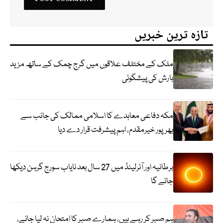
تازہ ترین خبریں
ملک کے مختلف علاقوں میں گرج چمک کے ساتھ مزید
بارش کی پیشگوئی
مکہ دفاعی معاہدے کا اسلامی ممالک کی جانب سے
بھرپور خیرمقدم، اہم پیشرفت قرار دے دیا
برطانیہ اور آئرلینڈ میں 27 سال بعد نایاب سورج گرہن دیکھا
جائے گا
ہم صبر کر رہے ہیں، ہمارے صبر کا امتحان نہ لیا جائے،