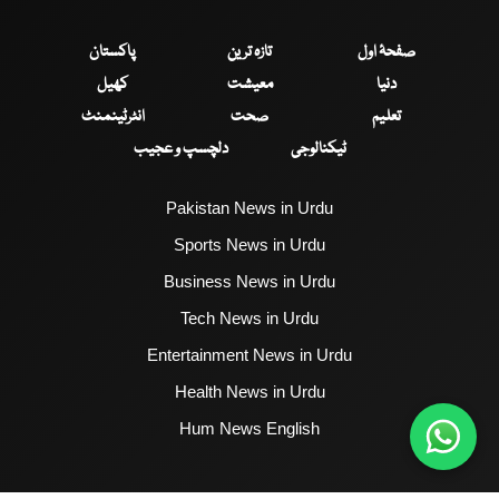
صفحۂ اول
تازہ ترین
پاکستان
دنیا
معیشت
کھیل
تعلیم
صحت
انٹرٹینمنٹ
ٹیکنالوجی
دلچسپ و عجیب
Pakistan News in Urdu
Sports News in Urdu
Business News in Urdu
Tech News in Urdu
Entertainment News in Urdu
Health News in Urdu
Hum News English