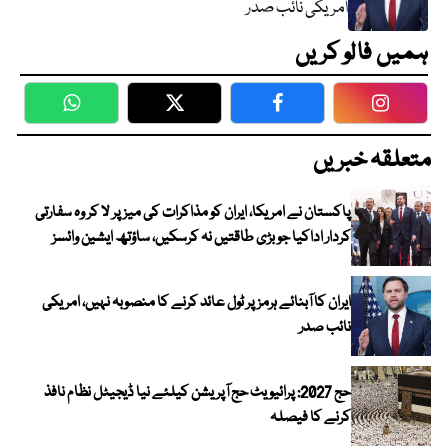
امریکی نائب صدر
ہمیں فالو کریں
WhatsApp
Twitter
Facebook
Faceboo
متعلقہ خبریں
پاکستان نے امریکا، ایران کو مذاکرات کی میز پر لا کر وہ سفارتی
کردار اداکیا جو بڑی طاقتیں نہ کرسکیں، ساؤتھ ایشین وائسز
ایران کا آبنائے ہرمز پر ٹول عائد کرنے کا منصوبہ نہیں، امریکی
نائب صدر
حج 2027: پرائیویٹ حج آپریشن کیلئے نیا ڈیجیٹل نظام نافذ
کرنے کا فیصلہ