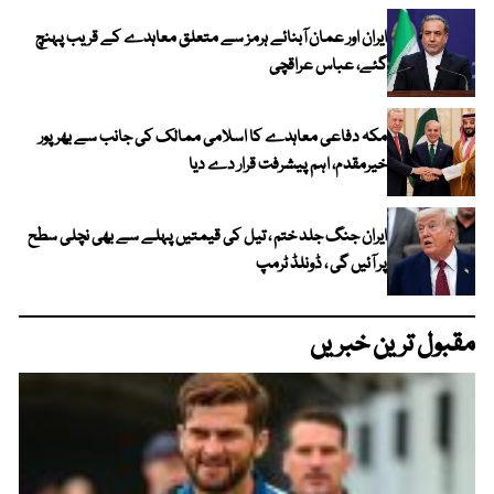
ایران اور عمان آبنائے ہرمز سے متعلق معاہدے کے قریب پہنچ
گئے، عباس عراقچی
مکہ دفاعی معاہدے کا اسلامی ممالک کی جانب سے بھرپور
خیرمقدم، اہم پیشرفت قرار دے دیا
ایران جنگ جلد ختم ، تیل کی قیمتیں پہلے سے بھی نچلی سطح
پر آئیں گی ، ڈونلڈ ٹرمپ
مقبول ترین خبریں