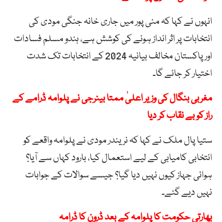
انہوں نے کہا کہ منی پور میں جاری خانہ جنگی مودی کی
انتخابات پر اثر انداز ہونے کی کوشش ہے، ہندو مسلم فسادات
اور پاکستان مخالف بیانیہ 2024 کے انتخابات تک شدت
اختیار کر جائے گا۔
مغربی بنگال کی وزیر اعلیٰ ممتا بینرجی نے پلوامہ ڈرامے کے
راز کو بے نقاب کر دیا
ستیا پال ملک نے کہا کہ نریندر مودی نے پلوامہ واقعے کو
انتخابی کامیابی کے لیے استعمال کیا، بارود کہاں سے آیا؟
ہوائی جہاز کیوں نہیں دیا گیا؟ جیسے سوالات کے جوابات
نہیں دیے گئے۔
بھارتی حکومت کا پلوامہ کے بعد ڈرون کا ڈرامہ