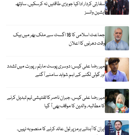
سفارتی کردار اداکیا جو بڑی طاقتیں نہ کرسکیں، ساؤتھ
ایشین وائسز
جماعت اسلامی کا 16 اگست سے ملک بھر میں بیک
وقت دھرنوں کا اعلان
میر رضا علی کیس: دوسری پوسٹ مارٹم رپورٹ میں تشدد
اور گولی لگنے کے اہم شواہد سامنے آگئے
میر رضا علی کیس، جبران ناصر کا تفتیشی ٹیم تبدیل کرنے
کا مطالبہ، والدین کا موقف بھی آ گیا
ایران کا آبنائے ہرمز پر ٹول عائد کرنے کا منصوبہ نہیں،