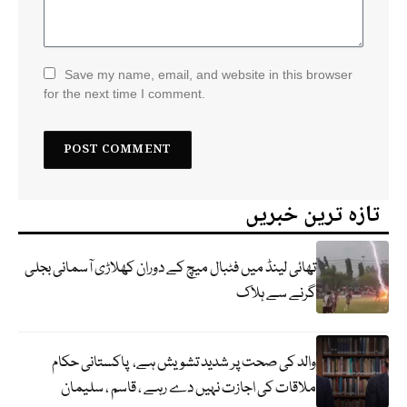
Save my name, email, and website in this browser
for the next time I comment.
تازہ ترین خبریں
تھائی لینڈ میں فٹبال میچ کے دوران کھلاڑی آسمانی بجلی
گرنے سے ہلاک
والد کی صحت پر شدید تشویش ہے، پاکستانی حکام
ملاقات کی اجازت نہیں دے رہے ، قاسم ، سلیمان