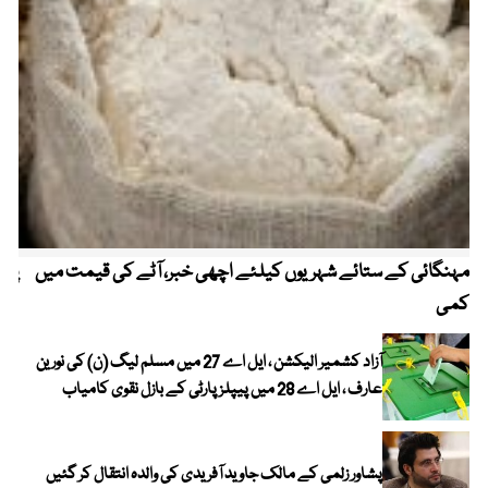
مہنگائی کے ستائے شہریوں کیلئے اچھی خبر، آٹے کی قیمت میں
پیٹ
کمی
آزاد کشمیر الیکشن ، ایل اے 27 میں مسلم لیگ (ن) کی نورین
عارف ، ایل اے 28 میں پیپلز پارٹی کے بازل نقوی کامیاب
پشاور زلمی کے مالک جاوید آفریدی کی والدہ انتقال کر گئیں