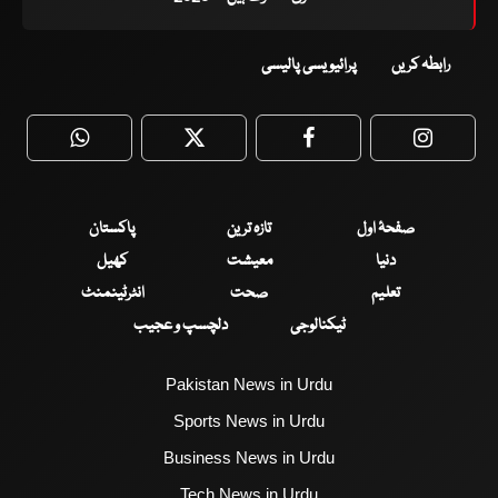
رابطہ کریں
پرائیویسی پالیسی
WhatsApp
Twitter
Facebook
Faceboo
صفحۂ اول
تازہ ترین
پاکستان
دنیا
معیشت
کھیل
تعلیم
صحت
انٹرٹینمنٹ
ٹیکنالوجی
دلچسپ و عجیب
Pakistan News in Urdu
Sports News in Urdu
Business News in Urdu
Tech News in Urdu