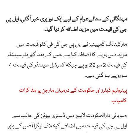
مہنگائی کے ستائےعوام کے لیے ایک اور بری خبر آگئی، ایل پی
جی کی قیمت میں مزید اضافہ کر دیا گیا۔
مارکیٹنگ کمپینیز نے ایل پی جی کی فی کلو قیمت میں
مزید دس روپے کا اضافہ کیا ہےجس کے بعد گھریلو سیلنڈر
کی قیمت 2 سو 20 روپے جبکہ کمرشل سیلنڈر کی قیمت 4
سو روپے ہو گئی ہے۔
پیٹرولیم ڈیلرز اور حکومت کے درمیان مارجن پر مذاکرات
کامیاب
صوبائی دارالحکومت لاہور میں ڈسٹری بیوٹرز کی جانب سے
ایل پی جی کی قیمت میں اضافے کیخلاف اوگرا آفس کے باہر