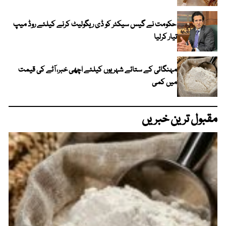
حکومت نے گیس سیکٹر کو ڈی ریگولیٹ کرنے کیلئے روڈ میپ
تیار کرلیا
مہنگائی کے ستائے شہریوں کیلئے اچھی خبر، آٹے کی قیمت
میں کمی
مقبول ترین خبریں