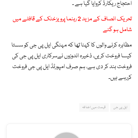
احتجاج ریکارڈ کروایا گیا ہے ۔
تحریک انصاف کے مزید 2 رہنما پرویزخٹک کے قافلے میں
شامل ہو گئے
مظاہرہ کرنے والوں کا کہنا تھا کہ مہنگی ایل پی جی کو سستا
کیسا فروخت کریں، ذخیرہ اندوزوں نےسرکاری ایل پی جی کی
فروخت بند کر دی ہے، ہم صرف امپورٹڈ ایل پی جی فروخت
کررہے ہیں۔
ایل پی جی
قیمت میں اضافہ