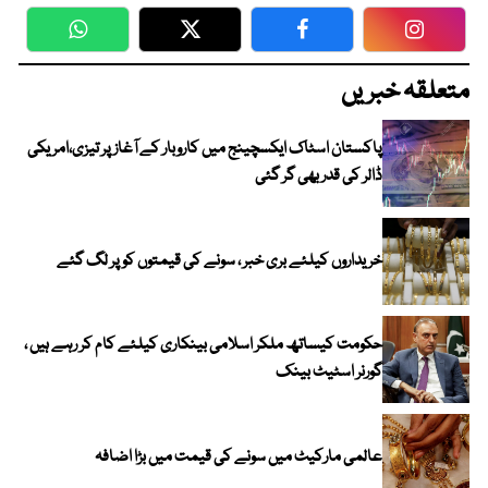
WhatsApp
Twitter
Facebook
Faceboo
متعلقہ خبریں
پاکستان اسٹاک ایکسچینج میں کاروبار کے آغاز پر تیزی،امریکی
ڈالر کی قدر بھی گر گئی
خریداروں کیلئے بری خبر ، سونے کی قیمتوں کو پر لگ گئے
حکومت کیساتھ ملکر اسلامی بینکاری کیلئے کام کر رہے ہیں ،
گورنر اسٹیٹ بینک
عالمی مارکیٹ میں سونے کی قیمت میں بڑا اضافہ