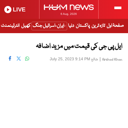
LIVE
6 Aug, 2026
صفحۂ اول
تازہ ترین
پاکستان
دنیا
ایران-اسرائیل جنگ
کھیل
انٹرٹینمنٹ
ایل پی جی کی قیمت میں مزید اضافہ
|
شائع
July 25, 2023 9:14 PM
Arshad Khan