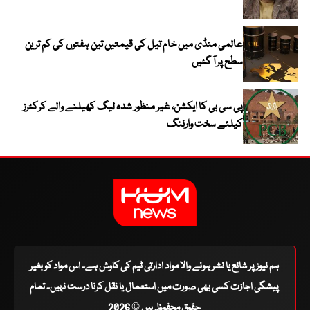
عالمی منڈی میں خام تیل کی قیمتیں تین ہفتوں کی کم ترین
سطح پر آ گئیں
پی سی بی کا ایکشن، غیر منظور شدہ لیگ کھیلنے والے کرکٹرز
کیلئے سخت وارننگ
ہم نیوز پر شائع یا نشر ہونے والا مواد ادارتی ٹیم کی کاوش ہے۔ اس مواد کو بغیر
پیشگی اجازت کسی بھی صورت میں استعمال یا نقل کرنا درست نہیں۔ تمام
حقوق محفوظ ہیں © 2026