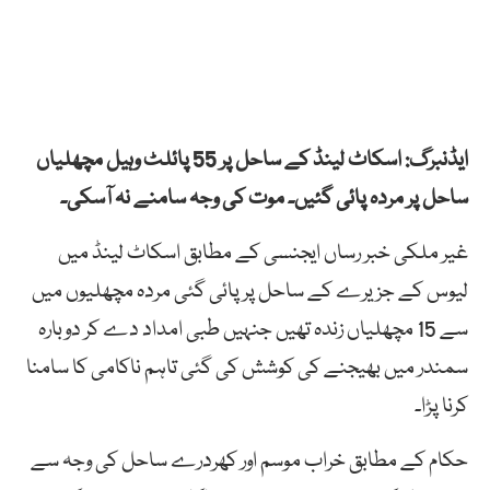
ایڈنبرگ: اسکاٹ لینڈ کے ساحل پر 55 پائلٹ وہیل مچھلیاں
ساحل پر مردہ پائی گئیں۔ موت کی وجہ سامنے نہ آسکی۔
غیر ملکی خبر رساں ایجنسی کے مطابق اسکاٹ لینڈ میں
لیوس کے جزیرے کے ساحل پر پائی گئی مردہ مچھلیوں میں
سے 15 مچھلیاں زندہ تھیں جنہیں طبی امداد دے کر دوبارہ
سمندر میں بھیجنے کی کوشش کی گئی تاہم ناکامی کا سامنا
کرنا پڑا۔
حکام کے مطابق خراب موسم اور کھردرے ساحل کی وجہ سے