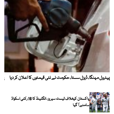
پیٹرول مہنگا، ڈیزل سستا، حکومت نے نئی قیمتوں کا اعلان کر دیا
پنج
پاکستان کیخلاف ٹیسٹ سیریز ، انگلینڈ کا 16 رکنی اسکواڈ
سامنے آ گیا