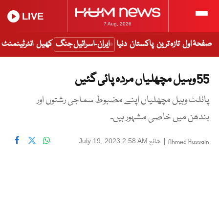
LIVE
7 Aug, 2026
صفحۂ اول
تازہ ترین
پاکستان
دنیا
ایران-اسرائیل جنگ
کھیل
انٹرٹینمنٹ
55 وہیل مچھلیاں مردہ پائی گئیں
پائلٹ وہیل مچھلیاں اپنے مضبوط سماجی رشتوں اور
بندھن میں خاصی مشہور ہیں۔
|
شائع
July 19, 2023 2:58 AM
Ahmed Hussain