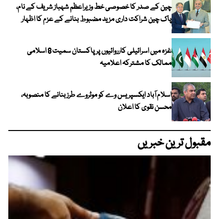
چین کے صدر کا خصوصی خط وزیراعظم شہباز شریف کے نام،
پاک چین شراکت داری مزید مضبوط بنانے کے عزم کا اظہار
غزہ میں اسرائیلی کارروائیوں پر پاکستان سمیت 8 اسلامی
ممالک کا مشترکہ اعلامیہ
اسلام آباد ایکسپریس وے کو موٹروے طرز بنانے کا منصوبہ،
محسن نقوی کا اعلان
مقبول ترین خبریں