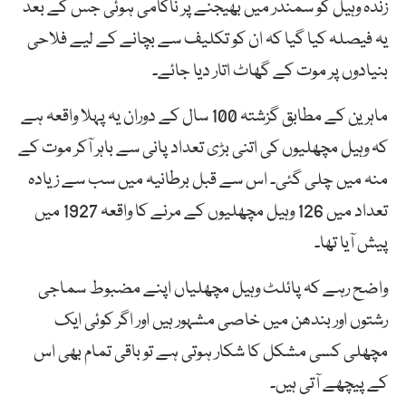
زندہ وہیل کو سمندر میں بھیجنے پر ناکامی ہوئی جس کے بعد
یہ فیصلہ کیا گیا کہ ان کو تکلیف سے بچانے کے لیے فلاحی
بنیادوں پر موت کے گھاٹ اتار دیا جائے۔
ماہرین کے مطابق گزشتہ 100 سال کے دوران یہ پہلا واقعہ ہے
کہ وہیل مچھلیوں کی اتنی بڑی تعداد پانی سے باہر آکر موت کے
منہ میں چلی گئی۔ اس سے قبل برطانیہ میں سب سے زیادہ
تعداد میں 126 وہیل مچھلیوں کے مرنے کا واقعہ 1927 میں
پیش آیا تھا۔
واضح رہے کہ پائلٹ وہیل مچھلیاں اپنے مضبوط سماجی
رشتوں اور بندھن میں خاصی مشہور ہیں اور اگر کوئی ایک
مچھلی کسی مشکل کا شکار ہوتی ہے تو باقی تمام بھی اس
کے پیچھے آتی ہیں۔