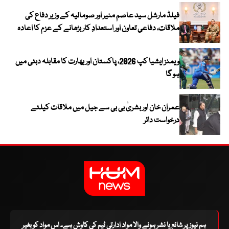
فیلڈ مارشل سید عاصم منیر اور صومالیہ کے وزیر دفاع کی
ملاقات، دفاعی تعاون اور استعدادِ کار بڑھانے کے عزم کا اعادہ
ویمنز ایشیا کپ 2026، پاکستان اور بھارت کا مقابلہ دبئی میں
ہو گا
عمران خان اور بشریٰ بی بی سے جیل میں ملاقات کیلئے
درخواست دائر
ہم نیوز پر شائع یا نشر ہونے والا مواد ادارتی ٹیم کی کاوش ہے۔ اس مواد کو بغیر