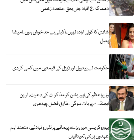
دمشق کے نواحی علاقے جرمانہ میں منی بس میں
دھماکہ، 2 افراد جاں بحق، متعدد زخمی
شادی کا کوئی ارادہ نہیں، اکیلی بے حد خوش ہوں، امیشا
پٹیل
حکومت نے پیٹرول اور ڈیزل کی قیمتوں میں کمی کر دی
وزیراعظم کی اپوزیشن کو مذاکرات کی دعوت، اوپن
ایجنڈے پر بات ہوگی، طارق فضل چودھری
بیوروکریسی میں بڑے پیمانے پر تقرر و تبادلے، متعدد اہم
عہدوں پر نئی تعیناتیاں