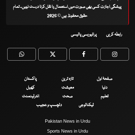
پیشگی اجازت کسی بھی صورت میں استعمال یا نقل کرنا درست نہیں۔ تمام
حقوق محفوظ ہیں © 2026
رابطہ کریں
پرائیویسی پالیسی
WhatsApp
Twitter
Facebook
Faceboo
صفحۂ اول
تازہ ترین
پاکستان
دنیا
معیشت
کھیل
تعلیم
صحت
انٹرٹینمنٹ
ٹیکنالوجی
دلچسپ و عجیب
Pakistan News in Urdu
Sports News in Urdu