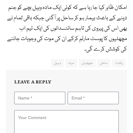
امکان ظاہر کیا جا رہا ہے کہ کوئی ایک مادہ وہیل بچے کو جنم
دینے کے باعث بیمار ہو کر ساحل پر آگئی جبکہ باقی تمام نے
بھی اس کی پیروی کی تاہم سائنسدانوں کی ایک ٹیم اب
مچھلیوں کا پوسٹ مارٹم کرکے ان کی موت کی وجوہات جاننے
کی کوشش کرے گی۔
پائلٹ
ساحل
مچھلیاں
مردہ
وہیل
LEAVE A REPLY