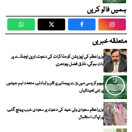
ہمیں فالو کریں
WhatsApp
Twitter
Facebook
Faceboo
متعلقہ خبریں
وزیراعظم کی اپوزیشن کو مذاکرات کی دعوت، اوپن ایجنڈے پر
بات ہوگی، طارق فضل چودھری
بیوروکریسی میں بڑے پیمانے پر تقرر و تبادلے، متعدد اہم عہدوں
پر نئی تعیناتیاں
وزیراعظم سعودی ولی عہد کی دعوت پر سعودی عرب پہنچ گئے،
پر تپاک استقبال